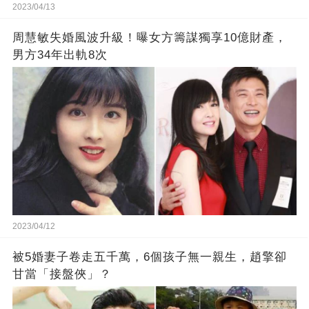
2023/04/13
周慧敏失婚風波升級！曝女方籌謀獨享10億財產，
男方34年出軌8次
2023/04/12
被5婚妻子卷走五千萬，6個孩子無一親生，趙擎卻
甘當「接盤俠」？