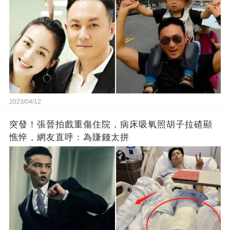
2023/04/12
突發！張晉拍戲重傷住院，病床吸氧照胡子拉碴顯
憔悴，網友直呼：為賺錢太拼