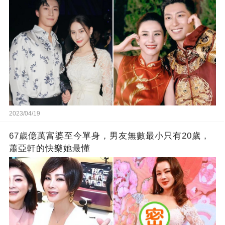
2023/04/19
67歲億萬富婆至今單身，男友無數最小只有20歲，
蕭亞軒的快樂她最懂