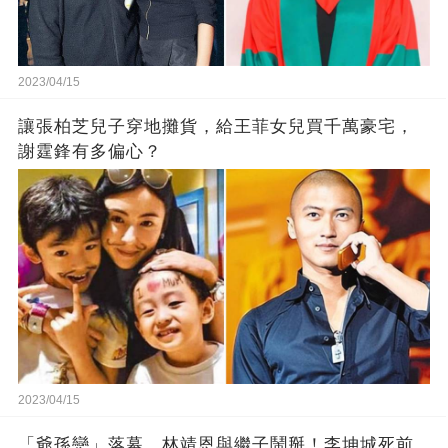
2023/04/15
讓張柏芝兒子穿地攤貨，給王菲女兒買千萬豪宅，
謝霆鋒有多偏心？
2023/04/15
「爺孫戀」落幕，林靖恩與繼子鬧掰！李坤城死前