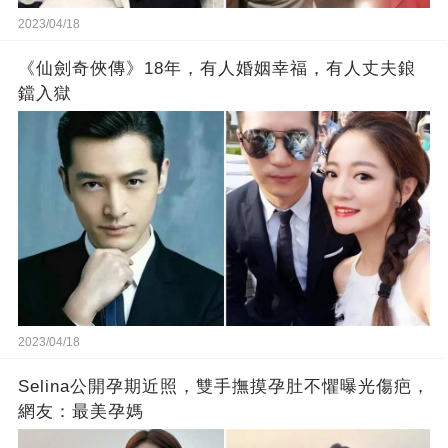
2023/04/18
《仙劍奇俠傳》18年，有人婚姻幸福，有人丈夫鋃
鐺入獄
2023/04/18
Selina公開孕期近照，雙手撫摸孕肚不懼曝光傷疤，
網友：最美孕媽