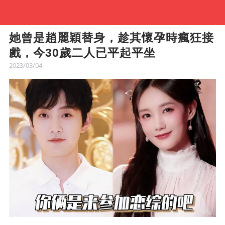
她曾是趙麗穎替身，趁其懷孕時瘋狂接
戲，今30歲二人已平起平坐
2023/03/04