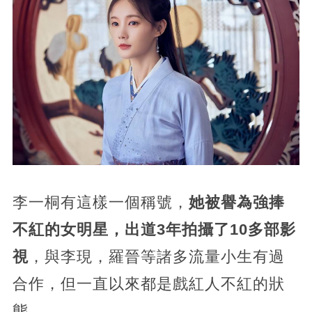
李一桐有這樣一個稱號，
她被譽為強捧
不紅的女明星，出道3年拍攝了10多部影
視
，與李現，羅晉等諸多流量小生有過
合作，但一直以來都是戲紅人不紅的狀
態。