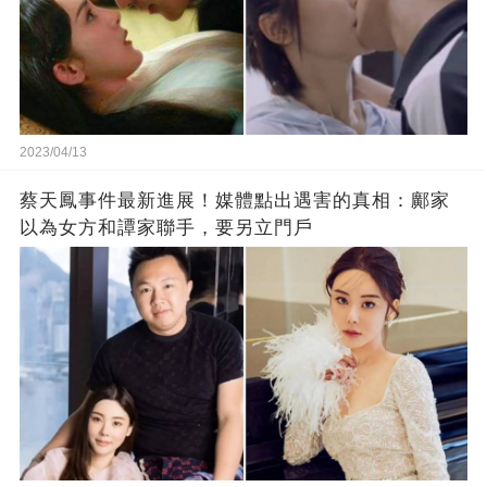
2023/04/13
蔡天鳳事件最新進展！媒體點出遇害的真相：鄺家
以為女方和譚家聯手，要另立門戶