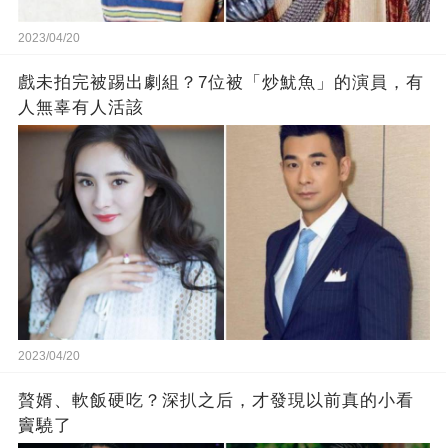
2023/04/20
戲未拍完被踢出劇組？7位被「炒魷魚」的演員，有
人無辜有人活該
2023/04/20
贅婿、軟飯硬吃？深扒之后，才發現以前真的小看
竇驍了