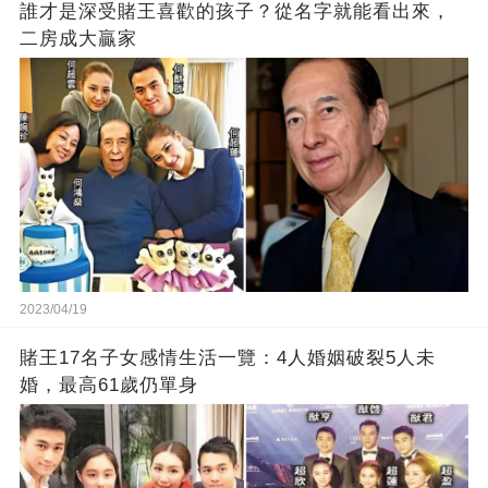
誰才是深受賭王喜歡的孩子？從名字就能看出來，
二房成大贏家
2023/04/19
賭王17名子女感情生活一覽：4人婚姻破裂5人未
婚，最高61歲仍單身