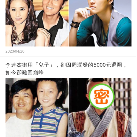
2023/04/20
李連杰御用「兒子」，卻因周潤發的5000元退圈，
如今卻難回巔峰