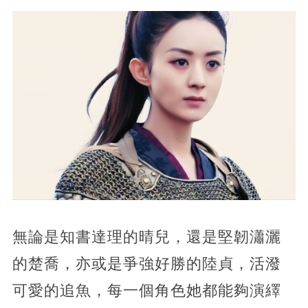
無論是知書達理的晴兒，還是堅韌瀟灑
的楚喬，亦或是爭強好勝的陸貞，活潑
可愛的追魚，每一個角色她都能夠演繹