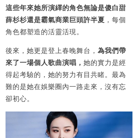
這些年來她所演繹的角色無論是傻白甜
薛杉杉還是霸氣商業巨頭許半夏
，每個
角色都塑造的活靈活現。
後來，她更是登上春晚舞台，
為我們帶
來了一場個人歌曲演唱，
她的實力是經
得起考驗的，她的努力有目共睹。最為
難的是她在娛樂圈內一路走來，沒有忘
卻初心。