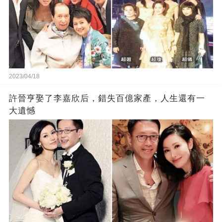
2023/04/18
許晉亨娶了李嘉欣后，錯失百億家產，人生還有一
大遺憾