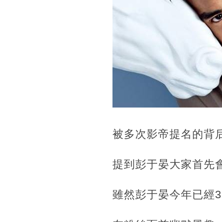
被多次影帝提名的背
提到彭于晏大家首先
雖然彭于晏今年已經