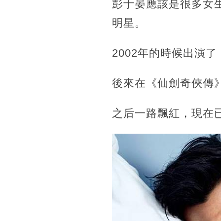
彭于晏應該是很多女
明星。
2002年的時候出演
後來在《仙劍奇俠傳
之后一路飄紅，現在