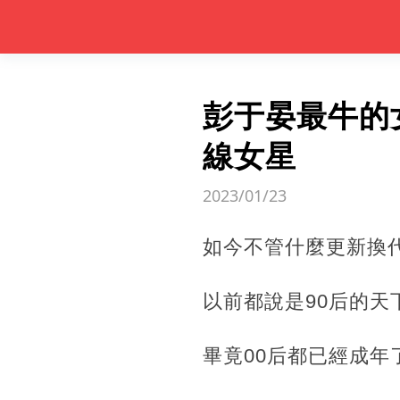
彭于晏最牛的
線女星
2023/01/23
如今不管什麼更新換
以前都說是90后的天
畢竟00后都已經成年