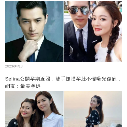
2023/04/18
Selina公開孕期近照，雙手撫摸孕肚不懼曝光傷疤，
網友：最美孕媽