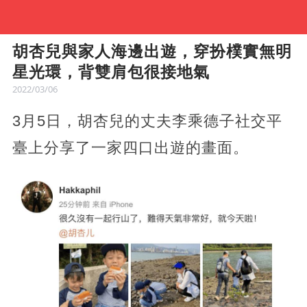
胡杏兒與家人海邊出遊，穿扮樸實無明
星光環，背雙肩包很接地氣
2022/03/06
3月5日，胡杏兒的丈夫李乘德子社交平
臺上分享了一家四口出遊的畫面。