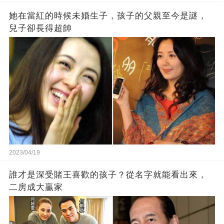
她在當紅的時候未婚生子，孩子的父親至今是謎，
兒子卻長得超帥
2023/04/19
誰才是深受賭王喜歡的孩子？從名字就能看出來，
二房成大贏家