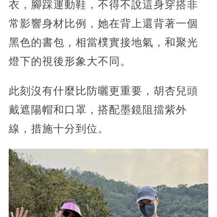
衣，腳踩運動鞋，不得不說這身穿搭非
常影響身材比例，她在背上還背著一個
黑色的書包，相當樸實接地氣，和聚光
燈下的視後形象大不同。
此刻沒有什麼比防曬更重要，胡杏兒頭
戴遮陽帽和口罩，搭配墨鏡阻擋紫外
線，措施十分到位。