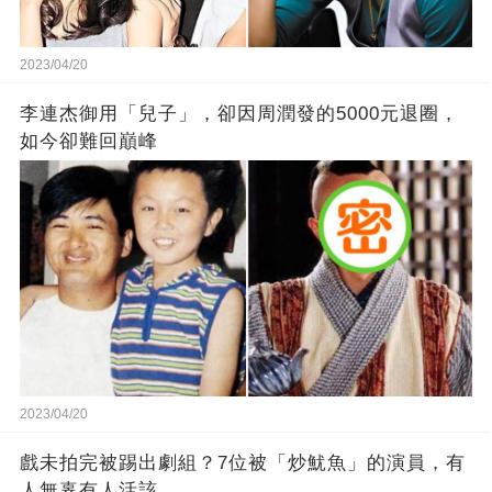
2023/04/20
李連杰御用「兒子」，卻因周潤發的5000元退圈，
如今卻難回巔峰
2023/04/20
戲未拍完被踢出劇組？7位被「炒魷魚」的演員，有
人無辜有人活該