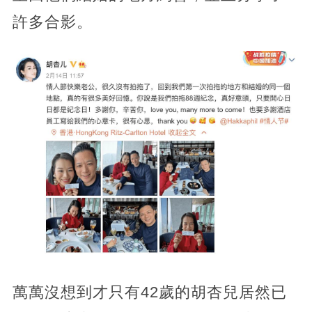
許多合影。
萬萬沒想到才只有42歲的胡杏兒居然已