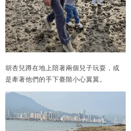
胡杏兒蹲在地上陪著兩個兒子玩耍，或
是牽著他們的手下臺階小心翼翼。