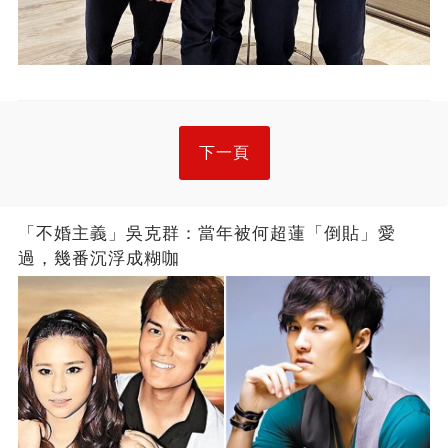
下一頁
「不婚主義」吳克群：當年被何超蓮「倒貼」愛
過，幾番沉浮成糊咖