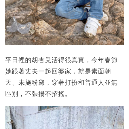
平日裡的胡杏兒活得很真實，今年春節
她跟著丈夫一起回婆家，就是素面朝
天、未施粉黛，穿著打扮和普通人並無
區別，不張揚不招搖。