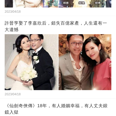
2023/04/18
許晉亨娶了李嘉欣后，錯失百億家產，人生還有一
大遺憾
2023/04/18
《仙劍奇俠傳》18年，有人婚姻幸福，有人丈夫鋃
鐺入獄