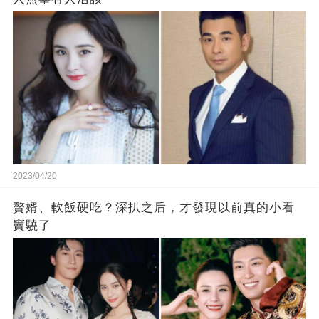
2023/04/20
贅婿、軟飯硬吃？深扒之后，才發現以前真的小看
竇驍了