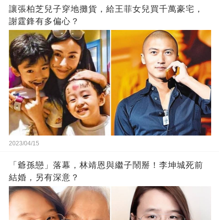
讓張柏芝兒子穿地攤貨，給王菲女兒買千萬豪宅，
謝霆鋒有多偏心？
2023/04/15
「爺孫戀」落幕，林靖恩與繼子鬧掰！李坤城死前
結婚，另有深意？