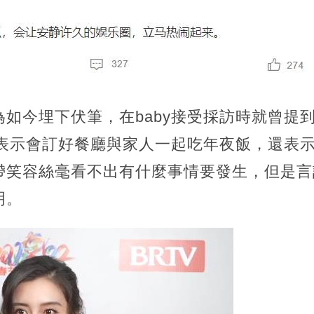
如今埋下伏筆，在baby接受採訪時就曾提
y表示會訂好餐廳與家人一起吃年夜飯，還表
帶笑容絲毫看不出有什麼事情要發生，但是言
明。