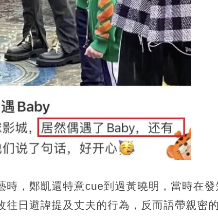
綜藝時，鄭凱還特意cue到過黃曉明，當時在發
一改往日避諱提及丈夫的行為，反而語帶親密