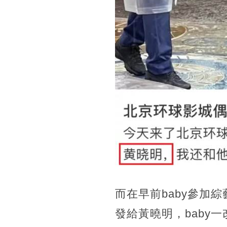
而在早前baby參加
發給黃曉明，baby