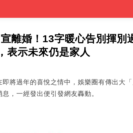
官宣離婚！13字暖心告別揮別
，表示未來仍是家人
即將過年的喜悅之情中，娛樂圈有傳出大「瓜」，
消息，一經發出便引發網友轟動。