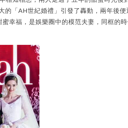
了盛大的「AH世紀婚禮」引發了轟動，兩年後
甜蜜幸福，是娛樂圈中的模范夫妻，同框的時