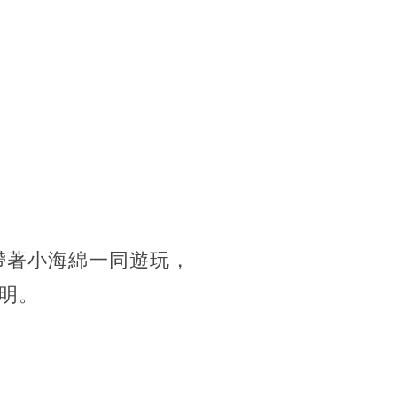
y帶著小海綿一同遊玩，
明。