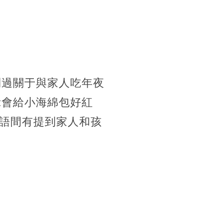
到過關于與家人吃年夜
示會給小海綿包好紅
語間有提到家人和孩