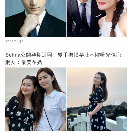
2023/04/18
Selina公開孕期近照，雙手撫摸孕肚不懼曝光傷疤，
網友：最美孕媽