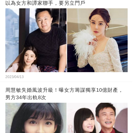
以為女方和譚家聯手，要另立門戶
2023/04/13
周慧敏失婚風波升級！曝女方籌謀獨享10億財產，
男方34年出軌8次