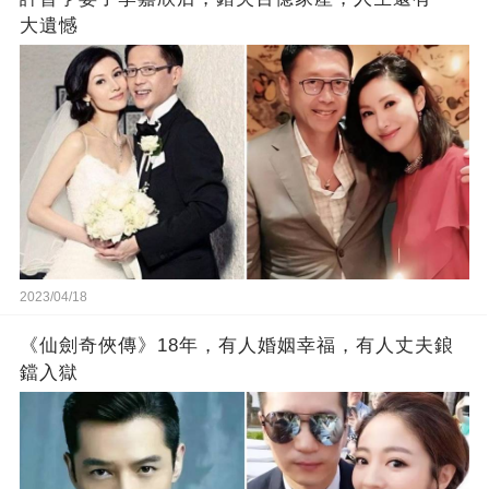
大遺憾
2023/04/18
《仙劍奇俠傳》18年，有人婚姻幸福，有人丈夫鋃
鐺入獄