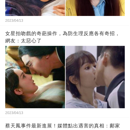
2023/04/13
女星拍吻戲的奇葩操作，為防生理反應各有奇招，
網友：太惡心了
2023/04/13
蔡天鳳事件最新進展！媒體點出遇害的真相：鄺家