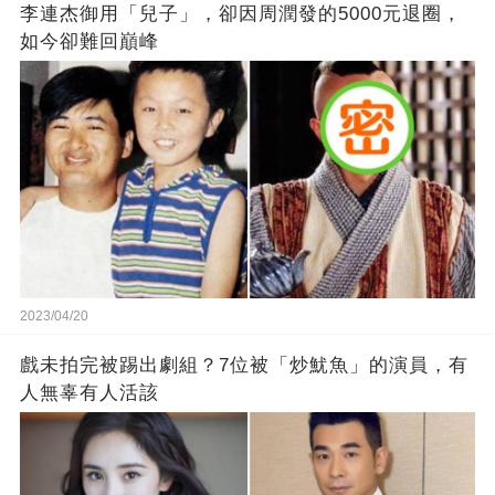
李連杰御用「兒子」，卻因周潤發的5000元退圈，
如今卻難回巔峰
2023/04/20
戲未拍完被踢出劇組？7位被「炒魷魚」的演員，有
人無辜有人活該