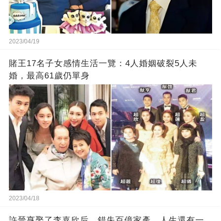
2023/04/19
賭王17名子女感情生活一覽：4人婚姻破裂5人未
婚，最高61歲仍單身
2023/04/18
許晉亨娶了李嘉欣后，錯失百億家產，人生還有一