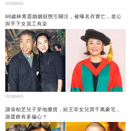
2023/04/15
68歲林青霞婚姻狀態引關注，被曝名存實亡，老公
與手下女員工有染
2023/04/15
讓張柏芝兒子穿地攤貨，給王菲女兒買千萬豪宅，
謝霆鋒有多偏心？