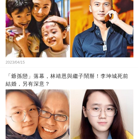
2023/04/15
「爺孫戀」落幕，林靖恩與繼子鬧掰！李坤城死前
結婚，另有深意？