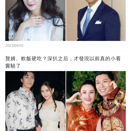
2023/04/20
贅婿、軟飯硬吃？深扒之后，才發現以前真的小看
竇驍了