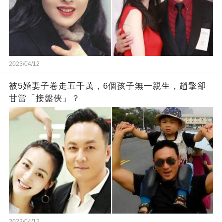
2023/04/12
被5婚妻子卷走五千萬，6個孩子無一親生，趙擎卻
甘當「接盤俠」？
2023/04/12