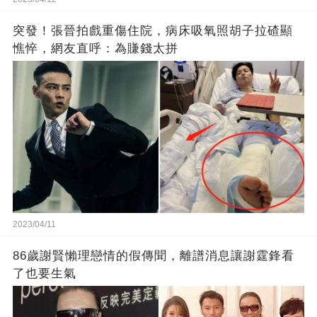
突發！張晉拍戲重傷住院，病床吸氧照胡子拉碴顯
憔悴，網友直呼：為賺錢太拼
2023/04/11
86歲謝賢懶理戀情的假傳聞，離譜消息讓謝霆鋒看
了也要生氣