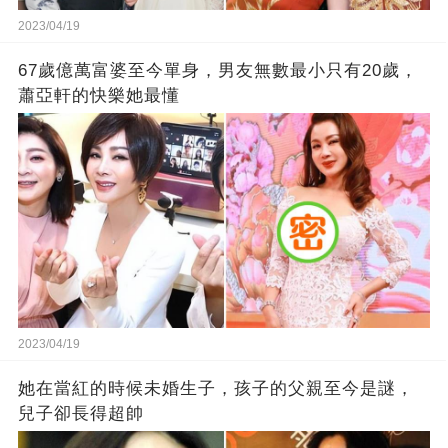
2023/04/19
67歲億萬富婆至今單身，男友無數最小只有20歲，
蕭亞軒的快樂她最懂
2023/04/19
她在當紅的時候未婚生子，孩子的父親至今是謎，
兒子卻長得超帥