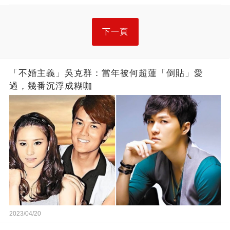
下一頁
「不婚主義」吳克群：當年被何超蓮「倒貼」愛
過，幾番沉浮成糊咖
2023/04/20