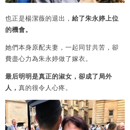
也正是楊潔薇的退出，
給了朱永婷上位
的機會。
她們本身原配夫妻，一起同甘共苦，卻
費盡心力為朱永婷做了嫁衣。
最后明明是真正的淑女，卻成了局外
人，
真的很令人心疼。