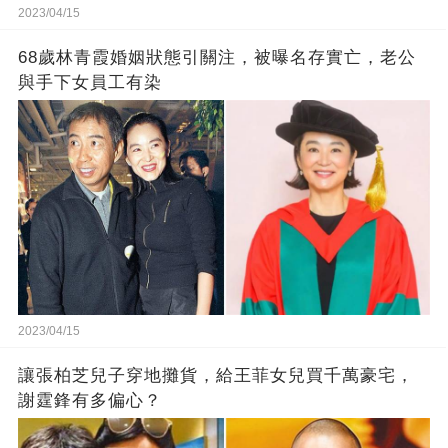
2023/04/15
68歲林青霞婚姻狀態引關注，被曝名存實亡，老公
與手下女員工有染
2023/04/15
讓張柏芝兒子穿地攤貨，給王菲女兒買千萬豪宅，
謝霆鋒有多偏心？