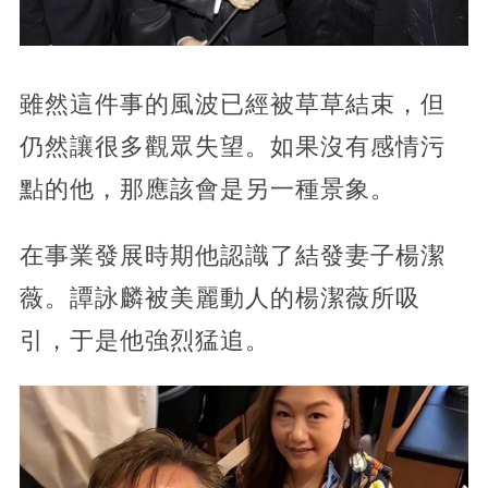
雖然這件事的風波已經被草草結束，但
仍然讓很多觀眾失望。如果沒有感情污
點的他，那應該會是另一種景象。
在事業發展時期他認識了結發妻子楊潔
薇。譚詠麟被美麗動人的楊潔薇所吸
引，于是他強烈猛追。