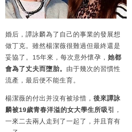
婚后，譚詠麟為了自己的事業的發展想
做丁克。雖然楊潔薇很難過但最終還是
妥協了。15年來，每次意外懷孕，
她都
會為了丈夫而墮胎。
由于幾次的習慣性
流產，最后便不能生育。
楊潔薇的付出并沒有被珍惜，
後來譚詠
麟被19歲青春洋溢的女大學生所吸引
，
一來二去兩人走到了一起了，并且育有