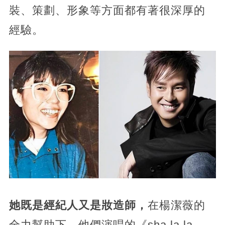
裝、策劃、形象等方面都有著很深厚的
經驗。
她既是經紀人又是妝造師，
在楊潔薇的
全力幫助下，他們演唱的《sha la la