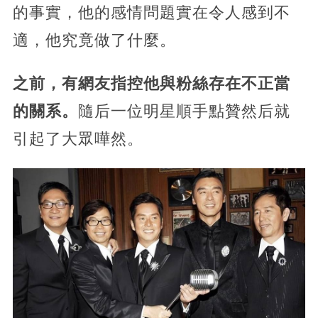
的事實，他的感情問題實在令人感到不
適，他究竟做了什麼。
之前，有網友指控他與粉絲存在不正當
的關系。
隨后一位明星順手點贊然后就
引起了大眾嘩然。