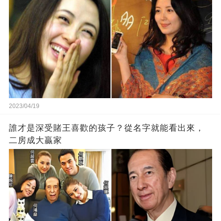
2023/04/19
誰才是深受賭王喜歡的孩子？從名字就能看出來，
二房成大贏家