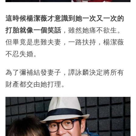
這時候楊潔薇才意識到她一次又一次的
打胎就像一個笑話
，雖然她痛不欲生。
但畢竟是患難夫妻，一路扶持，楊潔薇
不忍失婚。
為了彌補結發妻子，譚詠麟決定將所有
財產都交由她打理。