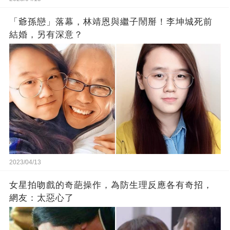
「爺孫戀」落幕，林靖恩與繼子鬧掰！李坤城死前
結婚，另有深意？
2023/04/13
女星拍吻戲的奇葩操作，為防生理反應各有奇招，
網友：太惡心了