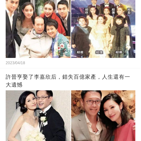
2023/04/18
許晉亨娶了李嘉欣后，錯失百億家產，人生還有一
大遺憾