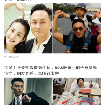
2023/04/12
突發！張晉拍戲重傷住院，病床吸氧照胡子拉碴顯
憔悴，網友直呼：為賺錢太拼