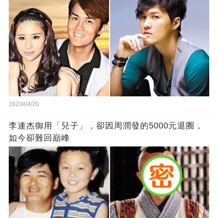
2023/04/20
李連杰御用「兒子」，卻因周潤發的5000元退圈，
如今卻難回巔峰