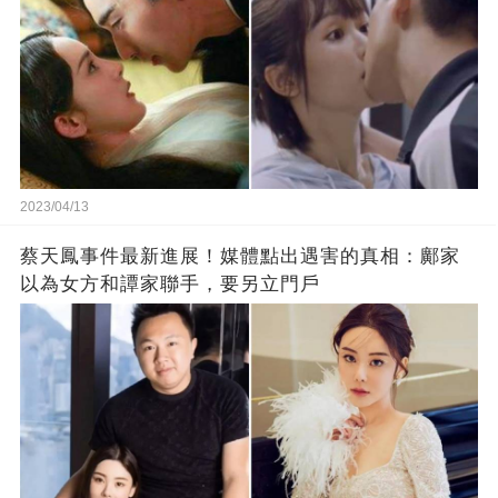
2023/04/13
蔡天鳳事件最新進展！媒體點出遇害的真相：鄺家
以為女方和譚家聯手，要另立門戶