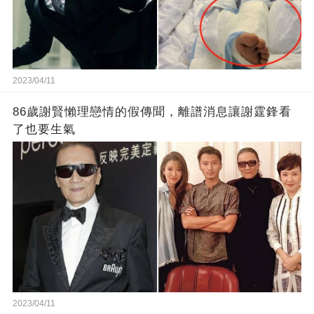
2023/04/11
86歲謝賢懶理戀情的假傳聞，離譜消息讓謝霆鋒看
了也要生氣
2023/04/11