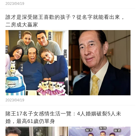
2023/04/19
誰才是深受賭王喜歡的孩子？從名字就能看出來，
二房成大贏家
2023/04/19
賭王17名子女感情生活一覽：4人婚姻破裂5人未
婚，最高61歲仍單身