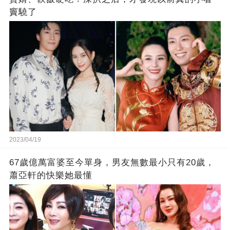
竇驍了
2023/04/19
67歲億萬富婆至今單身，男友無數最小只有20歲，
蕭亞軒的快樂她最懂