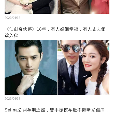
2023/04/18
《仙劍奇俠傳》18年，有人婚姻幸福，有人丈夫鋃
鐺入獄
2023/04/18
Selina公開孕期近照，雙手撫摸孕肚不懼曝光傷疤，