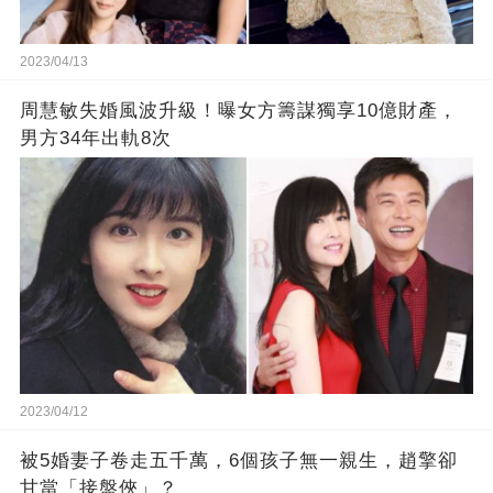
2023/04/13
周慧敏失婚風波升級！曝女方籌謀獨享10億財產，
男方34年出軌8次
2023/04/12
被5婚妻子卷走五千萬，6個孩子無一親生，趙擎卻
甘當「接盤俠」？