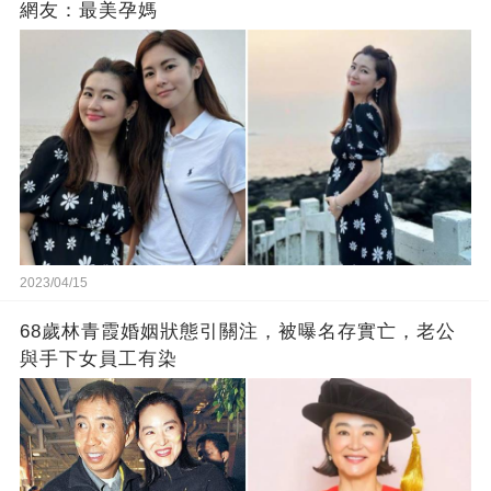
網友：最美孕媽
2023/04/15
68歲林青霞婚姻狀態引關注，被曝名存實亡，老公
與手下女員工有染