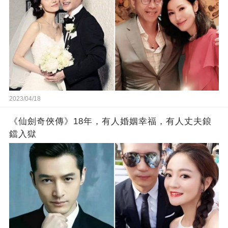
2023/04/18
《仙劍奇俠傳》18年，有人婚姻幸福，有人丈夫鋃
鐺入獄