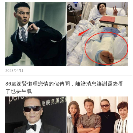
2023/04/11
86歲謝賢懶理戀情的假傳聞，離譜消息讓謝霆鋒看
了也要生氣