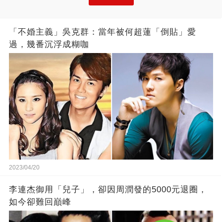
「不婚主義」吳克群：當年被何超蓮「倒貼」愛
過，幾番沉浮成糊咖
2023/04/20
李連杰御用「兒子」，卻因周潤發的5000元退圈，
如今卻難回巔峰