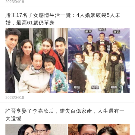
2023/04/19
賭王17名子女感情生活一覽：4人婚姻破裂5人未
婚，最高61歲仍單身
2023/04/18
許晉亨娶了李嘉欣后，錯失百億家產，人生還有一
大遺憾