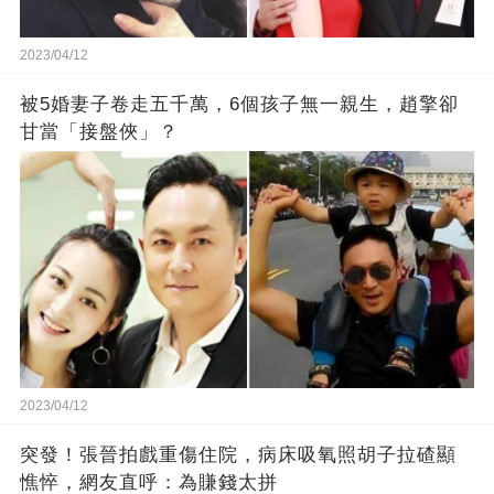
2023/04/12
被5婚妻子卷走五千萬，6個孩子無一親生，趙擎卻
甘當「接盤俠」？
2023/04/12
突發！張晉拍戲重傷住院，病床吸氧照胡子拉碴顯
憔悴，網友直呼：為賺錢太拼