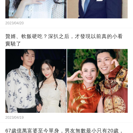
2023/04/20
贅婿、軟飯硬吃？深扒之后，才發現以前真的小看
竇驍了
2023/04/19
67歲億萬富婆至今單身，男友無數最小只有20歲，