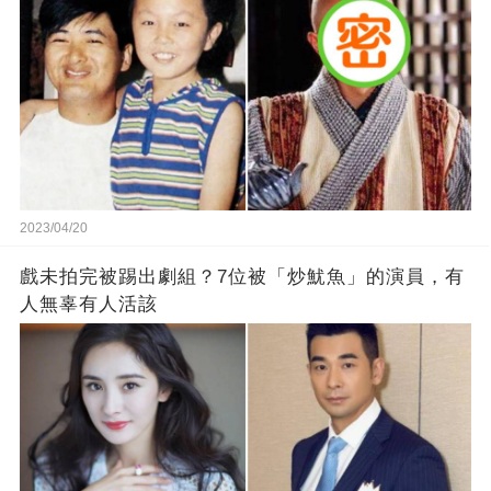
2023/04/20
戲未拍完被踢出劇組？7位被「炒魷魚」的演員，有
人無辜有人活該