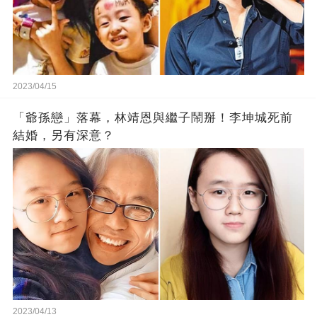
2023/04/15
「爺孫戀」落幕，林靖恩與繼子鬧掰！李坤城死前
結婚，另有深意？
2023/04/13