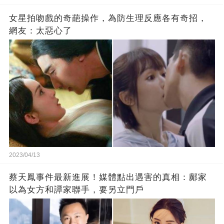
女星拍吻戲的奇葩操作，為防生理反應各有奇招，
網友：太惡心了
2023/04/13
蔡天鳳事件最新進展！媒體點出遇害的真相：鄺家
以為女方和譚家聯手，要另立門戶