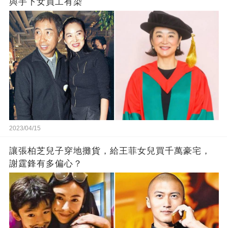
與手下女員工有染
2023/04/15
讓張柏芝兒子穿地攤貨，給王菲女兒買千萬豪宅，
謝霆鋒有多偏心？