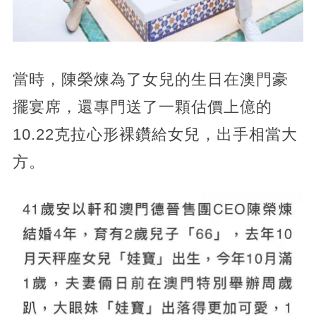
當時，陳榮煉為了女兒的生日在澳門豪
擺宴席，還專門送了一顆估價上億的
10.22克拉心形裸鑽給女兒，出手相當大
方。