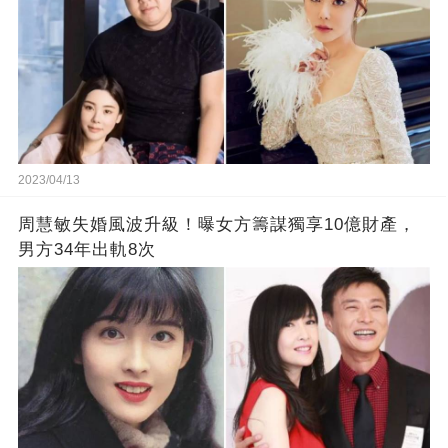
2023/04/13
周慧敏失婚風波升級！曝女方籌謀獨享10億財產，
男方34年出軌8次