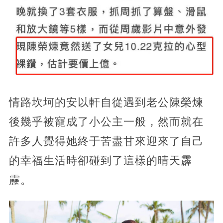
情路坎坷的安以軒自從遇到老公陳榮煉
後幾乎被寵成了小公主一般，然而就在
許多人覺得她終于苦盡甘來迎來了自己
的幸福生活時卻碰到了這樣的晴天霹
靂。