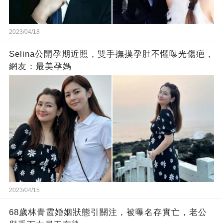
2023/04/18
Selina公開孕期近照，雙手撫摸孕肚不懼曝光傷疤，
網友：最美孕媽
2023/04/15
68歲林青霞婚姻狀態引關注，被曝名存實亡，老公