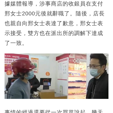
據媒體報導，涉事商店的收銀員在支付
邢女士2000元後就辭職了。隨後，店長
也親自向邢女士表達了歉意，邢女士表
示接受，雙方也在派出所的調解下達成
了一致。
事情的經過還要從一次買菜說起。幾天