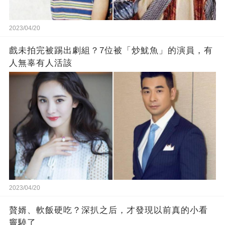
2023/04/20
戲未拍完被踢出劇組？7位被「炒魷魚」的演員，有
人無辜有人活該
2023/04/20
贅婿、軟飯硬吃？深扒之后，才發現以前真的小看
竇驍了