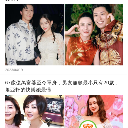
2023/04/19
67歲億萬富婆至今單身，男友無數最小只有20歲，
蕭亞軒的快樂她最懂