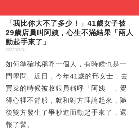
「我比你大不了多少！」41歲女子被
29歲店員叫阿姨，心生不滿結果「兩人
動起手來了」
2022/03/01
如何準確地稱呼一個人，有時候也是一
門學問。近日，今年41歲的邢女士，去
買菜的時候被收銀員稱呼「阿姨」，覺
得心裡不舒服，就和對方理論起來，隨
後雙方發生了爭吵進而動起手來了，還
報了警。