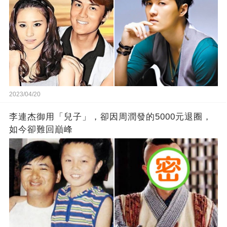
2023/04/20
李連杰御用「兒子」，卻因周潤發的5000元退圈，
如今卻難回巔峰