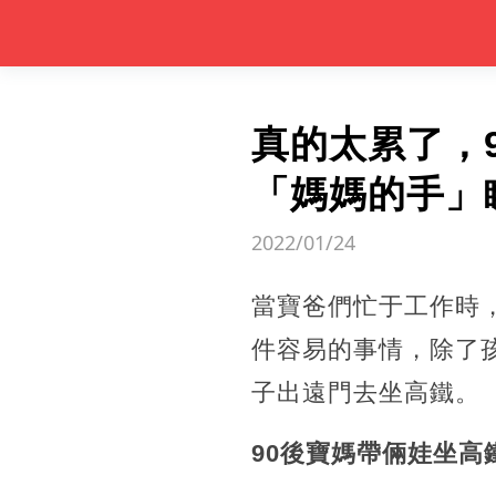
真的太累了，
「媽媽的手」
2022/01/24
當寶爸們忙于工作時
件容易的事情，除了
子出遠門去坐高鐵。
90後寶媽帶倆娃坐