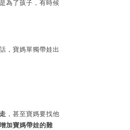
是為了孩子，有時候
話，寶媽單獨帶娃出
走
，甚至寶媽要找他
增加寶媽帶娃的難