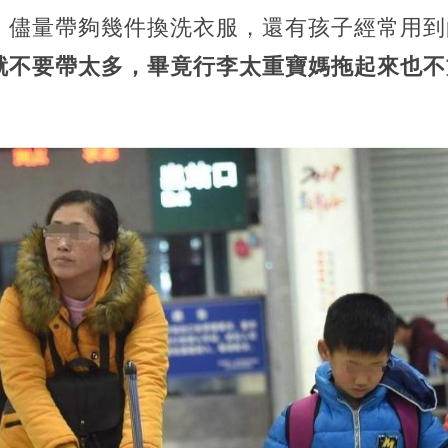
，儘量帶夠幾件換洗衣服，還有孩子經常用到
就不要帶太多，畢竟行李太重寶媽拖起來也不