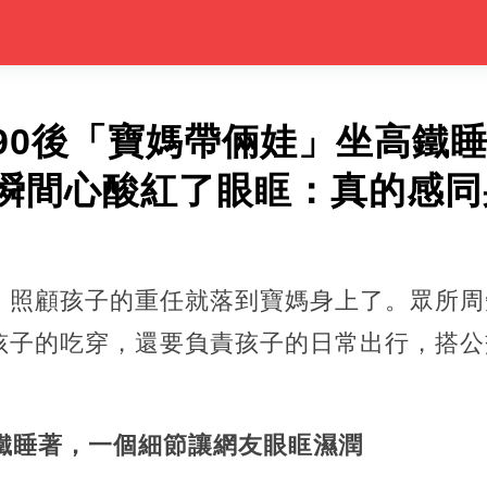
90後「寶媽帶倆娃」坐高鐵
瞬間心酸紅了眼眶：真的感同
，照顧孩子的重任就落到寶媽身上了。眾所周
孩子的吃穿，還要負責孩子的日常出行，搭公
高鐵睡著，一個細節讓網友眼眶濕潤