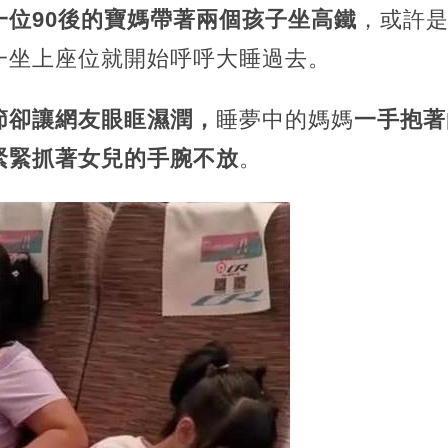
一位90後的寶媽帶著兩個孩子坐高鐵
，或許
一坐上座位就開始呼呼大睡過去。
節卻讓網友眼眶濕潤，
睡夢中的媽媽
一手抱著
緊緊抓著女兒的手腕不放
。