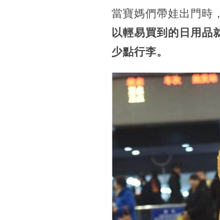
當寶媽們帶娃出門時
以輕易買到的日用品
少點行李。