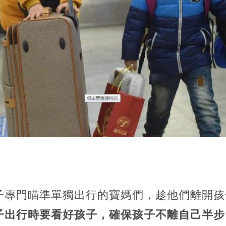
子專門瞄準單獨出行的寶媽們，趁他們離開孩
子出行時要看好孩子，確保孩子不離自己半步