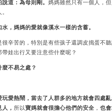
的說道：為母則剛。
媽媽雖然只有一個人，但
人。
如水，媽媽的愛就像溪水一樣的含蓄。
是很辛苦的，特別是有些孩子還調皮搗蛋不聽
那帶娃出行又要注意些什麼呢？
什麼不易之處？
愛玩愛熱鬧，當去了人群多的地方就會四處亂
見人，
所以
寶媽就會很擔心他們的安全
，
也會