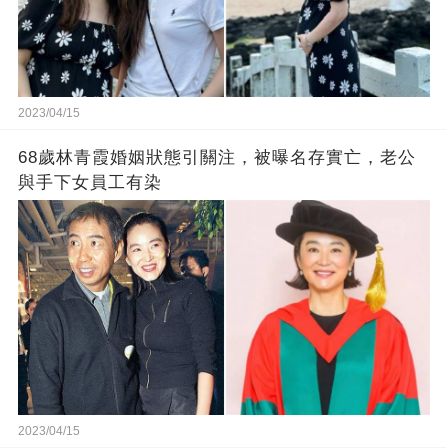
2023/04/15
68歲林青霞婚姻狀態引關注，被曝名存實亡，老公
與手下女員工有染
2023/04/15