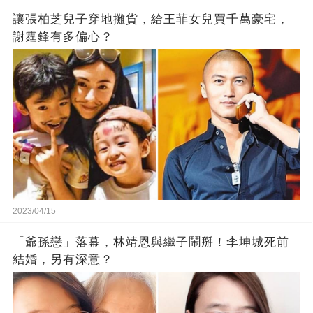
讓張柏芝兒子穿地攤貨，給王菲女兒買千萬豪宅，
謝霆鋒有多偏心？
2023/04/15
「爺孫戀」落幕，林靖恩與繼子鬧掰！李坤城死前
結婚，另有深意？