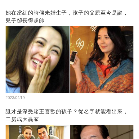
她在當紅的時候未婚生子，孩子的父親至今是謎，
兒子卻長得超帥
2023/04/19
誰才是深受賭王喜歡的孩子？從名字就能看出來，
二房成大贏家