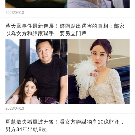
2023/04/13
蔡天鳳事件最新進展！媒體點出遇害的真相：鄺家
以為女方和譚家聯手，要另立門戶
2023/04/13
周慧敏失婚風波升級！曝女方籌謀獨享10億財產，
男方34年出軌8次