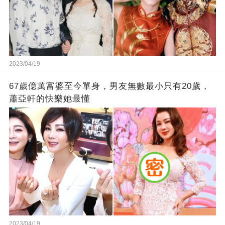
2023/04/19
67歲億萬富婆至今單身，男友無數最小只有20歲，
蕭亞軒的快樂她最懂
2023/04/19