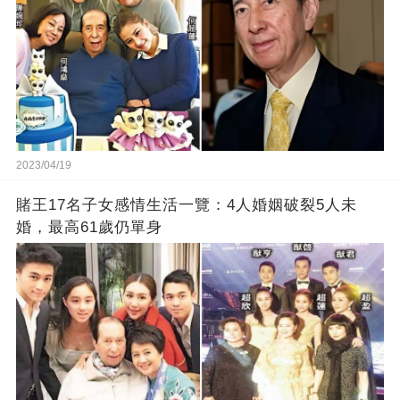
2023/04/19
賭王17名子女感情生活一覽：4人婚姻破裂5人未
婚，最高61歲仍單身