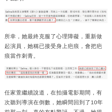
所幸，她最終克服了心理障礙，重新做
起演員，她稱已接受身上疤痕，會把疤
痕當作刺青。
任家萱繼續說道，在拍攝電影期間，有
次聽到導演在倒數，她瞬間回到了10年