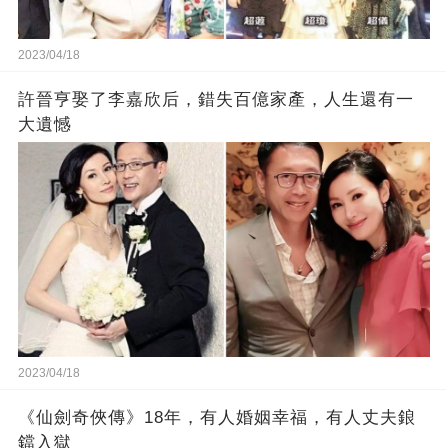
2023/04/18
許晉亨娶了李嘉欣后，錯失百億家產，人生還有一
大遺憾
2023/04/18
《仙劍奇俠傳》18年，有人婚姻幸福，有人丈夫鋃
鐺入獄