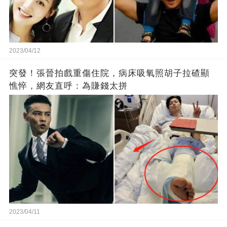
2023/04/12
突發！張晉拍戲重傷住院，病床吸氧照胡子拉碴顯
憔悴，網友直呼：為賺錢太拼
2023/04/11