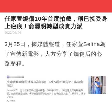
任家萱燒傷10年首度拍戲，稱已接受身
上疤痕！俞灝明轉型成實力派
2022/03/26
3月25日，據媒體報道，任家萱Selina為
了宣傳新電影，大方分享了燒傷后的心
路歷程。