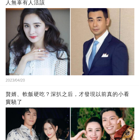
人無辜有人活該
2023/04/20
贅婿、軟飯硬吃？深扒之后，才發現以前真的小看
竇驍了