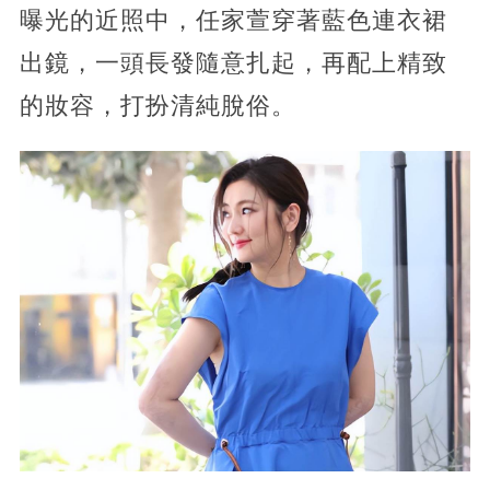
曝光的近照中，任家萱穿著藍色連衣裙
出鏡，一頭長發隨意扎起，再配上精致
的妝容，打扮清純脫俗。