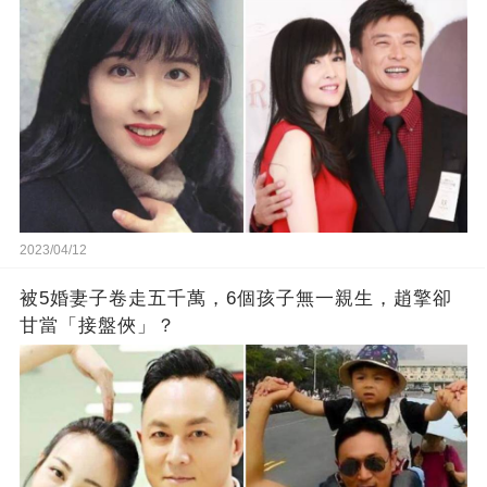
2023/04/12
被5婚妻子卷走五千萬，6個孩子無一親生，趙擎卻
甘當「接盤俠」？