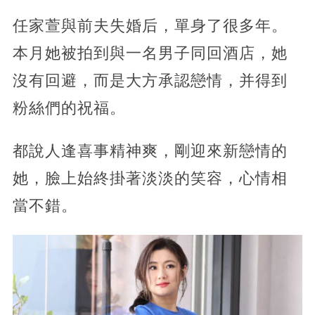
任家萱與前夫失婚后，單身了很多年。
本月她被拍到與一名男子同回酒店，她
沒有回避，而是大方承認戀情，并得到
粉絲們的祝福。
都說人逢喜事精神爽，剛迎來新戀情的
她，臉上始終掛著淡淡的笑容，心情相
當不錯。