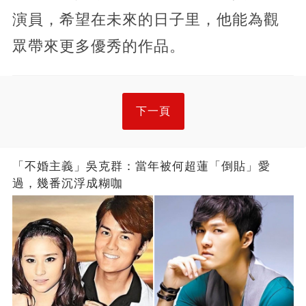
演員，希望在未來的日子里，他能為觀
眾帶來更多優秀的作品。
下一頁
「不婚主義」吳克群：當年被何超蓮「倒貼」愛
過，幾番沉浮成糊咖