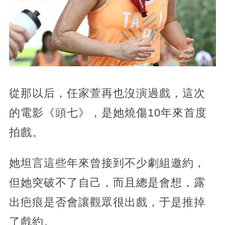
從那以后，任家萱再也沒演過戲，這次
的電影《頭七》，是她燒傷10年來首度
拍戲。
她坦言這些年來曾接到不少劇組邀約，
但她突破不了自己，而且總是會想，露
出疤痕是否會讓觀眾很出戲，于是推掉
了戲約。