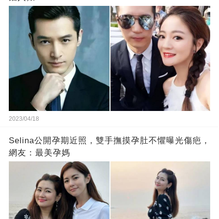
2023/04/18
Selina公開孕期近照，雙手撫摸孕肚不懼曝光傷疤，
網友：最美孕媽