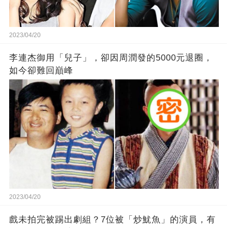
2023/04/20
李連杰御用「兒子」，卻因周潤發的5000元退圈，
如今卻難回巔峰
2023/04/20
戲未拍完被踢出劇組？7位被「炒魷魚」的演員，有