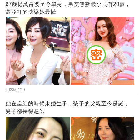
67歲億萬富婆至今單身，男友無數最小只有20歲，
蕭亞軒的快樂她最懂
2023/04/19
她在當紅的時候未婚生子，孩子的父親至今是謎，
兒子卻長得超帥