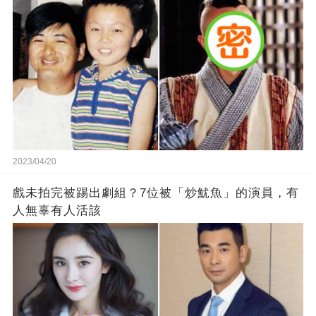
2023/04/20
戲未拍完被踢出劇組？7位被「炒魷魚」的演員，有
人無辜有人活該