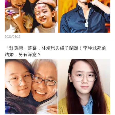
2023/04/15
「爺孫戀」落幕，林靖恩與繼子鬧掰！李坤城死前
結婚，另有深意？