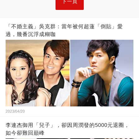
下一頁
「不婚主義」吳克群：當年被何超蓮「倒貼」愛
過，幾番沉浮成糊咖
2023/04/20
李連杰御用「兒子」，卻因周潤發的5000元退圈，
如今卻難回巔峰