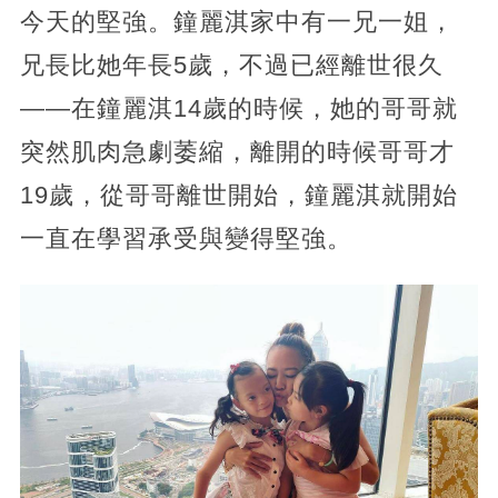
今天的堅強。鐘麗淇家中有一兄一姐，
兄長比她年長5歲，不過已經離世很久
——在鐘麗淇14歲的時候，她的哥哥就
突然肌肉急劇萎縮，離開的時候哥哥才
19歲，從哥哥離世開始，鐘麗淇就開始
一直在學習承受與變得堅強。