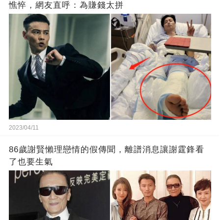
憔悴，網友直呼：為賺錢太拼
2023/04/11
86歲謝賢懶理戀情的假傳聞，離譜消息讓謝霆鋒看
了也要生氣