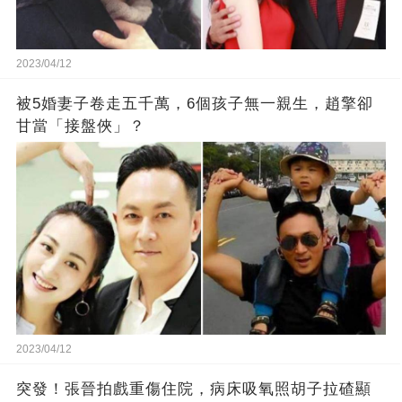
2023/04/12
被5婚妻子卷走五千萬，6個孩子無一親生，趙擎卻
甘當「接盤俠」？
2023/04/12
突發！張晉拍戲重傷住院，病床吸氧照胡子拉碴顯