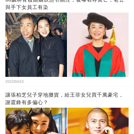
與手下女員工有染
2023/04/15
讓張柏芝兒子穿地攤貨，給王菲女兒買千萬豪宅，
謝霆鋒有多偏心？