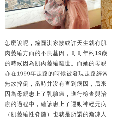
怎麼說呢，鐘麗淇家族或許天生就有肌
肉萎縮方面的不良基因，哥哥年約19歲
的時候因為肌肉萎縮離世。而她的母親
亦在1999年走路的時候被發現走路經常
無故摔倒，當時并沒有查到病因，后來
因為母親患上了乳腺癌，進行檢查與治
療的過程中，確診患上了運動神經元病
（肌萎縮性脊髓）也就是所謂的漸凍人