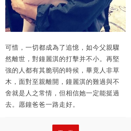
可惜，一切都成為了追憶，如今父親驟
然離世，對鐘麗淇的打擊并不小。再堅
強的人都有其脆弱的時候，畢竟人非草
木，面對至親離開，鐘麗淇的難過與不
舍就是人之常情，但相信她一定能挺過
去。愿鐘爸爸一路走好。