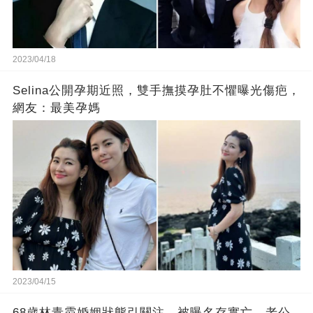
2023/04/18
Selina公開孕期近照，雙手撫摸孕肚不懼曝光傷疤，
網友：最美孕媽
2023/04/15
68歲林青霞婚姻狀態引關注，被曝名存實亡，老公