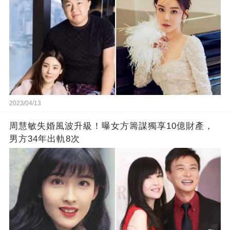
2023/04/13
周慧敏失婚風波升級！曝女方籌謀獨享10億財產，
男方34年出軌8次