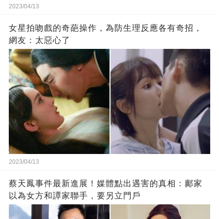
2023/04/13
女星拍吻戲的奇葩操作，為防生理反應各有奇招，
網友：太惡心了
2023/04/13
蔡天鳳事件最新進展！媒體點出遇害的真相：鄺家
以為女方和譚家聯手，要另立門戶