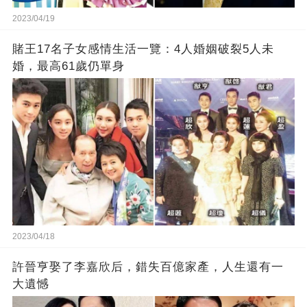
2023/04/19
賭王17名子女感情生活一覽：4人婚姻破裂5人未
婚，最高61歲仍單身
2023/04/18
許晉亨娶了李嘉欣后，錯失百億家產，人生還有一
大遺憾