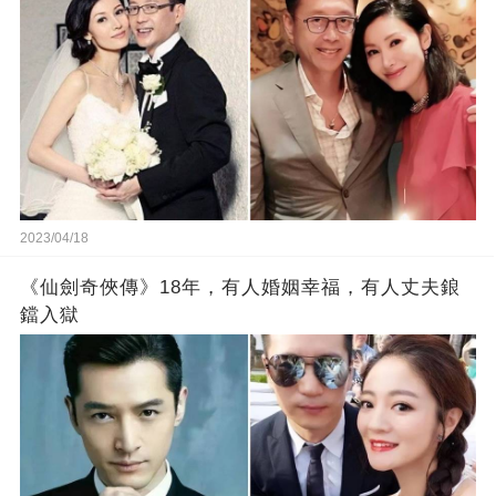
2023/04/18
《仙劍奇俠傳》18年，有人婚姻幸福，有人丈夫鋃
鐺入獄