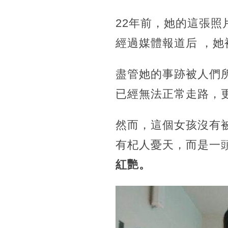
22年前，她的這張
經過媒體報道后 ，
盡管她的事跡被人們
已經無法正常走路，
然而，這個女孩沒有
有杞人憂天，而是一
紅艷。