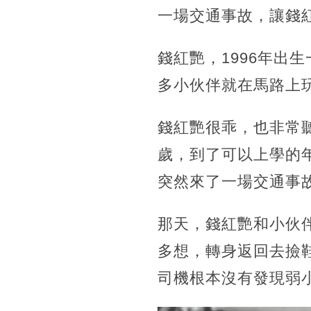
一場交通事故，讓錢
錢紅艷，1996年出
多小伙伴就在馬路上
錢紅艷很乖，也非常聽
歲，到了可以上學的
突然來了一場交通事
那天，錢紅艷和小伙
多想，轉身返回去撿
司機根本沒有發現弱