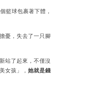
半個籃球包裹著下體，
擔憂，失去了一只腳
新站了起來，不僅沒
美女孩」，
她就是錢