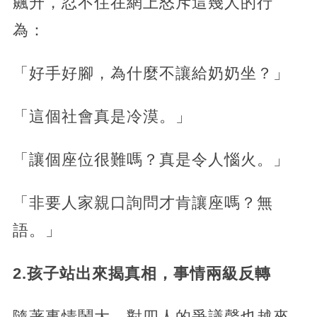
飆升，忍不住在網上怒斥這幾人的行
為：
「好手好腳，為什麼不讓給奶奶坐？」
「這個社會真是冷漠。」
「讓個座位很難嗎？真是令人惱火。」
「非要人家親口詢問才肯讓座嗎？無
語。」
2.孩子站出來揭真相，事情兩級反轉
隨著事情鬧大，對四人的爭議聲也越來