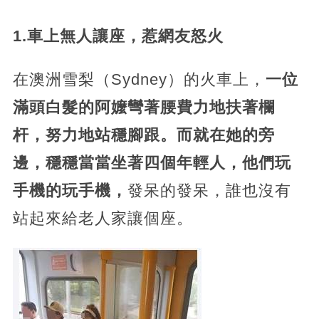
1.車上無人讓座，惹網友怒火
在澳洲雪梨（Sydney）的火車上，
一位
滿頭白髮的阿嬤彎著腰費力地扶著欄
杆，努力地站穩腳跟。而就在她的旁
邊，穩穩當當坐著四個年輕人，他們玩
手機的玩手機，
發呆的發呆，誰也沒有
站起來給老人家讓個座。