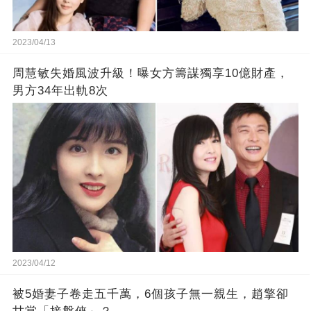
2023/04/13
周慧敏失婚風波升級！曝女方籌謀獨享10億財產，
男方34年出軌8次
2023/04/12
被5婚妻子卷走五千萬，6個孩子無一親生，趙擎卻