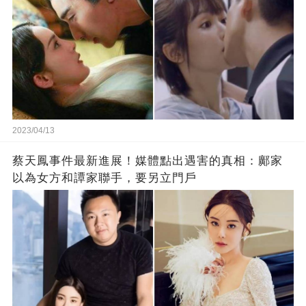
2023/04/13
蔡天鳳事件最新進展！媒體點出遇害的真相：鄺家
以為女方和譚家聯手，要另立門戶