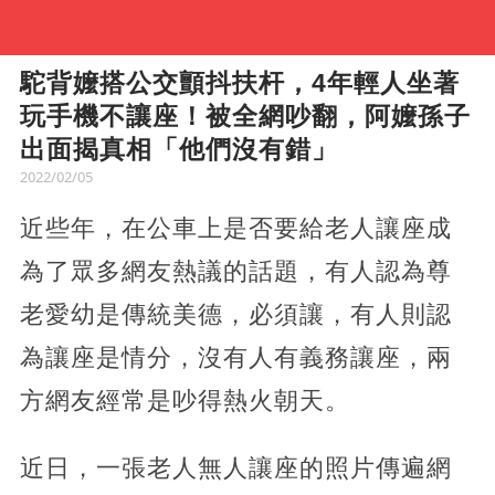
駝背嬤搭公交顫抖扶杆，4年輕人坐著
玩手機不讓座！被全網吵翻，阿嬤孫子
出面揭真相「他們沒有錯」
2022/02/05
近些年，在公車上是否要給老人讓座成
為了眾多網友熱議的話題，有人認為尊
老愛幼是傳統美德，必須讓，有人則認
為讓座是情分，沒有人有義務讓座，兩
方網友經常是吵得熱火朝天。
近日，一張老人無人讓座的照片傳遍網