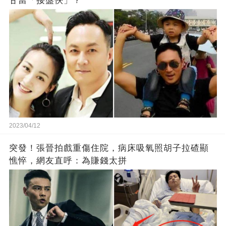
甘當「接盤俠」？
2023/04/12
突發！張晉拍戲重傷住院，病床吸氧照胡子拉碴顯
憔悴，網友直呼：為賺錢太拼