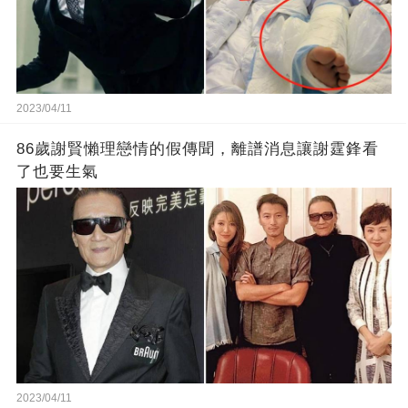
2023/04/11
86歲謝賢懶理戀情的假傳聞，離譜消息讓謝霆鋒看
了也要生氣
2023/04/11