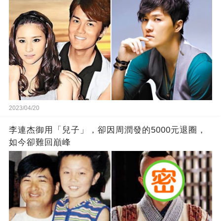
2023/04/20
李連杰御用「兒子」，卻因周潤發的5000元退圈，
如今卻難回巔峰