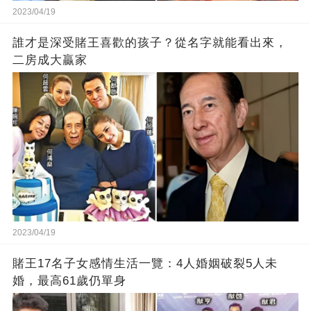
2023/04/19
誰才是深受賭王喜歡的孩子？從名字就能看出來，
二房成大贏家
2023/04/19
賭王17名子女感情生活一覽：4人婚姻破裂5人未
婚，最高61歲仍單身