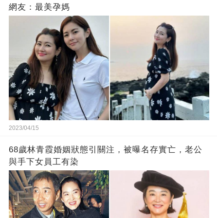
網友：最美孕媽
2023/04/15
68歲林青霞婚姻狀態引關注，被曝名存實亡，老公
與手下女員工有染