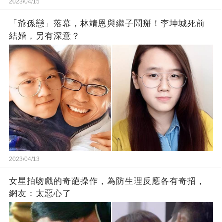
2023/04/15
「爺孫戀」落幕，林靖恩與繼子鬧掰！李坤城死前
結婚，另有深意？
2023/04/13
女星拍吻戲的奇葩操作，為防生理反應各有奇招，
網友：太惡心了