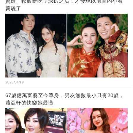
贅婿、軟飯硬吃？深扒之后，才發現以前真的小看
竇驍了
2023/04/19
67歲億萬富婆至今單身，男友無數最小只有20歲，
蕭亞軒的快樂她最懂