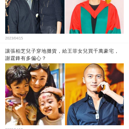
2023/04/15
讓張柏芝兒子穿地攤貨，給王菲女兒買千萬豪宅，
謝霆鋒有多偏心？