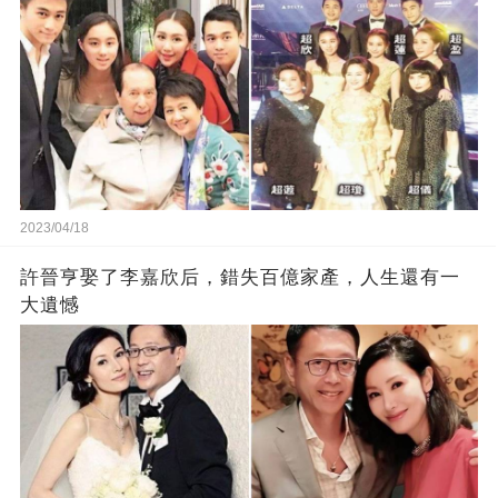
2023/04/18
許晉亨娶了李嘉欣后，錯失百億家產，人生還有一
大遺憾