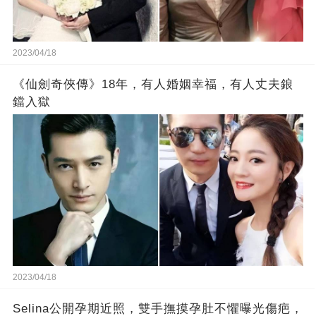
2023/04/18
《仙劍奇俠傳》18年，有人婚姻幸福，有人丈夫鋃
鐺入獄
2023/04/18
Selina公開孕期近照，雙手撫摸孕肚不懼曝光傷疤，