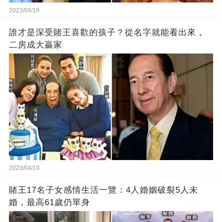
2023/04/19
誰才是深受賭王喜歡的孩子？從名字就能看出來，
二房成大贏家
2023/04/19
賭王17名子女感情生活一覽：4人婚姻破裂5人未
婚，最高61歲仍單身