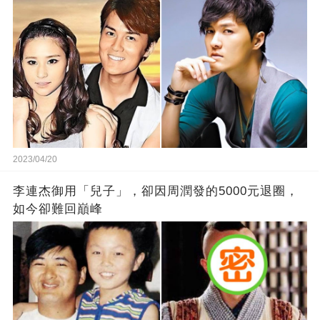
2023/04/20
李連杰御用「兒子」，卻因周潤發的5000元退圈，
如今卻難回巔峰