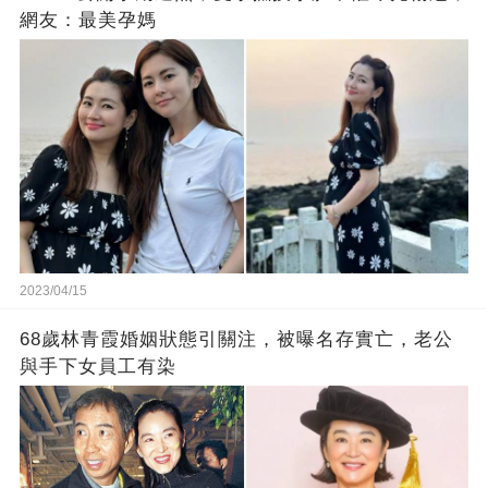
網友：最美孕媽
2023/04/15
68歲林青霞婚姻狀態引關注，被曝名存實亡，老公
與手下女員工有染