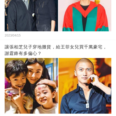
2023/04/15
讓張柏芝兒子穿地攤貨，給王菲女兒買千萬豪宅，
謝霆鋒有多偏心？