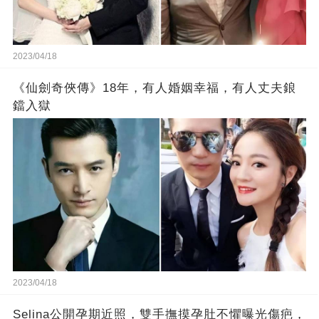
2023/04/18
《仙劍奇俠傳》18年，有人婚姻幸福，有人丈夫鋃
鐺入獄
2023/04/18
Selina公開孕期近照，雙手撫摸孕肚不懼曝光傷疤，