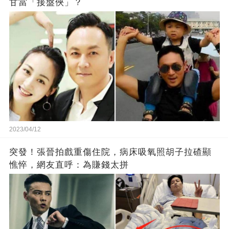
甘當「接盤俠」？
2023/04/12
突發！張晉拍戲重傷住院，病床吸氧照胡子拉碴顯
憔悴，網友直呼：為賺錢太拼