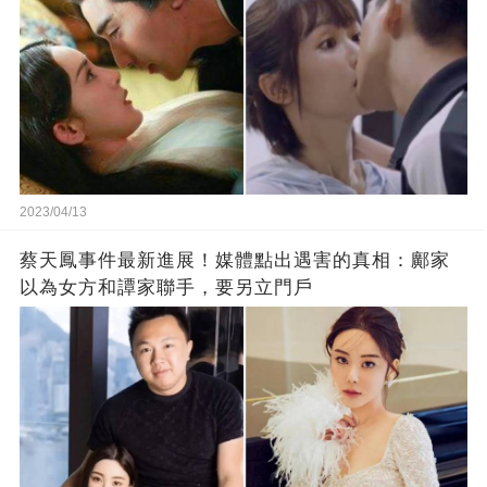
2023/04/13
蔡天鳳事件最新進展！媒體點出遇害的真相：鄺家
以為女方和譚家聯手，要另立門戶