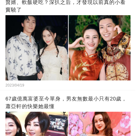
贅婿、軟飯硬吃？深扒之后，才發現以前真的小看
竇驍了
2023/04/19
67歲億萬富婆至今單身，男友無數最小只有20歲，
蕭亞軒的快樂她最懂