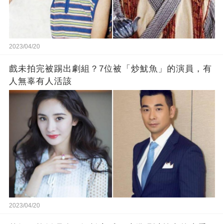
2023/04/20
戲未拍完被踢出劇組？7位被「炒魷魚」的演員，有
人無辜有人活該
2023/04/20