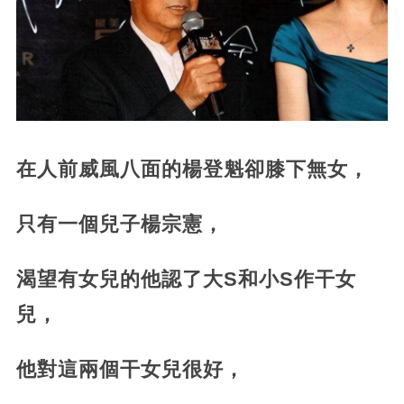
在人前威風八面的楊登魁卻膝下無女，
只有一個兒子楊宗憲，
渴望有女兒的他認了大S和小S作干女
兒，
他對這兩個干女兒很好，