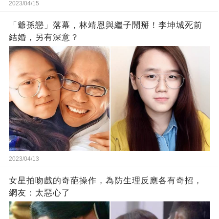
2023/04/15
「爺孫戀」落幕，林靖恩與繼子鬧掰！李坤城死前
結婚，另有深意？
2023/04/13
女星拍吻戲的奇葩操作，為防生理反應各有奇招，
網友：太惡心了