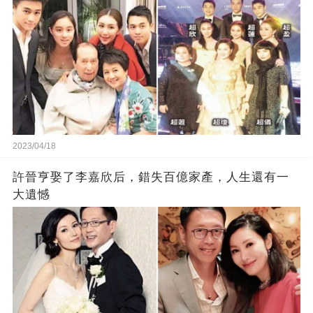
2023/04/18
許晉亨娶了李嘉欣后，錯失百億家產，人生還有一
大遺憾