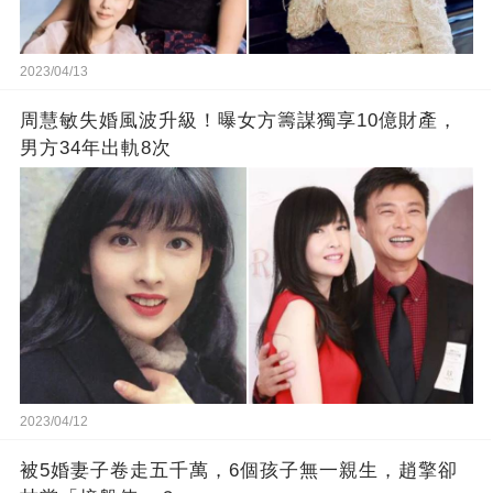
2023/04/13
周慧敏失婚風波升級！曝女方籌謀獨享10億財產，
男方34年出軌8次
2023/04/12
被5婚妻子卷走五千萬，6個孩子無一親生，趙擎卻