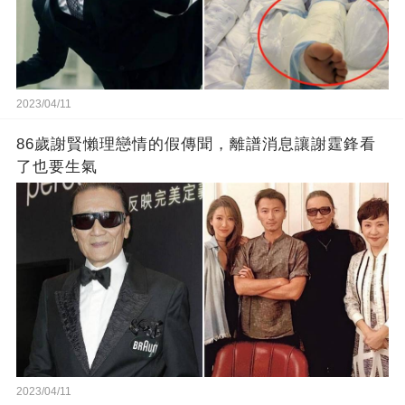
2023/04/11
86歲謝賢懶理戀情的假傳聞，離譜消息讓謝霆鋒看
了也要生氣
2023/04/11