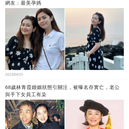
網友：最美孕媽
2023/04/15
68歲林青霞婚姻狀態引關注，被曝名存實亡，老公
與手下女員工有染