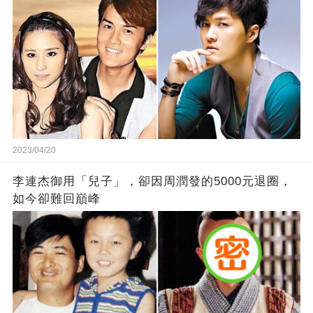
2023/04/20
李連杰御用「兒子」，卻因周潤發的5000元退圈，
如今卻難回巔峰