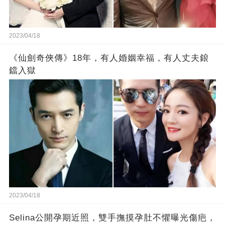
2023/04/18
《仙劍奇俠傳》18年，有人婚姻幸福，有人丈夫鋃
鐺入獄
2023/04/18
Selina公開孕期近照，雙手撫摸孕肚不懼曝光傷疤，