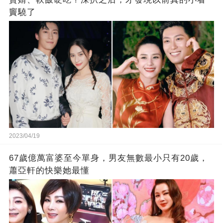
竇驍了
2023/04/19
67歲億萬富婆至今單身，男友無數最小只有20歲，
蕭亞軒的快樂她最懂