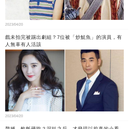
2023/04/20
戲未拍完被踢出劇組？7位被「炒魷魚」的演員，有
人無辜有人活該
2023/04/20
贅婿、軟飯硬吃？深扒之后，才發現以前真的小看