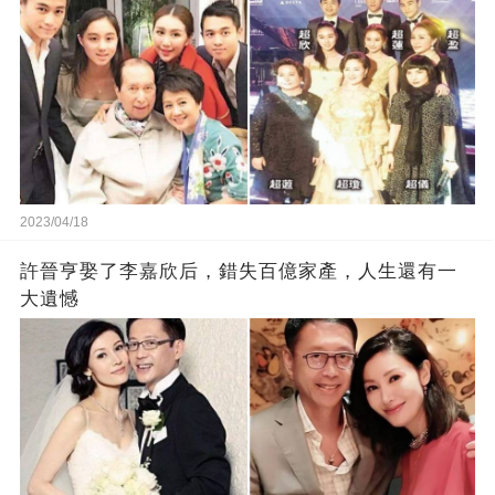
2023/04/18
許晉亨娶了李嘉欣后，錯失百億家產，人生還有一
大遺憾