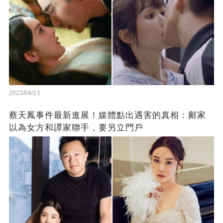
2023/04/13
蔡天鳳事件最新進展！媒體點出遇害的真相：鄺家
以為女方和譚家聯手，要另立門戶