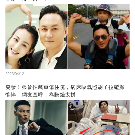
2023/04/12
突發！張晉拍戲重傷住院，病床吸氧照胡子拉碴顯
憔悴，網友直呼：為賺錢太拼