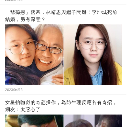
「爺孫戀」落幕，林靖恩與繼子鬧掰！李坤城死前
結婚，另有深意？
2023/04/13
女星拍吻戲的奇葩操作，為防生理反應各有奇招，
網友：太惡心了