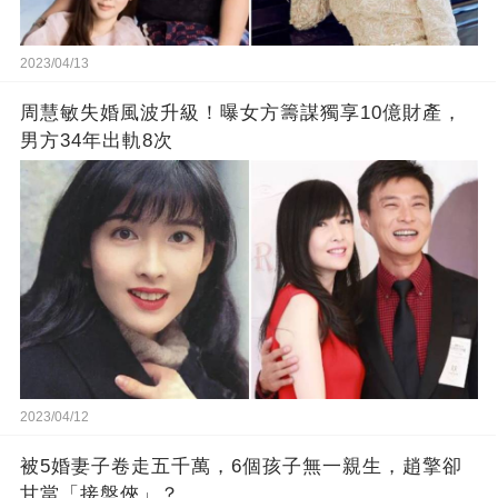
2023/04/13
周慧敏失婚風波升級！曝女方籌謀獨享10億財產，
男方34年出軌8次
2023/04/12
被5婚妻子卷走五千萬，6個孩子無一親生，趙擎卻
甘當「接盤俠」？