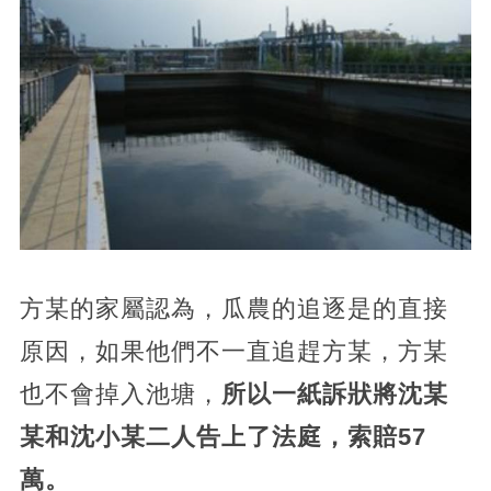
方某的家屬認為，瓜農的追逐是的直接
原因，如果他們不一直追趕方某，方某
也不會掉入池塘，
所以一紙訴狀將沈某
某和沈小某二人告上了法庭，索賠57
萬。