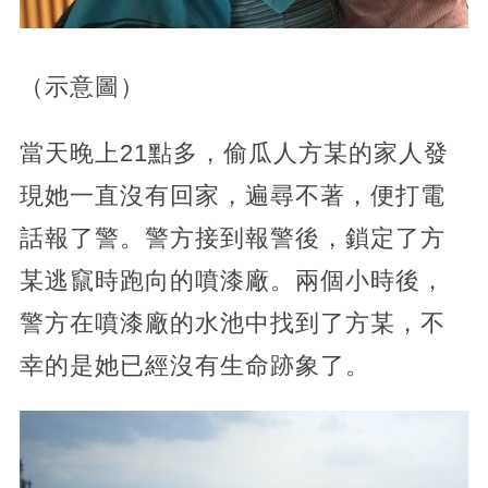
（示意圖）
當天晚上21點多，偷瓜人方某的家人發
現她一直沒有回家，遍尋不著，便打電
話報了警。警方接到報警後，鎖定了方
某逃竄時跑向的噴漆廠。兩個小時後，
警方在噴漆廠的水池中找到了方某，不
幸的是她已經沒有生命跡象了。