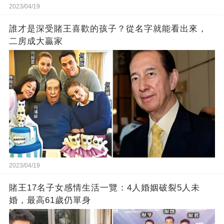
2023/04/19
誰才是深受賭王喜歡的孩子？從名字就能看出來，
二房成大贏家
2023/04/19
賭王17名子女感情生活一覽：4人婚姻破裂5人未
婚，最高61歲仍單身