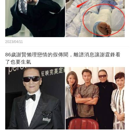
2023/04/11
86歲謝賢懶理戀情的假傳聞，離譜消息讓謝霆鋒看
了也要生氣