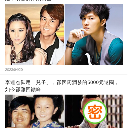
2023/04/20
李連杰御用「兒子」，卻因周潤發的5000元退圈，
如今卻難回巔峰