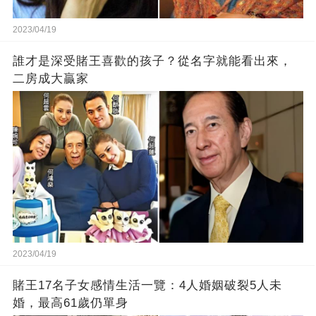
2023/04/19
誰才是深受賭王喜歡的孩子？從名字就能看出來，
二房成大贏家
2023/04/19
賭王17名子女感情生活一覽：4人婚姻破裂5人未
婚，最高61歲仍單身