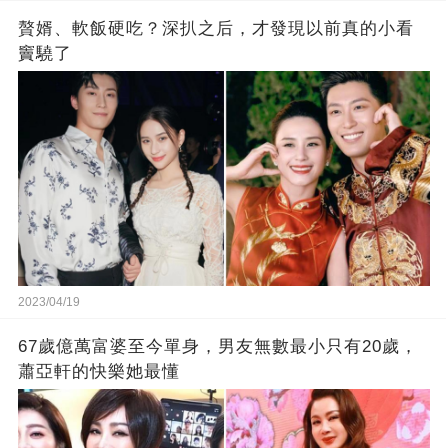
贅婿、軟飯硬吃？深扒之后，才發現以前真的小看
竇驍了
2023/04/19
67歲億萬富婆至今單身，男友無數最小只有20歲，
蕭亞軒的快樂她最懂