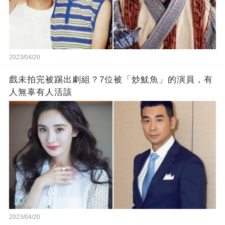
2023/04/20
戲未拍完被踢出劇組？7位被「炒魷魚」的演員，有
人無辜有人活該
2023/04/20