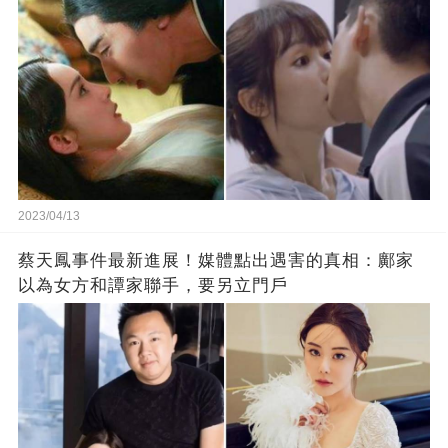
2023/04/13
蔡天鳳事件最新進展！媒體點出遇害的真相：鄺家
以為女方和譚家聯手，要另立門戶