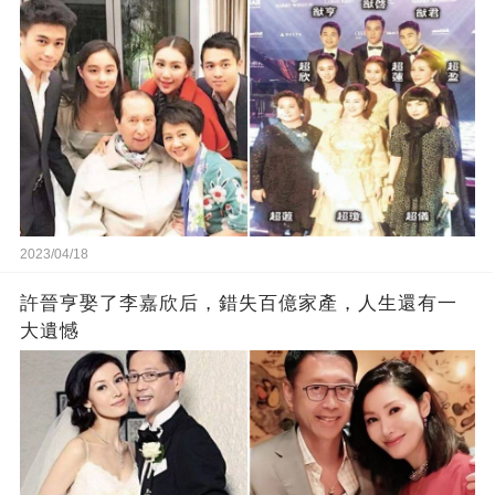
2023/04/18
許晉亨娶了李嘉欣后，錯失百億家產，人生還有一
大遺憾