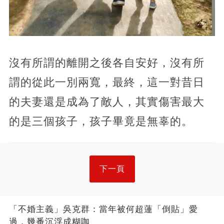
沒有所謂的離開之後各自安好，沒有所
謂的從此一別兩寬，最終，這一對昔日
的夫妻還是成為了敵人，其實傷害最大
的是三個孩子，孩子畢竟是無辜的。
下一頁
「不婚主義」吳克群：當年被何超蓮「倒貼」愛
過，幾番沉浮成糊咖