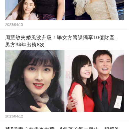
2023/04/13
周慧敏失婚風波升級！曝女方籌謀獨享10億財產，
男方34年出軌8次
2023/04/12