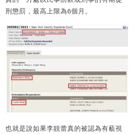
刑懲罰，最高上限為6個月。
也就是說如果李靚蕾真的被認為有藐視