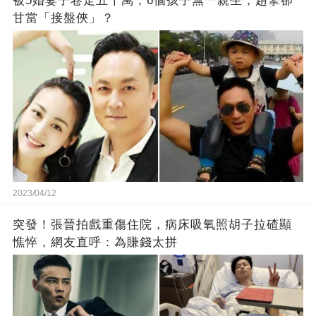
被5婚妻子卷走五千萬，6個孩子無一親生，趙擎卻
甘當「接盤俠」？
2023/04/12
突發！張晉拍戲重傷住院，病床吸氧照胡子拉碴顯
憔悴，網友直呼：為賺錢太拼