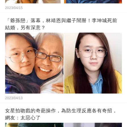
2023/04/15
「爺孫戀」落幕，林靖恩與繼子鬧掰！李坤城死前
結婚，另有深意？
2023/04/13
女星拍吻戲的奇葩操作，為防生理反應各有奇招，
網友：太惡心了