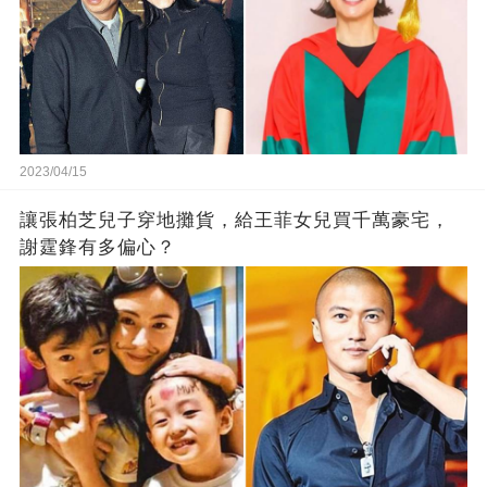
2023/04/15
讓張柏芝兒子穿地攤貨，給王菲女兒買千萬豪宅，
謝霆鋒有多偏心？