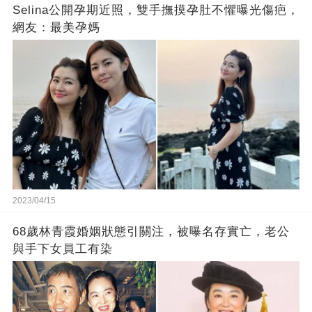
Selina公開孕期近照，雙手撫摸孕肚不懼曝光傷疤，
網友：最美孕媽
2023/04/15
68歲林青霞婚姻狀態引關注，被曝名存實亡，老公
與手下女員工有染