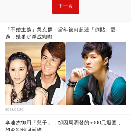
下一頁
「不婚主義」吳克群：當年被何超蓮「倒貼」愛
過，幾番沉浮成糊咖
2023/04/20
李連杰御用「兒子」，卻因周潤發的5000元退圈，
如今卻難回巔峰