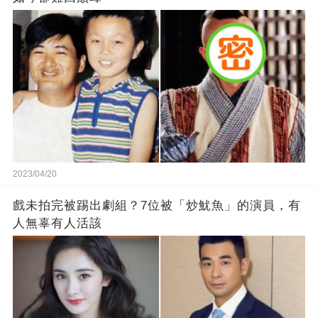
2023/04/20
戲未拍完被踢出劇組？7位被「炒魷魚」的演員，有
人無辜有人活該