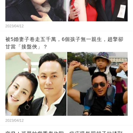
2023/04/12
被5婚妻子卷走五千萬，6個孩子無一親生，趙擎卻
甘當「接盤俠」？
2023/04/12