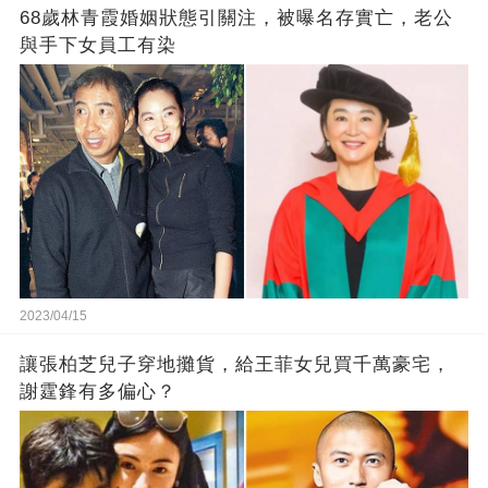
68歲林青霞婚姻狀態引關注，被曝名存實亡，老公
與手下女員工有染
2023/04/15
讓張柏芝兒子穿地攤貨，給王菲女兒買千萬豪宅，
謝霆鋒有多偏心？