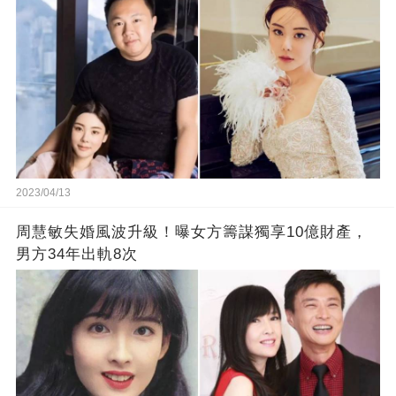
2023/04/13
周慧敏失婚風波升級！曝女方籌謀獨享10億財產，
男方34年出軌8次