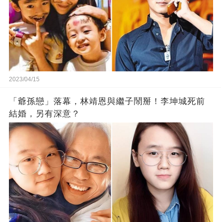
2023/04/15
「爺孫戀」落幕，林靖恩與繼子鬧掰！李坤城死前
結婚，另有深意？