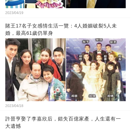
2023/04/19
賭王17名子女感情生活一覽：4人婚姻破裂5人未
婚，最高61歲仍單身
2023/04/18
許晉亨娶了李嘉欣后，錯失百億家產，人生還有一
大遺憾