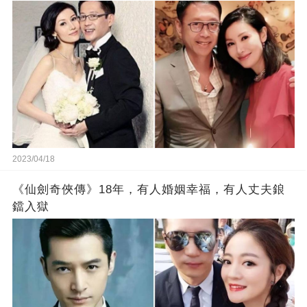
2023/04/18
《仙劍奇俠傳》18年，有人婚姻幸福，有人丈夫鋃
鐺入獄