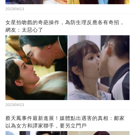
2023/04/13
女星拍吻戲的奇葩操作，為防生理反應各有奇招，
網友：太惡心了
2023/04/13
蔡天鳳事件最新進展！媒體點出遇害的真相：鄺家
以為女方和譚家聯手，要另立門戶