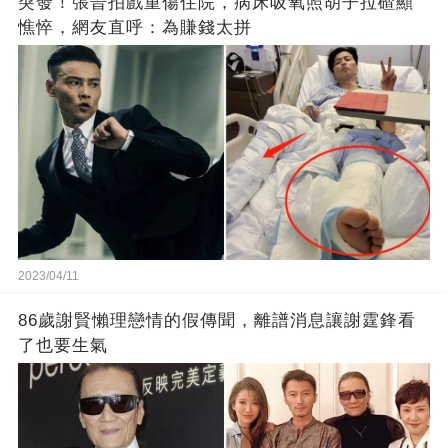
突發！張晉拍戲重傷住院，病床吸氧照胡子拉碴顯
憔悴，網友直呼：為賺錢太拼
2023/04/11
86歲謝賢懶理戀情的假傳聞，離譜消息讓謝霆鋒看
了也要生氣