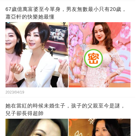
67歲億萬富婆至今單身，男友無數最小只有20歲，
蕭亞軒的快樂她最懂
2023/04/19
她在當紅的時候未婚生子，孩子的父親至今是謎，
兒子卻長得超帥