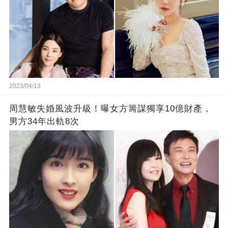
2023/04/13
周慧敏失婚風波升級！曝女方籌謀獨享10億財產，
男方34年出軌8次