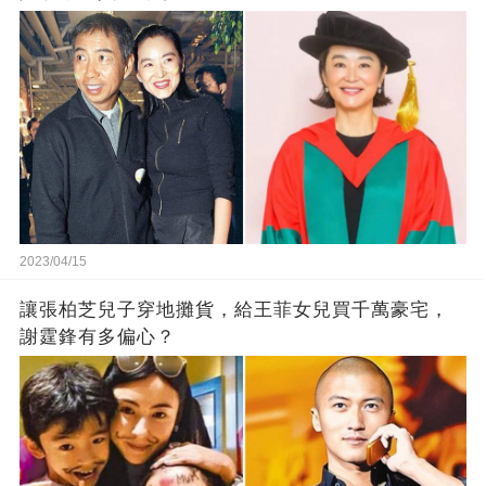
2023/04/15
讓張柏芝兒子穿地攤貨，給王菲女兒買千萬豪宅，
謝霆鋒有多偏心？