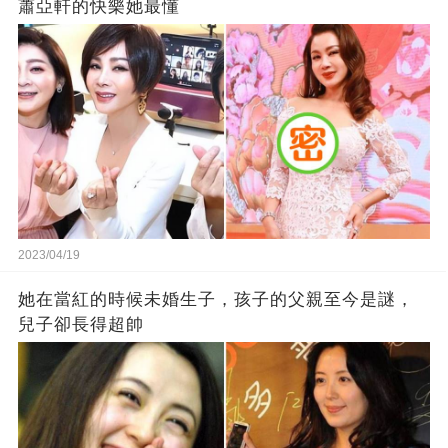
蕭亞軒的快樂她最懂
2023/04/19
她在當紅的時候未婚生子，孩子的父親至今是謎，
兒子卻長得超帥