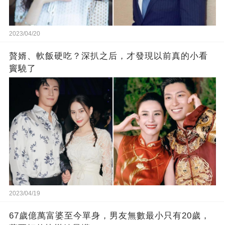
2023/04/20
贅婿、軟飯硬吃？深扒之后，才發現以前真的小看
竇驍了
2023/04/19
67歲億萬富婆至今單身，男友無數最小只有20歲，