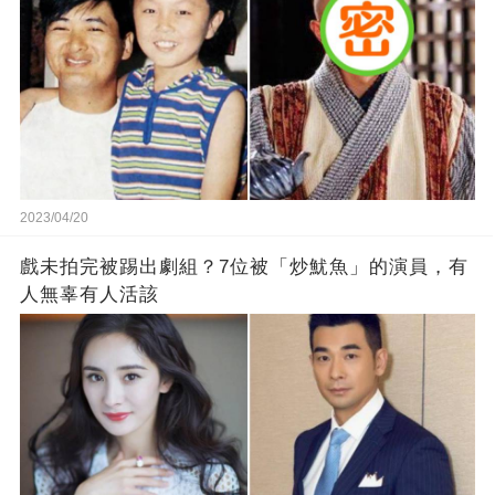
2023/04/20
戲未拍完被踢出劇組？7位被「炒魷魚」的演員，有
人無辜有人活該