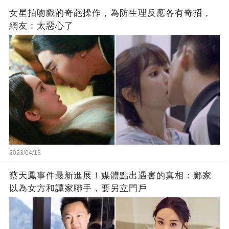
女星拍吻戲的奇葩操作，為防生理反應各有奇招，
網友：太惡心了
2023/04/13
蔡天鳳事件最新進展！媒體點出遇害的真相：鄺家
以為女方和譚家聯手，要另立門戶