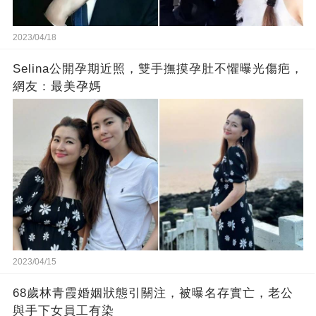
2023/04/18
Selina公開孕期近照，雙手撫摸孕肚不懼曝光傷疤，
網友：最美孕媽
2023/04/15
68歲林青霞婚姻狀態引關注，被曝名存實亡，老公
與手下女員工有染