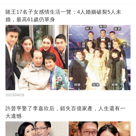
賭王17名子女感情生活一覽：4人婚姻破裂5人未
婚，最高61歲仍單身
2023/04/18
許晉亨娶了李嘉欣后，錯失百億家產，人生還有一
大遺憾