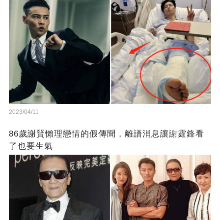
2023/04/11
86歲謝賢懶理戀情的假傳聞，離譜消息讓謝霆鋒看
了也要生氣