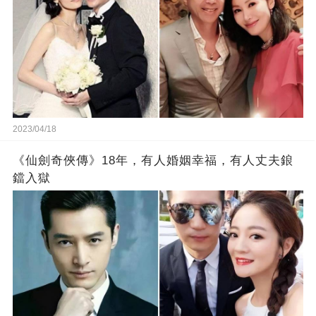
2023/04/18
《仙劍奇俠傳》18年，有人婚姻幸福，有人丈夫鋃
鐺入獄