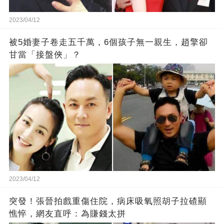
2023/04/12
被5婚妻子卷走五千萬，6個孩子無一親生，趙擎卻
甘當「接盤俠」？
2023/04/12
突發！張晉拍戲重傷住院，病床吸氧照胡子拉碴顯
憔悴，網友直呼：為賺錢太拼