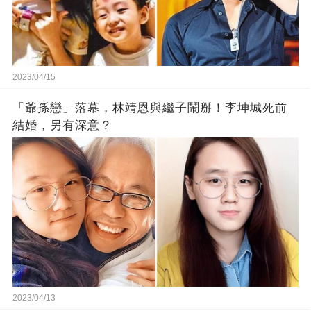
2023/04/15
「爺孫戀」落幕，林靖恩與繼子鬧掰！李坤城死前
結婚，另有深意？
2023/04/13