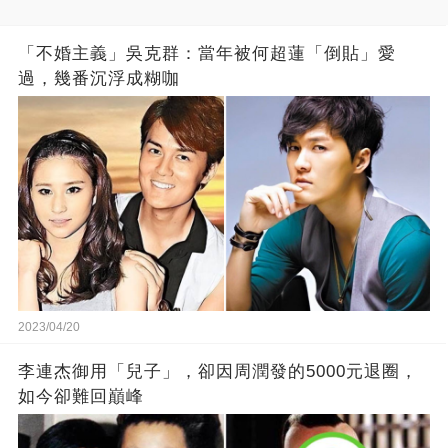
「不婚主義」吳克群：當年被何超蓮「倒貼」愛
過，幾番沉浮成糊咖
2023/04/20
李連杰御用「兒子」，卻因周潤發的5000元退圈，
如今卻難回巔峰