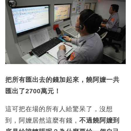
把所有匯出去的錢加起來，饒阿嬤一共
匯出了2700萬元！
這可把在場的所有人給驚呆了，沒想
到，阿嬤居然這麼有錢，
不過饒阿嬤到