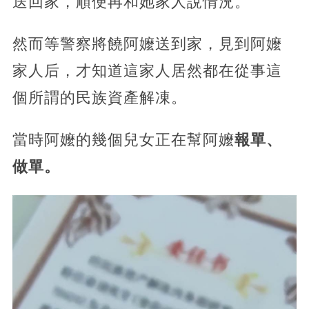
送回家，順便再和她家人說情況。
然而等警察將饒阿嬤送到家，見到阿嬤
家人后，才知道這家人居然都在從事這
個所謂的民族資產解凍。
當時阿嬤的幾個兒女正在幫阿嬤
報單、
做單。