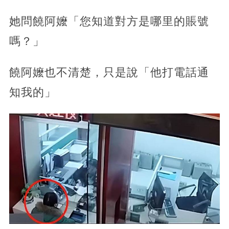
她問饒阿嬤「您知道對方是哪里的賬號
嗎？」
饒阿嬤也不清楚，只是說「他打電話通
知我的」