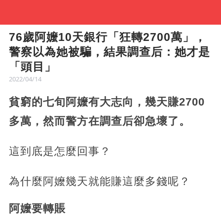
76歲阿嬤10天銀行「狂轉2700萬」，
警察以為她被騙，結果調查后：她才是
「頭目」
2022/04/14
貧窮的七旬阿嬤有大志向，幾天賺2700
多萬，然而警方在調查后卻急壞了。
這到底是怎麼回事？
為什麼阿嬤幾天就能賺這麼多錢呢？
阿嬤要轉賬