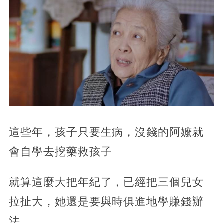
這些年，孩子只要生病，沒錢的阿嬤就
會自學去挖藥救孩子
就算這麼大把年紀了，已經把三個兒女
拉扯大，她還是要與時俱進地學賺錢辦
法，