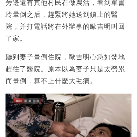
旁邊還有其他村民在做農活，看到單書
玲暈倒之后，趕緊將她送到鎮上的醫
院，并打電話將在外辦事的歐吉明叫回
了家。
聽到妻子暈倒住院，歐吉明心急如焚地
趕往了醫院。原本以為妻子只是太勞累
而暈倒，算不上什麼大毛病。