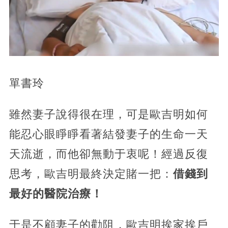
單書玲
雖然妻子說得很在理，可是歐吉明如何
能忍心眼睜睜看著結發妻子的生命一天
天流逝，而他卻無動于衷呢！經過反復
思考，歐吉明最終決定賭一把：
借錢到
最好的醫院治療！
于是不顧妻子的勸阻，歐吉明挨家挨戶