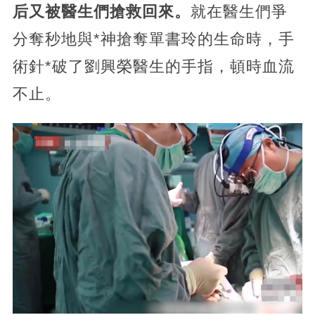
后又被醫生們搶救回來。
就在醫生們爭
分奪秒地與*神搶奪單書玲的生命時，手
術針*破了劉興榮醫生的手指，頓時血流
不止。