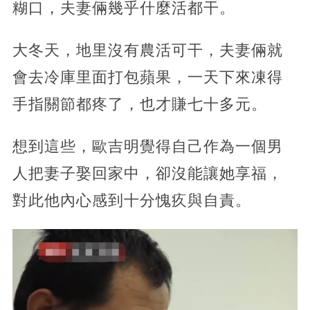
糊口，夫妻倆幾乎什麼活都干。
大冬天，地里沒有農活可干，夫妻倆就
會去冷庫里面打包蘋果，一天下來凍得
手指關節都疼了，也才賺七十多元。
想到這些，歐吉明覺得自己作為一個男
人把妻子娶回家中，卻沒能讓她享福，
對此他內心感到十分愧疚與自責。