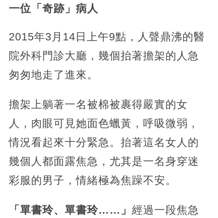
一位「奇跡」病人
2015年3月14日上午9點，人聲鼎沸的醫
院外科門診大廳，幾個抬著擔架的人急
匆匆地走了進來。
擔架上躺著一名被棉被裹得嚴實的女
人，肉眼可見她面色蠟黃，呼吸微弱，
情況看起來十分緊急。抬著這名女人的
幾個人都面露焦急，尤其是一名身穿迷
彩服的男子，情緒極為焦躁不安。
「單書玲、單書玲……」
經過一段焦急