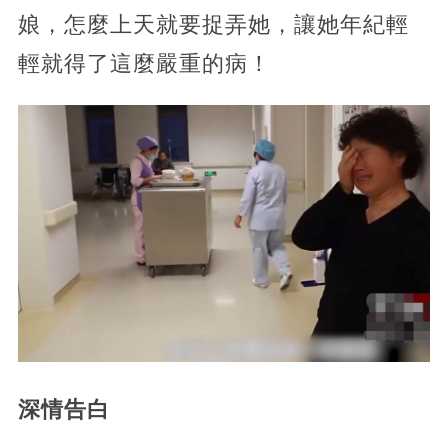
娘，怎麼上天就要捉弄她，讓她年紀輕
輕就得了這麼嚴重的病！
深情告白