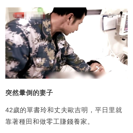
突然暈倒的妻子
42歲的單書玲和丈夫歐吉明，平日里就
靠著種田和做零工賺錢養家。