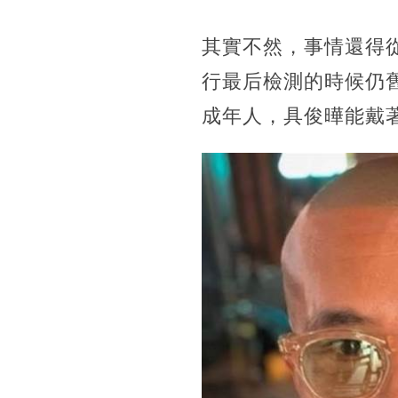
其實不然，事情還得
行最后檢測的時候仍
成年人，具俊曄能戴