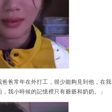
我爸爸常年在外打工，很少能夠見到他，在我
的，我小時候的記憶裡只有爺爺和奶奶。」