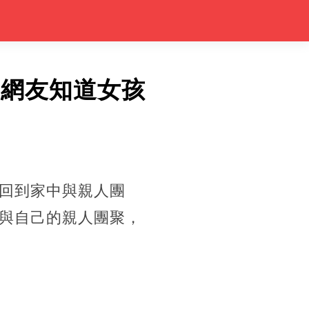
，網友知道女孩
回到家中與親人團
與自己的親人團聚，