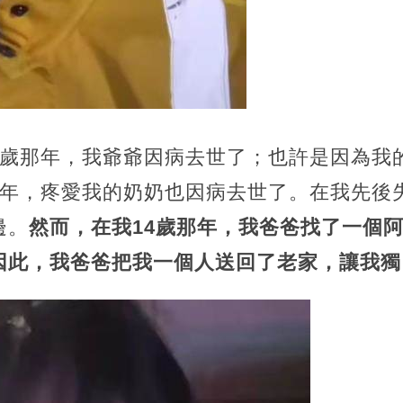
8歲那年，我爺爺因病去世了；也許是因為我
那年，疼愛我的奶奶也因病去世了。在我先後
邊。
然而，在我14歲那年，我爸爸找了一個
因此，我爸爸把我一個人送回了老家，讓我獨