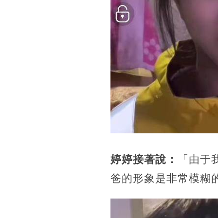
婷婷接著說：
「由于
爸的形象是非常模糊