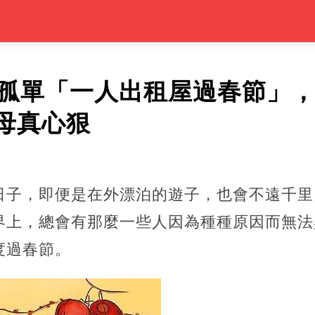
孩孤單「一人出租屋過春節」
母真心狠
日子，即便是在外漂泊的遊子，也會不遠千里
界上，總會有那麼一些人因為種種原因而無法
度過春節。