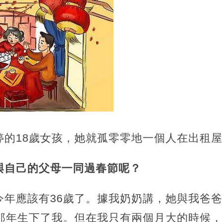
婷的18歲女孩，她就孤零零地一個人在出租
與自己的父母一同過春節呢？
今年應該有36歲了。據我奶奶講，她與我爸
歲那年生下了我。但在我只有兩個月大的時候