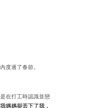
屋內度過了春節。
爸是在打工時認識並戀
，
我媽媽卻丟下了我，