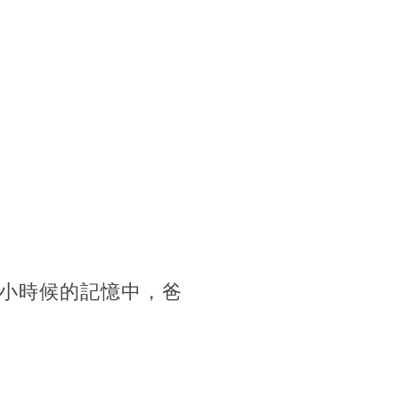
小時候的記憶中，爸