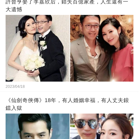
許晉亨娶了李嘉欣后，錯失百億家產，人生還有一
大遺憾
2023/04/18
《仙劍奇俠傳》18年，有人婚姻幸福，有人丈夫鋃
鐺入獄