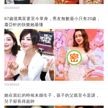
2023/04/19
67歲億萬富婆至今單身，男友無數最小只有20歲，
蕭亞軒的快樂她最懂
2023/04/19
她在當紅的時候未婚生子，孩子的父親至今是謎，
兒子卻長得超帥