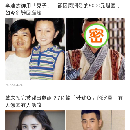
李連杰御用「兒子」，卻因周潤發的5000元退圈，
如今卻難回巔峰
2023/04/20
戲未拍完被踢出劇組？7位被「炒魷魚」的演員，有
人無辜有人活該