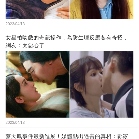
2023/04/13
女星拍吻戲的奇葩操作，為防生理反應各有奇招，
網友：太惡心了
2023/04/13
蔡天鳳事件最新進展！媒體點出遇害的真相：鄺家