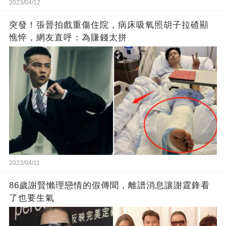
2023/04/12
突發！張晉拍戲重傷住院，病床吸氧照胡子拉碴顯
憔悴，網友直呼：為賺錢太拼
2023/04/11
86歲謝賢懶理戀情的假傳聞，離譜消息讓謝霆鋒看
了也要生氣