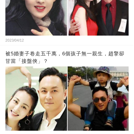
2023/04/12
被5婚妻子卷走五千萬，6個孩子無一親生，趙擎卻
甘當「接盤俠」？