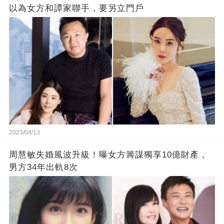
以為女方和譚家聯手，要另立門戶
2023/04/13
周慧敏失婚風波升級！曝女方籌謀獨享10億財產，
男方34年出軌8次