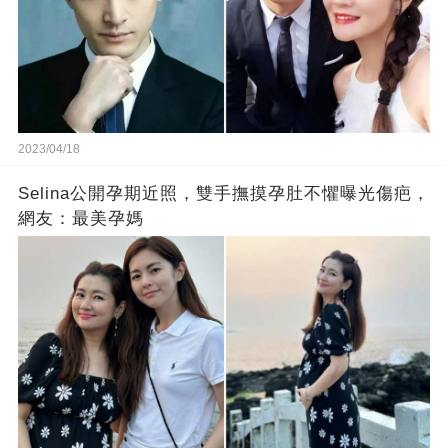
2023/04/18
Selina公開孕期近照，雙手撫摸孕肚不懼曝光傷疤，
網友：最美孕媽