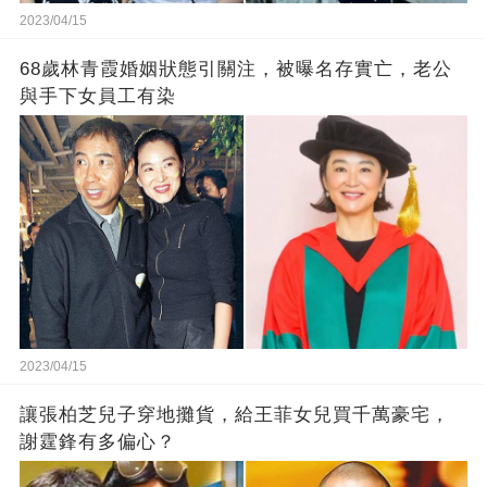
2023/04/15
68歲林青霞婚姻狀態引關注，被曝名存實亡，老公
與手下女員工有染
2023/04/15
讓張柏芝兒子穿地攤貨，給王菲女兒買千萬豪宅，
謝霆鋒有多偏心？