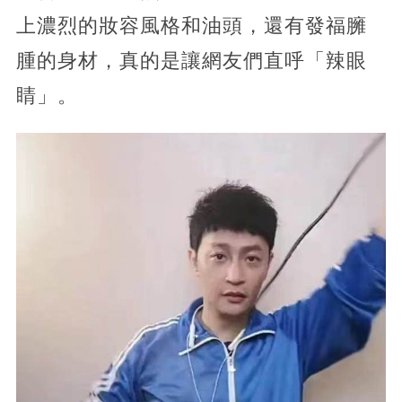
上濃烈的妝容風格和油頭，還有發福臃
腫的身材，真的是讓網友們直呼「辣眼
睛」。