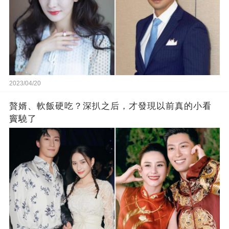
2023/04/20
贅婿、軟飯硬吃？深扒之后，才發現以前真的小看
竇驍了