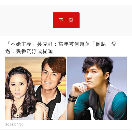
下一頁
「不婚主義」吳克群：當年被何超蓮「倒貼」愛
過，幾番沉浮成糊咖
2023/04/20