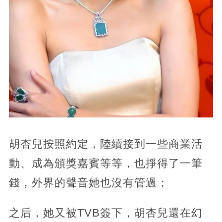
胡杏兒按照約定，陸續接到一些商業活
動、成為頒獎嘉賓等等，也掙得了一筆
錢，外界的聲音她也沒有管過；
之后，她又被TVB簽下，胡杏兒還在幻