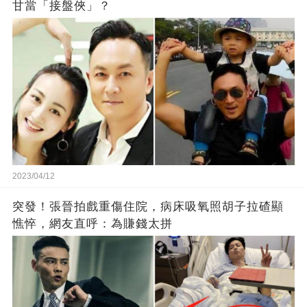
甘當「接盤俠」？
2023/04/12
突發！張晉拍戲重傷住院，病床吸氧照胡子拉碴顯
憔悴，網友直呼：為賺錢太拼