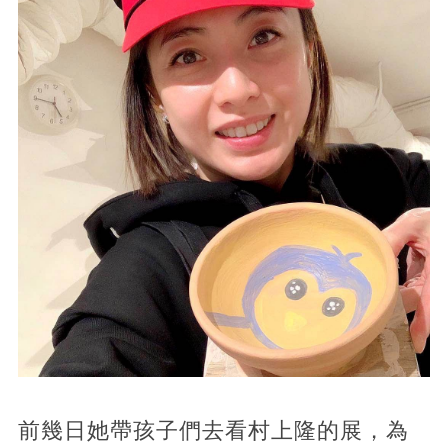
前幾日她帶孩子們去看村上隆的展，為