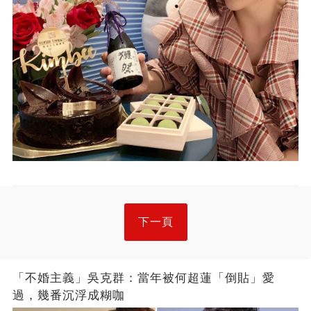
下一頁
「不婚主義」吳克群：當年被何超蓮「倒貼」愛
過，幾番沉浮成糊咖