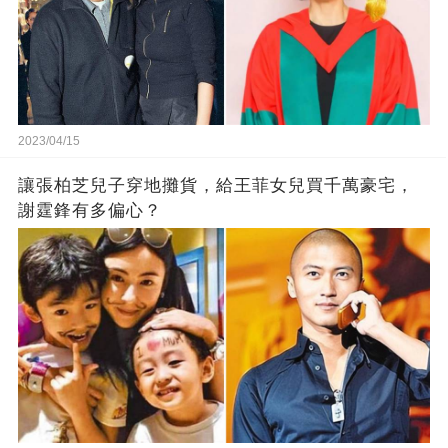
2023/04/15
讓張柏芝兒子穿地攤貨，給王菲女兒買千萬豪宅，
謝霆鋒有多偏心？