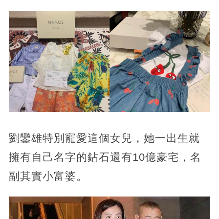
劉鑾雄特別寵愛這個女兒，她一出生就
擁有自己名字的鉆石還有10億豪宅，名
副其實小富婆。