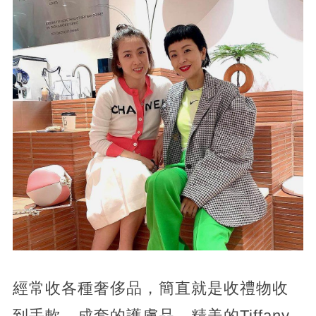
經常收各種奢侈品，簡直就是收禮物收
到手軟，成套的護膚品，精美的Tiffany