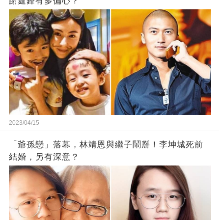
謝霆鋒有多偏心？
2023/04/15
「爺孫戀」落幕，林靖恩與繼子鬧掰！李坤城死前
結婚，另有深意？