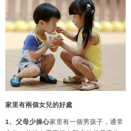
家里有兩個女兒的好處
1、父母少操心
家里有一個男孩子，通常