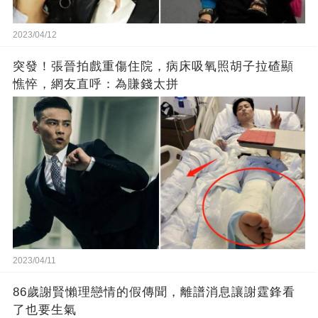
2023/04/12
突發！張晉拍戲重傷住院，病床吸氧照胡子拉碴顯
憔悴，網友直呼：為賺錢太拼
2023/04/11
86歲謝賢懶理戀情的假傳聞，離譜消息讓謝霆鋒看
了也要生氣