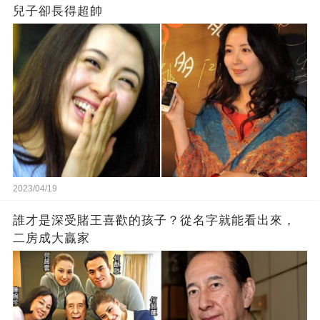
兒子卻長得超帥
2023/04/19
誰才是深受賭王喜歡的孩子？從名字就能看出來，
二房成大贏家