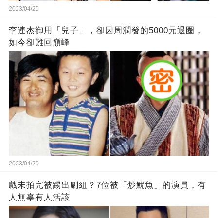
2023/04/20
李連杰御用「兒子」，卻因周潤發的5000元退圈，
如今卻難回巔峰
2023/04/20
戲未拍完被踢出劇組？7位被「炒魷魚」的演員，有
人無辜有人活該