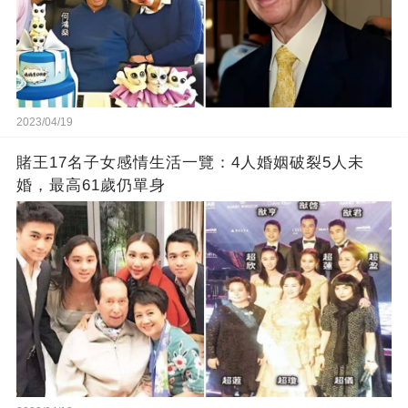
2023/04/19
賭王17名子女感情生活一覽：4人婚姻破裂5人未
婚，最高61歲仍單身