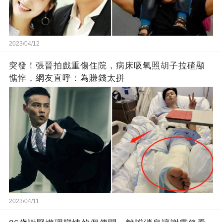
2023/04/12
突發！張晉拍戲重傷住院，病床吸氧照胡子拉碴顯
憔悴，網友直呼：為賺錢太拼
2023/04/11