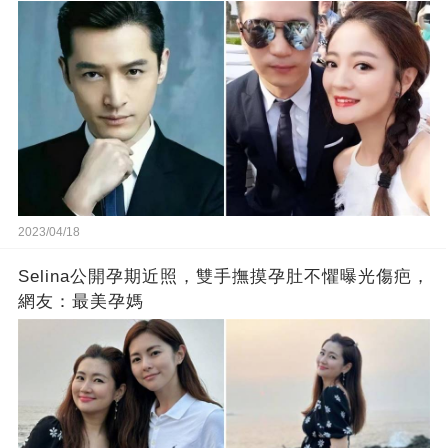
2023/04/18
Selina公開孕期近照，雙手撫摸孕肚不懼曝光傷疤，
網友：最美孕媽