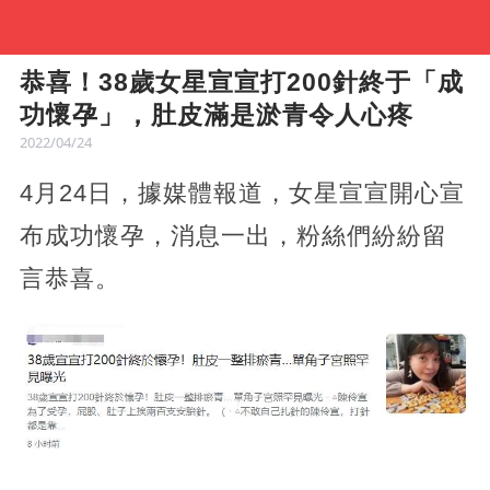
恭喜！38歲女星宣宣打200針終于「成
功懷孕」，肚皮滿是淤青令人心疼
2022/04/24
4月24日，據媒體報道，女星宣宣開心宣
布成功懷孕，消息一出，粉絲們紛紛留
言恭喜。