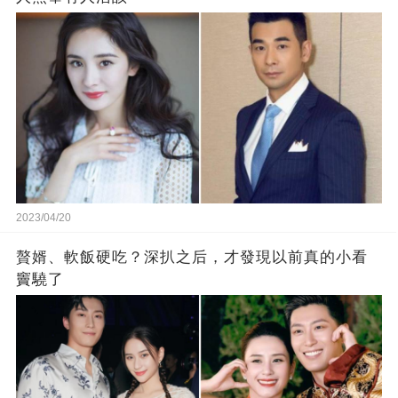
2023/04/20
贅婿、軟飯硬吃？深扒之后，才發現以前真的小看
竇驍了