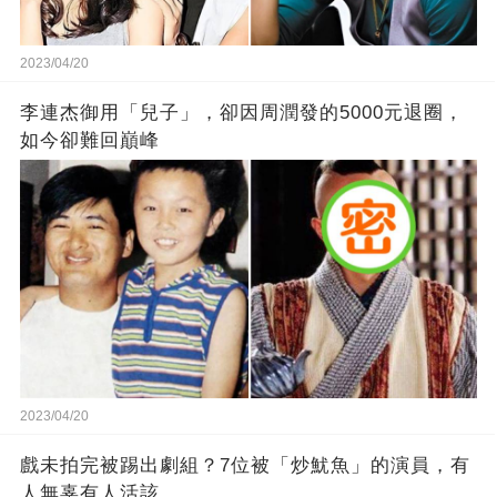
2023/04/20
李連杰御用「兒子」，卻因周潤發的5000元退圈，
如今卻難回巔峰
2023/04/20
戲未拍完被踢出劇組？7位被「炒魷魚」的演員，有
人無辜有人活該