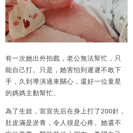
有一次她出外拍戲，老公無法幫忙，只
能自己打。只是，她害怕到遲遲不敢下
手，久到導演過來關心，還好一位童星
的媽媽主動幫忙。
為了生娃，宣宣先后在身上打了200針，
肚皮滿是淤青，令人很是心疼。她還不