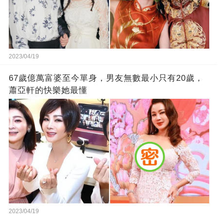
2023/04/19
67歲億萬富婆至今單身，男友無數最小只有20歲，
蕭亞軒的快樂她最懂
2023/04/19