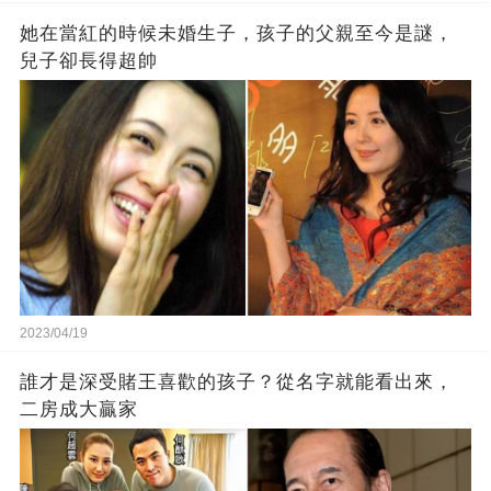
她在當紅的時候未婚生子，孩子的父親至今是謎，
兒子卻長得超帥
2023/04/19
誰才是深受賭王喜歡的孩子？從名字就能看出來，
二房成大贏家