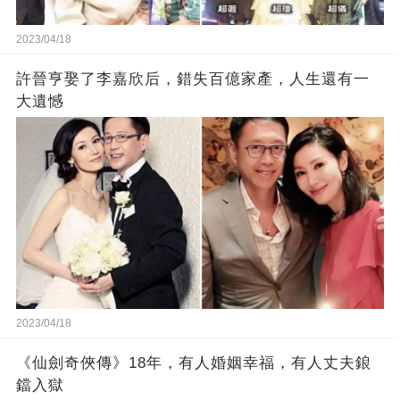
2023/04/18
許晉亨娶了李嘉欣后，錯失百億家產，人生還有一
大遺憾
2023/04/18
《仙劍奇俠傳》18年，有人婚姻幸福，有人丈夫鋃
鐺入獄