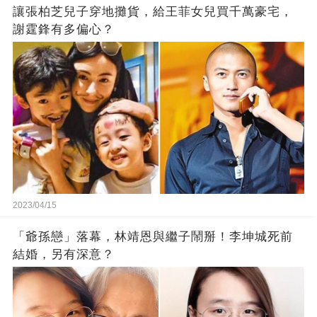
讓張柏芝兒子穿地攤貨，給王菲女兒買千萬豪宅，
謝霆鋒有多偏心？
2023/04/15
「爺孫戀」落幕，林靖恩與繼子鬧掰！李坤城死前
結婚，另有深意？