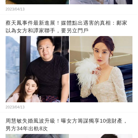
2023/04/13
蔡天鳳事件最新進展！媒體點出遇害的真相：鄺家
以為女方和譚家聯手，要另立門戶
2023/04/13
周慧敏失婚風波升級！曝女方籌謀獨享10億財產，
男方34年出軌8次