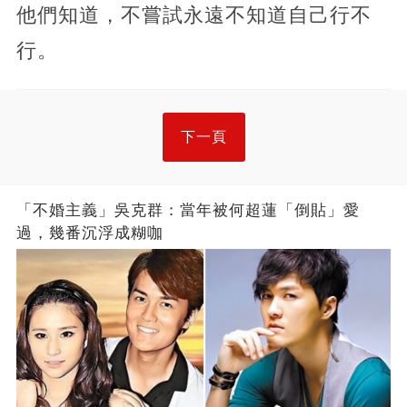
他們知道，不嘗試永遠不知道自己行不
行。
下一頁
「不婚主義」吳克群：當年被何超蓮「倒貼」愛
過，幾番沉浮成糊咖