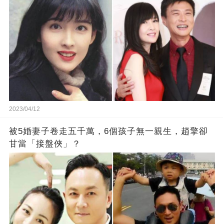
2023/04/12
被5婚妻子卷走五千萬，6個孩子無一親生，趙擎卻
甘當「接盤俠」？