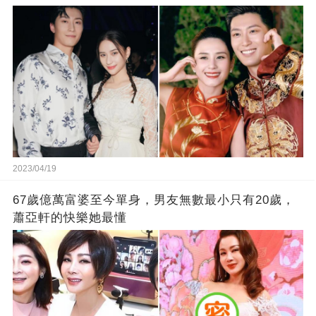
2023/04/19
67歲億萬富婆至今單身，男友無數最小只有20歲，
蕭亞軒的快樂她最懂