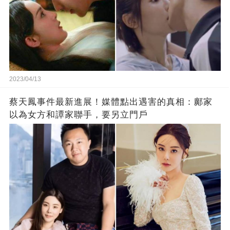
2023/04/13
蔡天鳳事件最新進展！媒體點出遇害的真相：鄺家
以為女方和譚家聯手，要另立門戶