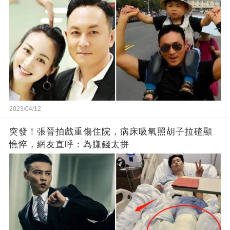
2023/04/12
突發！張晉拍戲重傷住院，病床吸氧照胡子拉碴顯
憔悴，網友直呼：為賺錢太拼