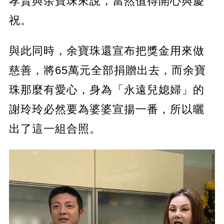
孝賢與余寶珠來說，當然值得開心與慶
祝。
與此同時，余寶珠還宣布把獎金用來做
慈善，將65萬元全部捐贈出去，而余寶
珠那麼有愛心，身為「永遠兒媳婦」的
謝玲玲必然要為婆婆宣揚一番，所以曬
出了這一組合照。