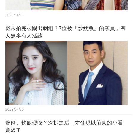
2023/04/20
戲未拍完被踢出劇組？7位被「炒魷魚」的演員，有
人無辜有人活該
2023/04/20
贅婿、軟飯硬吃？深扒之后，才發現以前真的小看
竇驍了