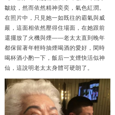
皺紋，然而依然精神奕奕，氣色紅潤。
在照片中，只見她一如既往的霸氣與威
嚴，這面相依然壓得住場面，在她跟前
還擺放了火機與煙——老太太直到晚年
都保留著年輕時抽煙喝酒的愛好，閑時
喝杯酒小酌一下，飯后一支煙快活似神
仙，這說明老太太身體可硬朗了。