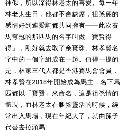
神似，所以深得林老太的喜愛。每一年
林老太生日，他都不會缺席，祖孫倆的
感情好到連愛駒都共同擁有——此次賽
馬奪冠的那匹馬的名字叫做「寶賢得
得」，剛好就去取了余寶珠、林孝賢名
字中的一個字組成在一起。值得一提的
是，林家三代人都是香港賽馬會會員，
林孝賢在2018年開始成為馬主，名下馬
匹都以「寶賢」來命名，這是祖孫情的
體現，而林老太在腿腳靈活的時候，經
常出入馬場，現在年紀大了，就由孫子
代替去拉頭馬。