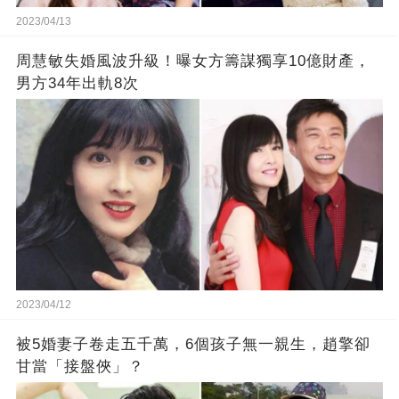
2023/04/13
周慧敏失婚風波升級！曝女方籌謀獨享10億財產，
男方34年出軌8次
2023/04/12
被5婚妻子卷走五千萬，6個孩子無一親生，趙擎卻
甘當「接盤俠」？