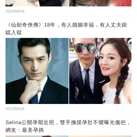
2023/04/18
《仙劍奇俠傳》18年，有人婚姻幸福，有人丈夫鋃
鐺入獄
2023/04/18
Selina公開孕期近照，雙手撫摸孕肚不懼曝光傷疤，
網友：最美孕媽