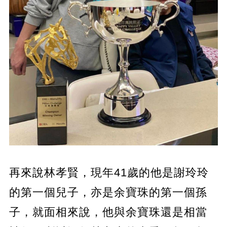
再來說林孝賢，現年41歲的他是謝玲玲
的第一個兒子，亦是余寶珠的第一個孫
子，就面相來說，他與余寶珠還是相當