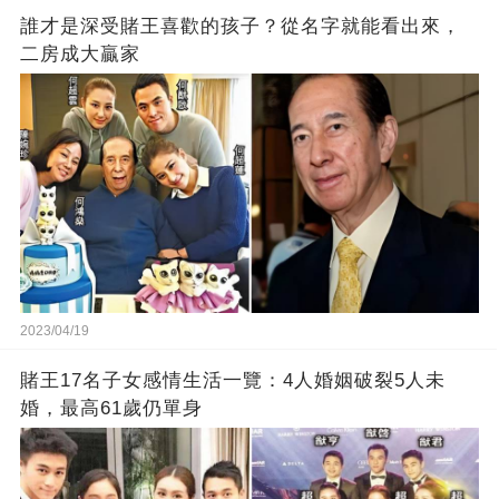
誰才是深受賭王喜歡的孩子？從名字就能看出來，
二房成大贏家
2023/04/19
賭王17名子女感情生活一覽：4人婚姻破裂5人未
婚，最高61歲仍單身