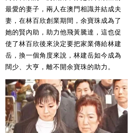
最愛的妻子，兩人在澳門相識并結成夫
妻，在林百欣創業期間，余寶珠成為了
她的賢內助，助力他飛黃騰達，這也促
使了林百欣後來決定要把家業傳給林建
岳，換一個角度來說，林建岳如今成為
闊少、大亨，離不開余寶珠的助力。