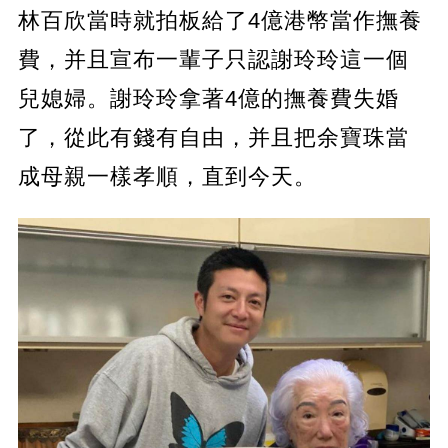
林百欣當時就拍板給了4億港幣當作撫養
費，并且宣布一輩子只認謝玲玲這一個
兒媳婦。謝玲玲拿著4億的撫養費失婚
了，從此有錢有自由，并且把余寶珠當
成母親一樣孝順，直到今天。