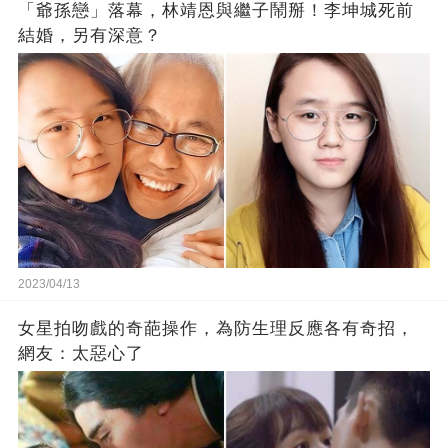
「爺孫戀」落幕，林靖恩與繼子鬧掰！李坤城死前
結婚，另有深意？
2023/04/13
女星拍吻戲的奇葩操作，為防生理反應各有奇招，
網友：太惡心了