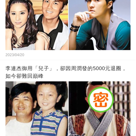
2023/04/20
李連杰御用「兒子」，卻因周潤發的5000元退圈，
如今卻難回巔峰