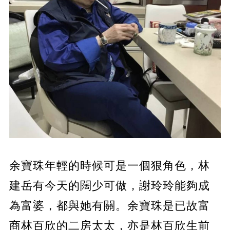
余寶珠年輕的時候可是一個狠角色，林
建岳有今天的闊少可做，謝玲玲能夠成
為富婆，都與她有關。余寶珠是已故富
商林百欣的二房太太，亦是林百欣生前