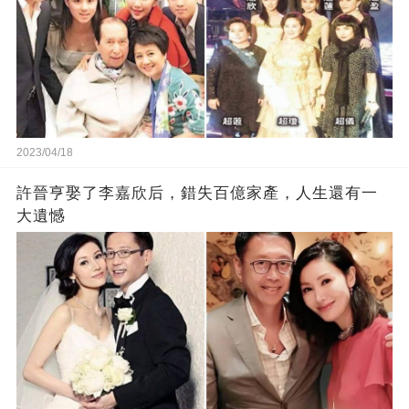
2023/04/18
許晉亨娶了李嘉欣后，錯失百億家產，人生還有一
大遺憾