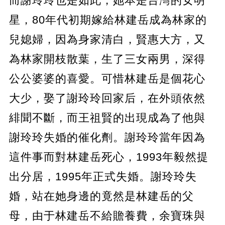
而謝玲玲也是如此，她本是台灣的女明
星，80年代初期嫁給林建岳成為林家的
兒媳婦，因為身家清白，賢惠大方，又
為林家開枝散葉，生了三女兩男，深得
公公婆婆的喜愛。可惜林建岳是個花心
大少，娶了謝玲玲回家后，在外頭依然
緋聞不斷，而王祖賢的出現成為了他與
謝玲玲失婚的催化劑。謝玲玲當年因為
這件事而對林建岳死心，1993年毅然提
出分居，1995年正式失婚。謝玲玲失
婚，站在她身邊的竟然是林建岳的父
母，由于林建岳不給贍養費，余寶珠與