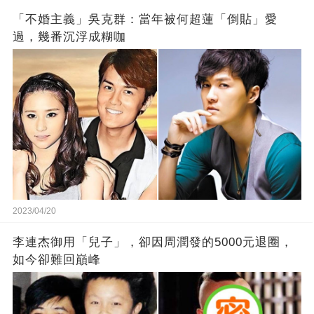
「不婚主義」吳克群：當年被何超蓮「倒貼」愛
過，幾番沉浮成糊咖
2023/04/20
李連杰御用「兒子」，卻因周潤發的5000元退圈，
如今卻難回巔峰