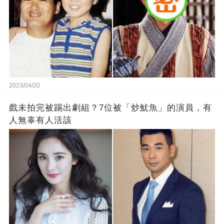
2023/04/20
戲未拍完被踢出劇組？7位被「炒魷魚」的演員，有
人無辜有人活該