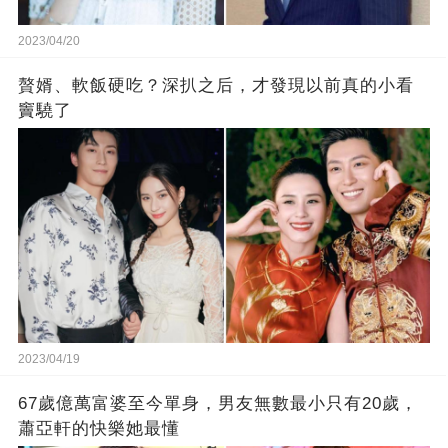
2023/04/20
贅婿、軟飯硬吃？深扒之后，才發現以前真的小看
竇驍了
2023/04/19
67歲億萬富婆至今單身，男友無數最小只有20歲，
蕭亞軒的快樂她最懂