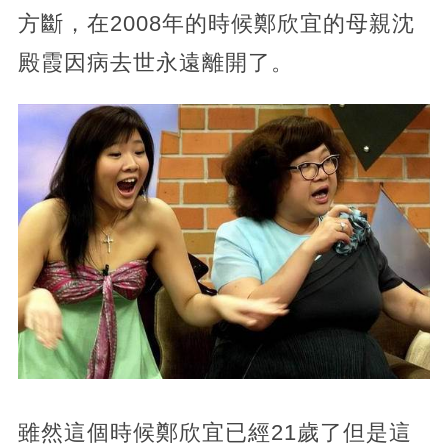
方斷，在2008年的時候鄭欣宜的母親沈
殿霞因病去世永遠離開了。
雖然這個時候鄭欣宜已經21歲了但是這