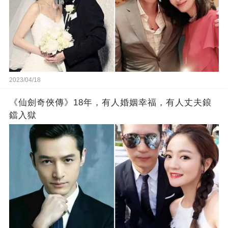
2023/04/18
《仙劍奇俠傳》18年，有人婚姻幸福，有人丈夫鋃
鐺入獄