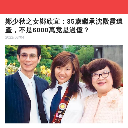
鄭少秋之女鄭欣宜：35歲繼承沈殿霞遺
產，不是6000萬竟是過億？
2022/08/04