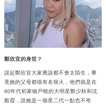
鄭欣宜的身世？
說起鄭欣宜大家應該都不會太陌生，畢
竟她的父母都很有名很火，他們就是在
80年代初家喻戶曉的大明星鄭少秋和沈
殿霞，說她是一個星二代一點也不夸