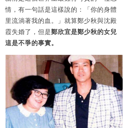
情，有一句話是這樣說的：「你的身體
里流淌著我的血。」就算鄭少秋與沈殿
霞失婚了，但是
鄭欣宜是鄭少秋的女兒
這是不爭的事實。