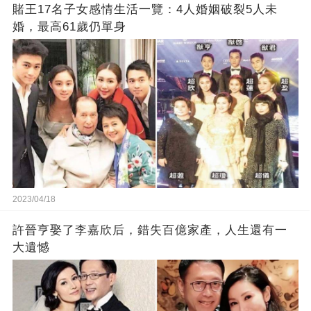
賭王17名子女感情生活一覽：4人婚姻破裂5人未
婚，最高61歲仍單身
2023/04/18
許晉亨娶了李嘉欣后，錯失百億家產，人生還有一
大遺憾