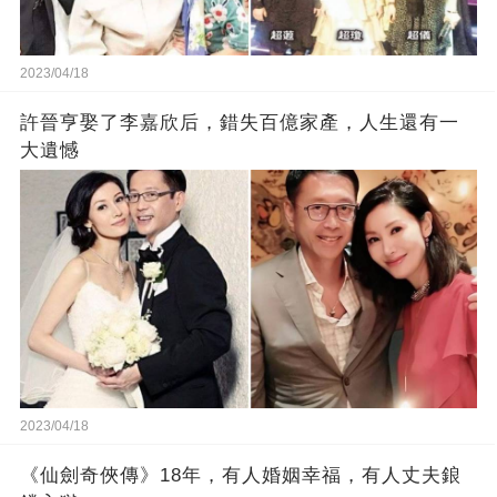
2023/04/18
許晉亨娶了李嘉欣后，錯失百億家產，人生還有一
大遺憾
2023/04/18
《仙劍奇俠傳》18年，有人婚姻幸福，有人丈夫鋃