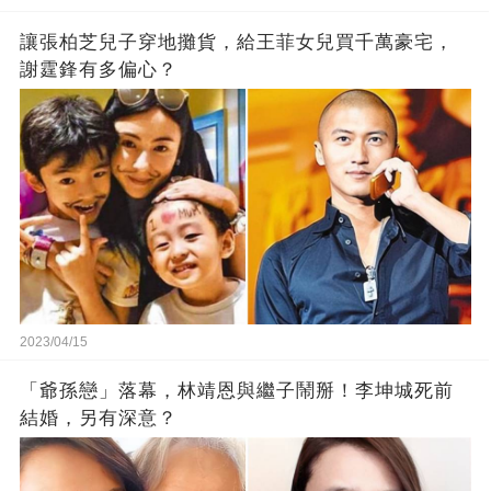
讓張柏芝兒子穿地攤貨，給王菲女兒買千萬豪宅，
謝霆鋒有多偏心？
2023/04/15
「爺孫戀」落幕，林靖恩與繼子鬧掰！李坤城死前
結婚，另有深意？