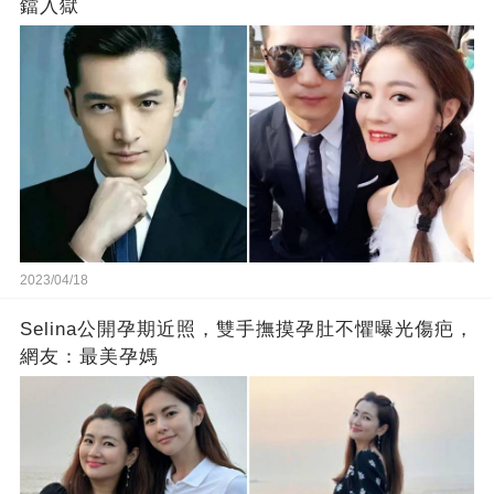
鐺入獄
2023/04/18
Selina公開孕期近照，雙手撫摸孕肚不懼曝光傷疤，
網友：最美孕媽