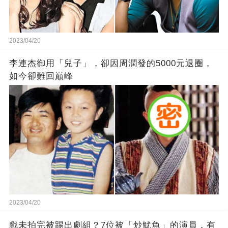
2023/04/20
李連杰御用「兒子」，卻因周潤發的5000元退圈，
如今卻難回巔峰
2023/04/20
戲未拍完被踢出劇組？7位被「炒魷魚」的演員，有