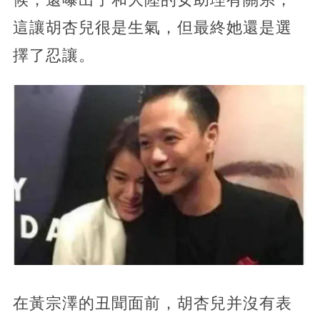
這讓胡杏兒很是生氣，但最終她還是選
擇了忍讓。
在黃宗澤的丑聞面前，胡杏兒并沒有表