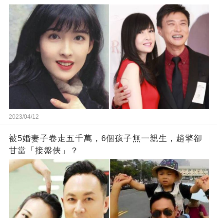
2023/04/12
被5婚妻子卷走五千萬，6個孩子無一親生，趙擎卻
甘當「接盤俠」？