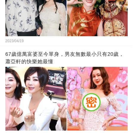
2023/04/19
67歲億萬富婆至今單身，男友無數最小只有20歲，
蕭亞軒的快樂她最懂