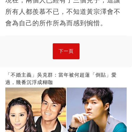
現在，兩個人已經有了三個兒子，這讓
所有人都羨慕不已，不知道黃宗澤會不
會為自己的所作所為而感到惋惜。
下一頁
「不婚主義」吳克群：當年被何超蓮「倒貼」愛
過，幾番沉浮成糊咖