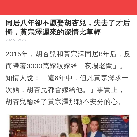
同居八年卻不愿娶胡杏兒，失去了才后
悔，黃宗澤遲來的深情比草輕
2022/12/23
2015年，胡杏兒和黃宗澤同居8年后，反
而帶著3000萬嫁妝嫁給「夜場老闆」。
知情人說：「這8年中，但凡黃宗澤求一
次婚，胡杏兒都會嫁給他。」事實上，
胡杏兒輸給了黃宗澤那顆不安分的心。