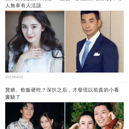
人無辜有人活該
2023/04/20
贅婿、軟飯硬吃？深扒之后，才發現以前真的小看
竇驍了