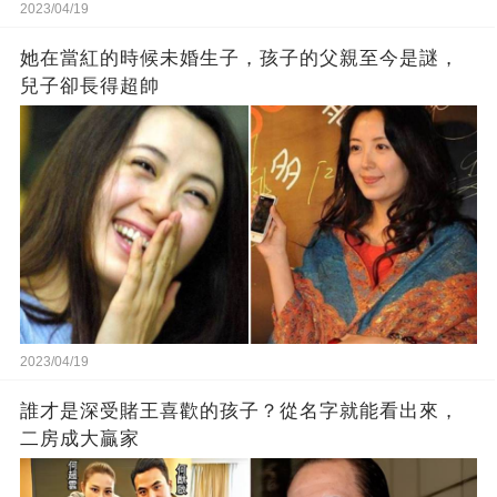
2023/04/19
她在當紅的時候未婚生子，孩子的父親至今是謎，
兒子卻長得超帥
2023/04/19
誰才是深受賭王喜歡的孩子？從名字就能看出來，
二房成大贏家