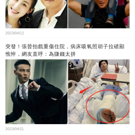
2023/04/12
突發！張晉拍戲重傷住院，病床吸氧照胡子拉碴顯
憔悴，網友直呼：為賺錢太拼
2023/04/11