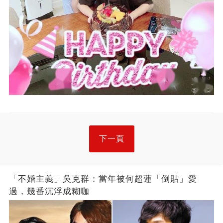
下一頁
「不婚主義」吳克群：當年被何超蓮「倒貼」愛
過，幾番沉浮成糊咖