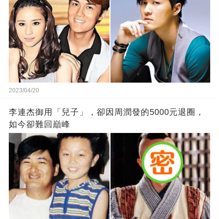
2023/04/20
李連杰御用「兒子」，卻因周潤發的5000元退圈，
如今卻難回巔峰