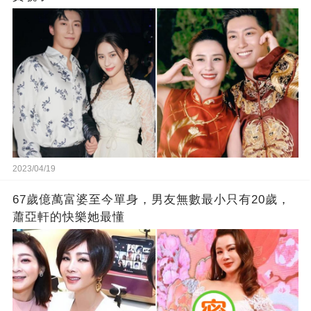
2023/04/19
67歲億萬富婆至今單身，男友無數最小只有20歲，
蕭亞軒的快樂她最懂