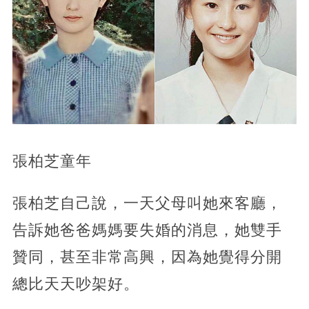
張柏芝童年
張柏芝自己說，一天父母叫她來客廳，
告訴她爸爸媽媽要失婚的消息，她雙手
贊同，甚至非常高興，因為她覺得分開
總比天天吵架好。