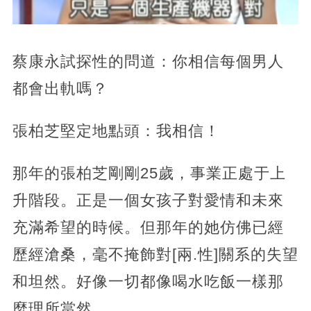
蔡康永試探性的問道：你相信每個男人
都會出軌嗎？
張柏芝堅定地點頭：我相信！
那年的張柏芝剛剛25歲，事業正處于上
升階段。正是一個女孩子對愛情和未來
充滿希望的時候。但那年的她仿佛已經
歷經滄桑，毫不掩飾對[兩.性]關系的失望
和坦然。好像一切都像喝水吃飯一樣那
麼理所當然。