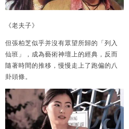
《老夫子》
但張柏芝似乎并沒有眾望所歸的「列入
仙班」，成為藝術神壇上的經典，反而
隨著時間的推移，慢慢走上了跑偏的八
卦頭條。