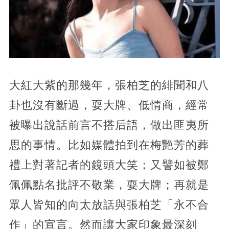
大紅大紫的那幾年，張柏芝的緋聞和八
卦也沒有斷過，耍大牌、低情商，經常
被曝出說話前言不搭后語，做出匪夷所
思的事情。比如媒體拍到在梅艷芳的葬
禮上對著記者的鏡頭大笑；又譬如被鄭
佩佩點名批評不敬業，耍大牌；再就是
眾人皆知的向太放話與張柏芝「永不合
作」的宣言。然而讓大家印象最深刻