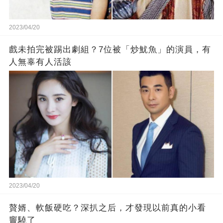
2023/04/20
戲未拍完被踢出劇組？7位被「炒魷魚」的演員，有
人無辜有人活該
2023/04/20
贅婿、軟飯硬吃？深扒之后，才發現以前真的小看
竇驍了