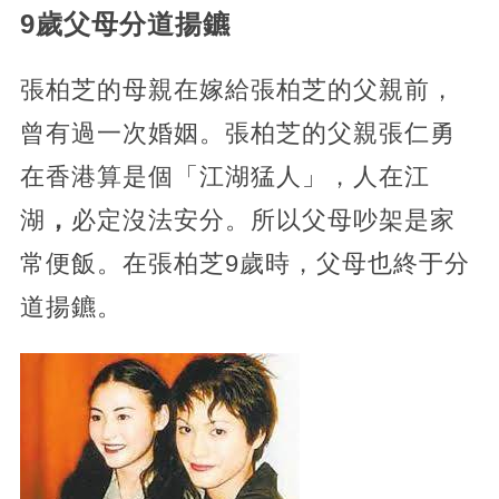
9歲父母分道揚鑣
張柏芝的母親在嫁給張柏芝的父親前，
曾有過一次婚姻。張柏芝的父親張仁勇
在香港算是個「江湖猛人」，人在江
湖
，
必定沒法安分。所以父母吵架是家
常便飯。在張柏芝9歲時，父母也終于分
道揚鑣。