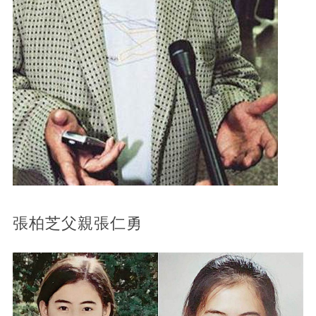
張柏芝父親張仁勇