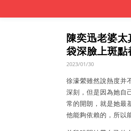
陳奕迅老婆太
袋深臉上斑點
2023/01/30
徐濠縈雖然說熱度并
深刻，但是因為她自
常的開朗，就是她最
他能夠依賴的，所以