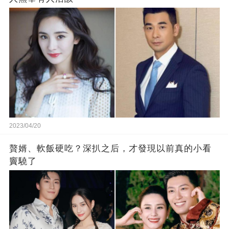
2023/04/20
贅婿、軟飯硬吃？深扒之后，才發現以前真的小看
竇驍了