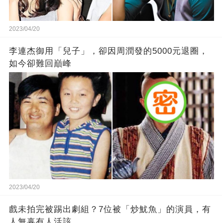
2023/04/20
李連杰御用「兒子」，卻因周潤發的5000元退圈，
如今卻難回巔峰
2023/04/20
戲未拍完被踢出劇組？7位被「炒魷魚」的演員，有
人無辜有人活該