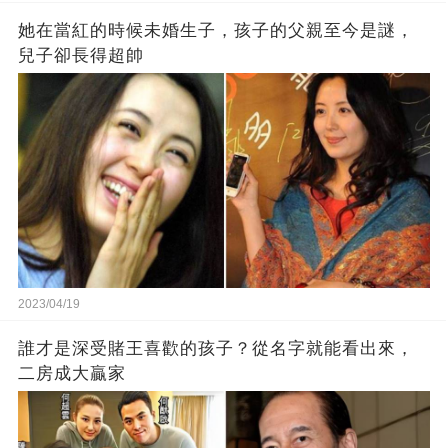
她在當紅的時候未婚生子，孩子的父親至今是謎，
兒子卻長得超帥
2023/04/19
誰才是深受賭王喜歡的孩子？從名字就能看出來，
二房成大贏家