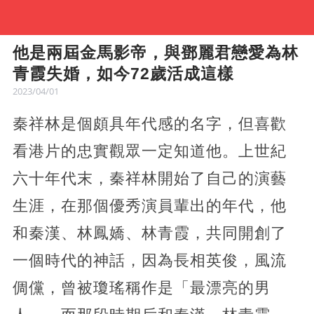
他是兩屆金馬影帝，與鄧麗君戀愛為林
青霞失婚，如今72歲活成這樣
2023/04/01
秦祥林是個頗具年代感的名字，但喜歡
看港片的忠實觀眾一定知道他。上世紀
六十年代末，秦祥林開始了自己的演藝
生涯，在那個優秀演員輩出的年代，他
和秦漢、林鳳嬌、林青霞，共同開創了
一個時代的神話，因為長相英俊，風流
倜儻，曾被瓊瑤稱作是「最漂亮的男