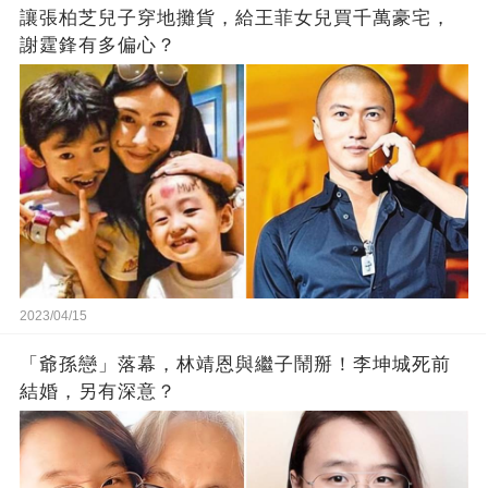
讓張柏芝兒子穿地攤貨，給王菲女兒買千萬豪宅，
謝霆鋒有多偏心？
2023/04/15
「爺孫戀」落幕，林靖恩與繼子鬧掰！李坤城死前
結婚，另有深意？