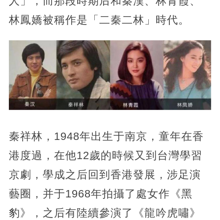
人」，而那段時期后和秦漢、林青霞、
林鳳嬌被稱作是「二秦二林」時代。
秦祥林，1948年出生于南京，童年在香
港度過，在他12歲的時候又到台灣學習
京劇，學成之后回到香港發展，涉足演
藝圈，并于1968年拍攝了處女作《黑
豹》，之后有陸續參演了《龍吟虎嘯》