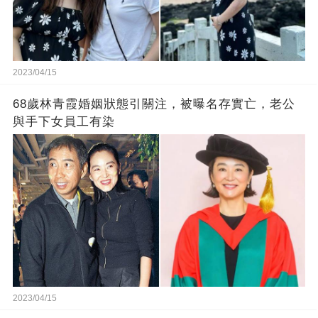
2023/04/15
68歲林青霞婚姻狀態引關注，被曝名存實亡，老公
與手下女員工有染
2023/04/15