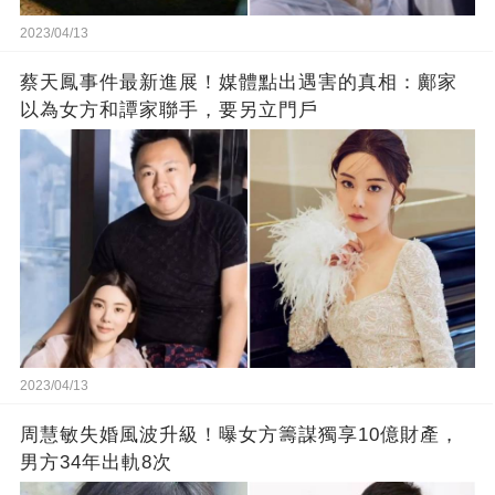
2023/04/13
蔡天鳳事件最新進展！媒體點出遇害的真相：鄺家
以為女方和譚家聯手，要另立門戶
2023/04/13
周慧敏失婚風波升級！曝女方籌謀獨享10億財產，
男方34年出軌8次