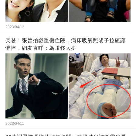
2023/04/12
突發！張晉拍戲重傷住院，病床吸氧照胡子拉碴顯
憔悴，網友直呼：為賺錢太拼
2023/04/11