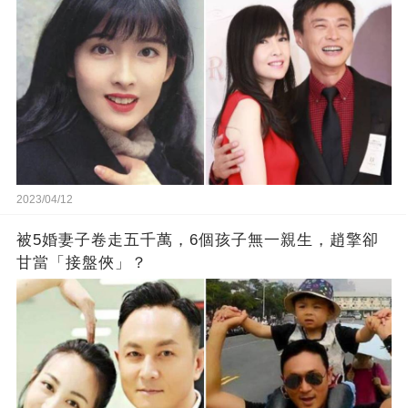
2023/04/12
被5婚妻子卷走五千萬，6個孩子無一親生，趙擎卻
甘當「接盤俠」？