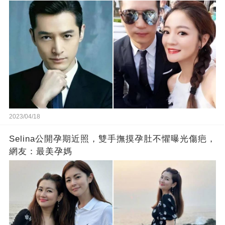
2023/04/18
Selina公開孕期近照，雙手撫摸孕肚不懼曝光傷疤，
網友：最美孕媽