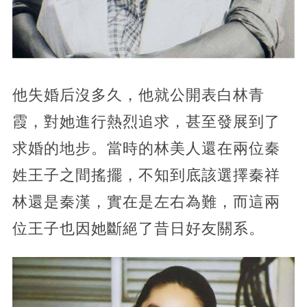
他失婚后沒多久，他就公開表白林青
霞，對她進行熱烈追求，甚至發展到了
求婚的地步。當時的林美人還在兩位秦
姓王子之間搖擺，不知到底該選擇秦祥
林還是秦漢，實在是左右為難，而這兩
位王子也因她斷絕了昔日好友關系。