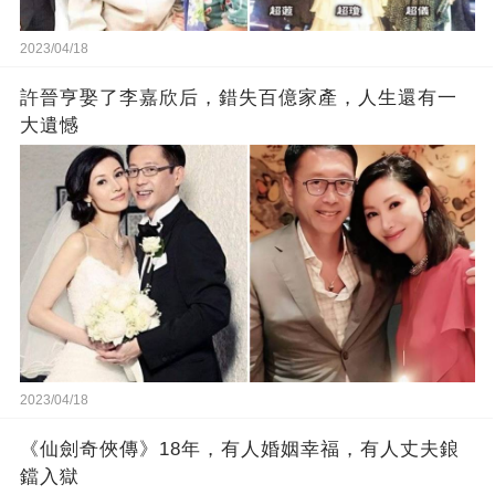
2023/04/18
許晉亨娶了李嘉欣后，錯失百億家產，人生還有一
大遺憾
2023/04/18
《仙劍奇俠傳》18年，有人婚姻幸福，有人丈夫鋃
鐺入獄