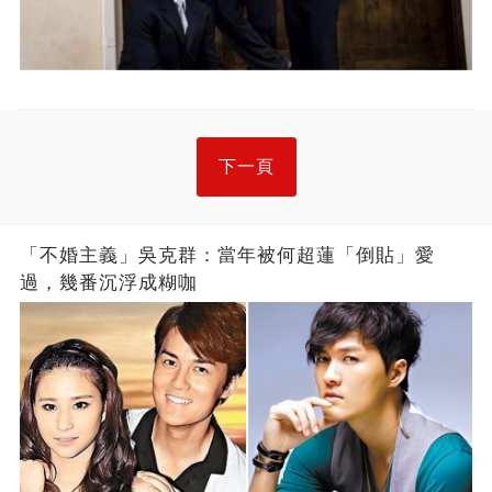
下一頁
「不婚主義」吳克群：當年被何超蓮「倒貼」愛
過，幾番沉浮成糊咖