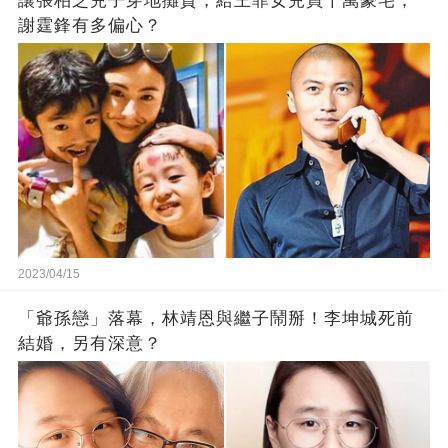
讓張柏芝兒子穿地攤貨，給王菲女兒買千萬豪宅，
謝霆鋒有多偏心？
2023/04/15
「爺孫戀」落幕，林靖恩與繼子鬧掰！李坤城死前
結婚，另有深意？