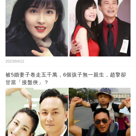
2023/04/12
被5婚妻子卷走五千萬，6個孩子無一親生，趙擎卻
甘當「接盤俠」？