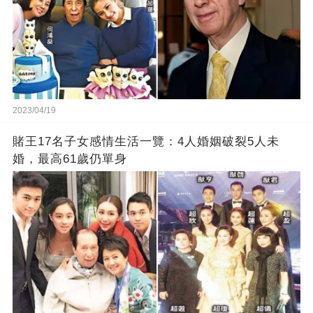
2023/04/19
賭王17名子女感情生活一覽：4人婚姻破裂5人未
婚，最高61歲仍單身