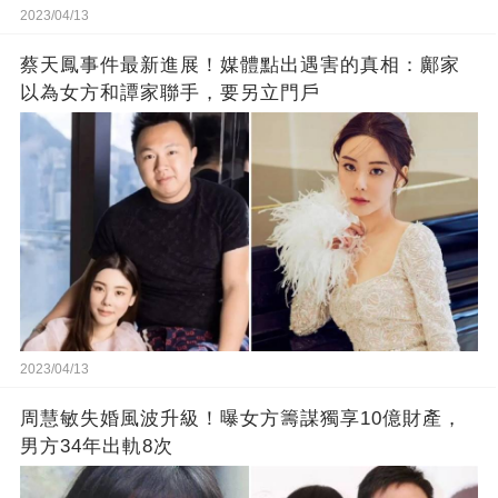
2023/04/13
蔡天鳳事件最新進展！媒體點出遇害的真相：鄺家
以為女方和譚家聯手，要另立門戶
2023/04/13
周慧敏失婚風波升級！曝女方籌謀獨享10億財產，
男方34年出軌8次