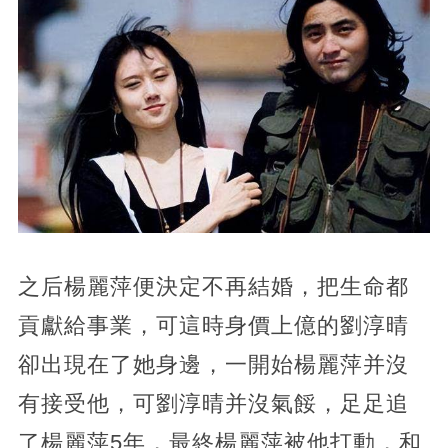
之后楊麗萍便決定不再結婚，把生命都
貢獻給事業，可這時身價上億的劉淳晴
卻出現在了她身邊，一開始楊麗萍并沒
有接受他，可劉淳晴并沒氣餒，足足追
了楊麗萍5年，最終楊麗萍被他打動，和