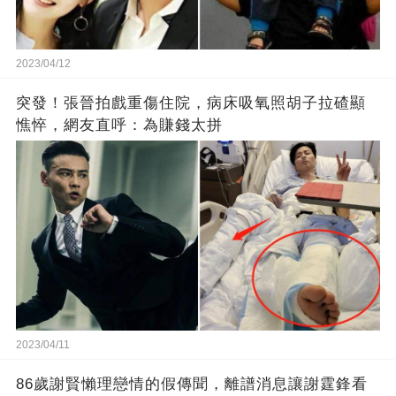
2023/04/12
突發！張晉拍戲重傷住院，病床吸氧照胡子拉碴顯
憔悴，網友直呼：為賺錢太拼
2023/04/11
86歲謝賢懶理戀情的假傳聞，離譜消息讓謝霆鋒看