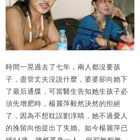
時間一晃過去了七年，兩人都沒要孩
子，盡管丈夫沒說什麼，婆婆卻向她下
了最后通牒，可當醫生告知她生孩子必
須先增肥時，楊麗萍毅然決然的拒絕
了，因為不想耽誤劉淳晴，她不過愛人
的挽留向他提出了失婚。如今楊麗萍已