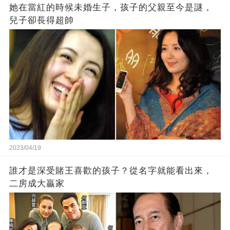
她在當紅的時候未婚生子，孩子的父親至今是謎，
兒子卻長得超帥
2023/04/19
誰才是深受賭王喜歡的孩子？從名字就能看出來，
二房成大贏家