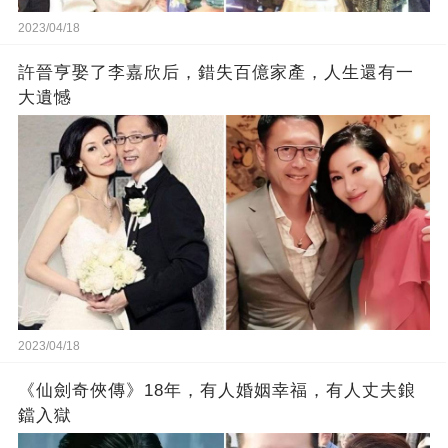
2023/04/18
許晉亨娶了李嘉欣后，錯失百億家產，人生還有一
大遺憾
2023/04/18
《仙劍奇俠傳》18年，有人婚姻幸福，有人丈夫鋃
鐺入獄