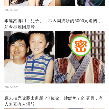
2023/04/20
李連杰御用「兒子」，卻因周潤發的5000元退圈，
如今卻難回巔峰
2023/04/20
戲未拍完被踢出劇組？7位被「炒魷魚」的演員，有
人無辜有人活該