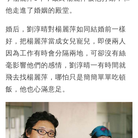
他走進了婚姻的殿堂。
婚后，劉淳晴對楊麗萍如同結婚前一樣
好，把楊麗萍當成女兒寵兒，即便兩人
因為工作有時會分隔兩地，可卻沒有絲
毫影響他們的感情，劉淳晴一有時間就
飛去找楊麗萍，哪怕只是簡簡單單吃頓
飯，他也心滿意足。