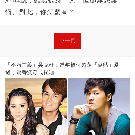
經64歲，雖然孤身一人，但卻無怨無
悔。對此，你怎麼看？
下一頁
「不婚主義」吳克群：當年被何超蓮「倒貼」愛
過，幾番沉浮成糊咖