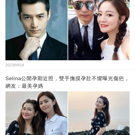
2023/04/18
Selina公開孕期近照，雙手撫摸孕肚不懼曝光傷疤，
網友：最美孕媽