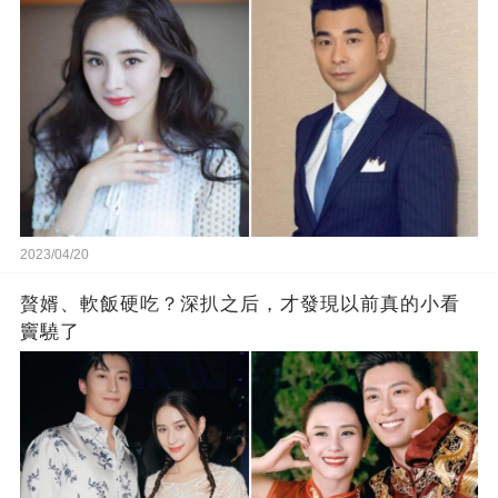
2023/04/20
贅婿、軟飯硬吃？深扒之后，才發現以前真的小看
竇驍了