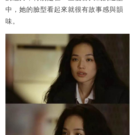
中，她的臉型看起來就很有故事感與韻
味。