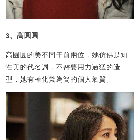
3、高圓圓
高圓圓的美不同于前兩位，她仿佛是知
性美的代名詞，不需要用力過猛的造
型，她有種化繁為簡的個人氣質。