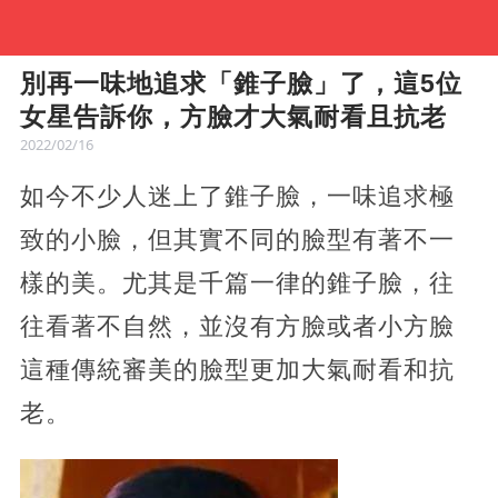
別再一味地追求「錐子臉」了，這5位
女星告訴你，方臉才大氣耐看且抗老
2022/02/16
如今不少人迷上了錐子臉，一味追求極
致的小臉，但其實不同的臉型有著不一
樣的美。尤其是千篇一律的錐子臉，往
往看著不自然，並沒有方臉或者小方臉
這種傳統審美的臉型更加大氣耐看和抗
老。