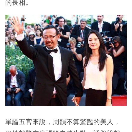
的長相。
單論五官來說，周韻不算驚豔的美人，