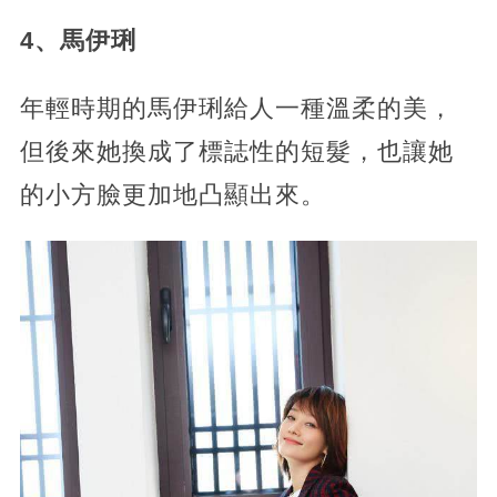
4、馬伊琍
年輕時期的馬伊琍給人一種溫柔的美，
但後來她換成了標誌性的短髮，也讓她
的小方臉更加地凸顯出來。