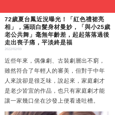
72歲夏台鳳近況曝光！「紅色禮裙亮
相」，滿頭白髮身材曼妙，「與小25歲
老公共舞」毫無年齡差，起起落落過後
走出喪子痛，平淡終是福
2022/02/03
近些年來，偶像劇、古裝劇層出不窮，
雖然符合了年輕人的審美，但對于中年
人來說卻是很乏味，說起來，家庭劇才
是老少皆宜的作品，也只有家庭劇才能
讓一家幾口坐在沙發上便看邊吐槽。