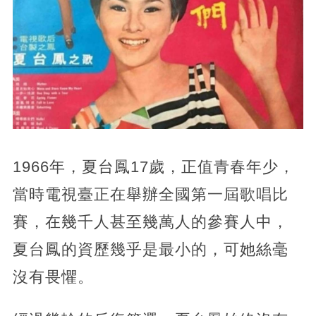
1966年，夏台鳳17歲，正值青春年少，
當時電視臺正在舉辦全國第一屆歌唱比
賽，在幾千人甚至幾萬人的參賽人中，
夏台鳳的資歷幾乎是最小的，可她絲毫
沒有畏懼。