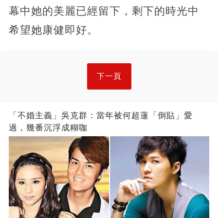
幕中她的美麗已經留下，剩下的時光中
希望她康健即好。
下一頁
「不婚主義」吳克群：當年被何超蓮「倒貼」愛
過，幾番沉浮成糊咖