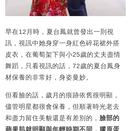
早在12月時，夏台鳳就曾發出一則視
訊，視訊中她身穿一身紅色碎花裙外搭
皮衣，在葡萄架下與小25歲的丈夫盡情
舞蹈，只看視訊的話，72歲的夏台鳳身
材保養的非常好，身姿曼妙。
但看臉的話，歲月的痕跡依舊很明顯，
儘管明星都很會保養，但順著時光老去
和盡力留住美貌還是有差別的，
臉部的
蘋果肌就明顯與年輕時期不同，膠原蛋