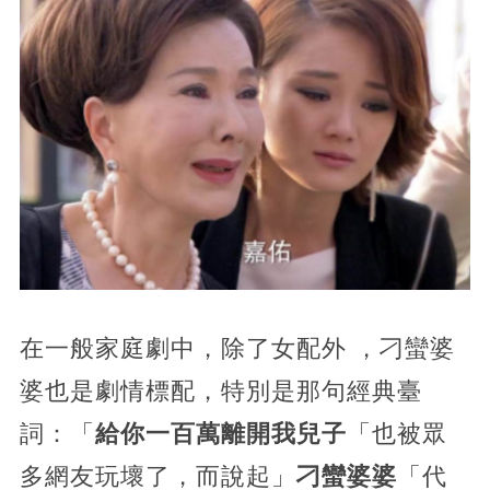
在一般家庭劇中，除了女配外 ，刁蠻婆
婆也是劇情標配，特別是那句經典臺
詞：「
給你一百萬離開我兒子
「也被眾
多網友玩壞了，而說起」
刁蠻婆婆
「代