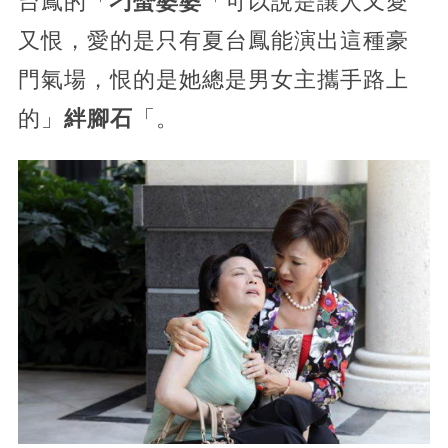
台鳳的「
刁蠻婆婆
「可以說是讓人又愛
又恨，愛的是只有夏台鳳能演出這種豪
門氣場，恨的是她總是男女主攜手路上
的」
絆腳石
「。