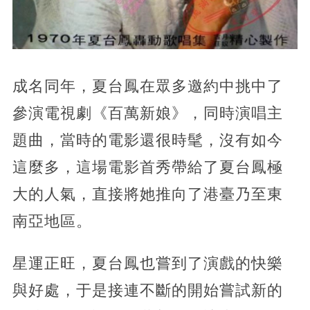
成名同年，夏台鳳在眾多邀約中挑中了
參演電視劇《百萬新娘》，同時演唱主
題曲，當時的電影還很時髦，沒有如今
這麼多，這場電影首秀帶給了夏台鳳極
大的人氣，直接將她推向了港臺乃至東
南亞地區。
星運正旺，夏台鳳也嘗到了演戲的快樂
與好處，于是接連不斷的開始嘗試新的