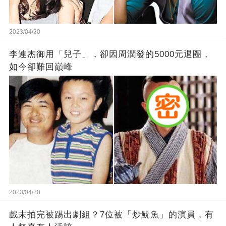
2023/04/20
李連杰御用「兒子」，卻因周潤發的5000元退圈，
如今卻難回巔峰
2023/04/20
戲未拍完被踢出劇組？7位被「炒魷魚」的演員，有