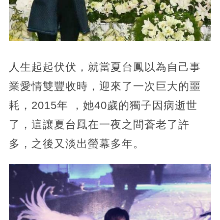
人生起起伏伏，就當夏台鳳以為自己事
業愛情雙豐收時，迎來了一次巨大的噩
耗，2015年 ，她40歲的獨子因病逝世
了，這讓夏台鳳在一夜之間蒼老了許
多，之後又淡出螢幕多年。