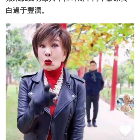
白過于豐潤。