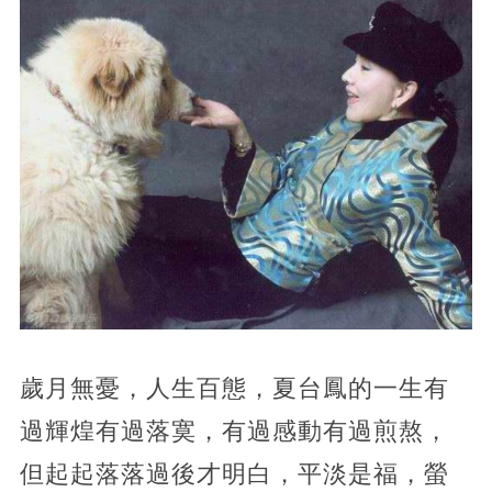
歲月無憂，人生百態，夏台鳳的一生有
過輝煌有過落寞，有過感動有過煎熬，
但起起落落過後才明白，平淡是福，螢