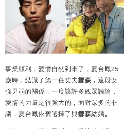
事業順利，愛情自然到來了，夏台鳳25
歲時，結識了第一任丈夫
鄒森，
這段女
強男弱的關係，一度讓許多觀眾議論，
愛情的力量是很強大的，面對眾多的非
議，夏台鳳依舊選擇了與
鄒森
結婚
。