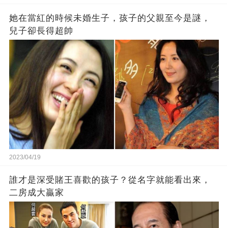
她在當紅的時候未婚生子，孩子的父親至今是謎，
兒子卻長得超帥
2023/04/19
誰才是深受賭王喜歡的孩子？從名字就能看出來，
二房成大贏家