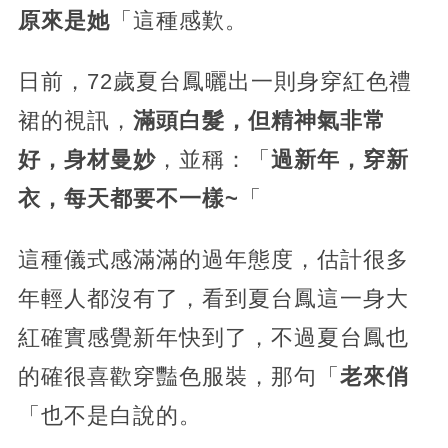
原來是她
「這種感歎。
日前，72歲夏台鳳曬出一則身穿紅色禮
裙的視訊，
滿頭白髮，但精神氣非常
好，身材曼妙
，並稱：「
過新年，穿新
衣，每天都要不一樣~
「
這種儀式感滿滿的過年態度，估計很多
年輕人都沒有了，看到夏台鳳這一身大
紅確實感覺新年快到了，不過夏台鳳也
的確很喜歡穿豔色服裝，那句「
老來俏
「也不是白說的。