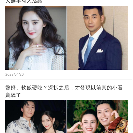
人無辜有人活該
2023/04/20
贅婿、軟飯硬吃？深扒之后，才發現以前真的小看
竇驍了