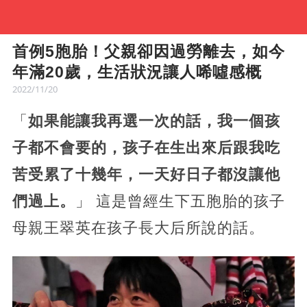
首例5胞胎！父親卻因過勞離去，如今
年滿20歲，生活狀況讓人唏噓感概
2022/11/20
「
如果能讓我再選一次的話，我一個孩
子都不會要的，孩子在生出來后跟我吃
苦受累了十幾年，一天好日子都沒讓他
們過上。
」 這是曾經生下五胞胎的孩子
母親王翠英在孩子長大后所說的話。