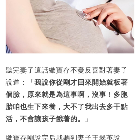
聽完妻子這話繳寶存不憂反喜對著妻子
說道：「
我說你從剛才回來開始就板著
個臉，原來就是為這事啊，沒事！多胞
胎咱也生下來養，大不了我出去多干點
活，不會讓孩子餓著的。
」
繳寶存剛說完后就聽到妻子王翠英說