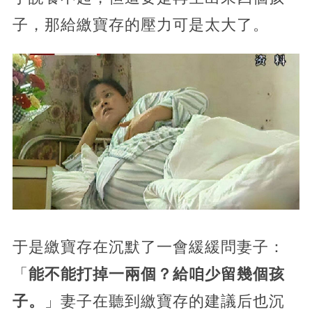
子，那給繳寶存的壓力可是太大了。
于是繳寶存在沉默了一會緩緩問妻子：
「
能不能打掉一兩個？給咱少留幾個孩
子。
」妻子在聽到繳寶存的建議后也沉