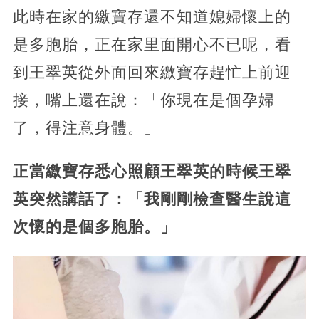
此時在家的繳寶存還不知道媳婦懷上的
是多胞胎，正在家里面開心不已呢，看
到王翠英從外面回來繳寶存趕忙上前迎
接，嘴上還在說：「你現在是個孕婦
了，得注意身體。」
正當繳寶存悉心照顧王翠英的時候王翠
英突然講話了：「我剛剛檢查醫生說這
次懷的是個多胞胎。」