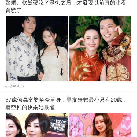
贅婿、軟飯硬吃？深扒之后，才發現以前真的小看
竇驍了
2023/04/19
67歲億萬富婆至今單身，男友無數最小只有20歲，
蕭亞軒的快樂她最懂