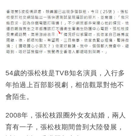
54歲的張松枝是TVB知名演員，入行多
年拍過上百部影視劇，相信觀眾對他不
會陌生。
2008年，張松枝跟圈外女友結婚，兩人
育有一子，張松枝期間曾到大陸發展，