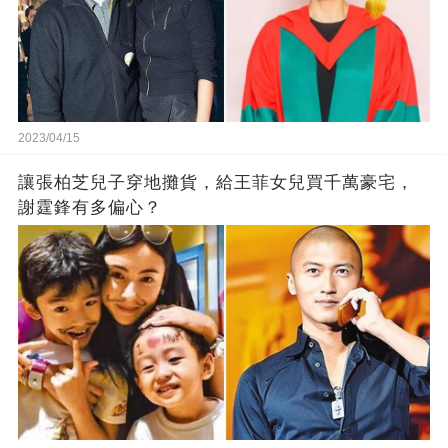
2023/04/15
讓張柏芝兒子穿地攤貨，給王菲女兒買千萬豪宅，
謝霆鋒有多偏心？