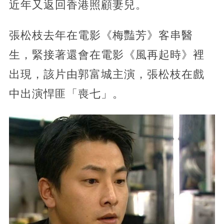
近年又返回香港照顧妻兒。
張松枝去年在電影《梅豔芳》客串醫
生，緊接著還會在電影《風再起時》裡
出現，該片由郭富城主演，張松枝在戲
中出演悍匪「喪七」。