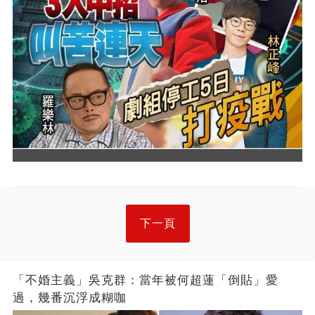
下一頁
「不婚主義」吳克群：當年被何超蓮「倒貼」愛
過，幾番沉浮成糊咖