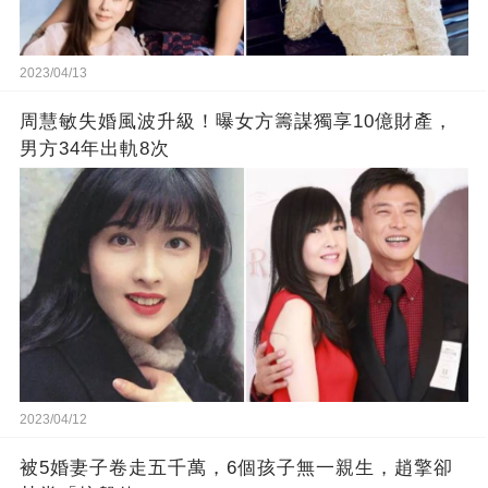
2023/04/13
周慧敏失婚風波升級！曝女方籌謀獨享10億財產，
男方34年出軌8次
2023/04/12
被5婚妻子卷走五千萬，6個孩子無一親生，趙擎卻