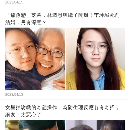
2023/04/15
「爺孫戀」落幕，林靖恩與繼子鬧掰！李坤城死前
結婚，另有深意？
2023/04/13
女星拍吻戲的奇葩操作，為防生理反應各有奇招，
網友：太惡心了