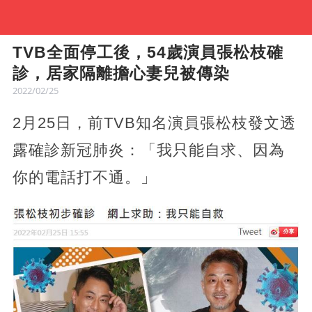
TVB全面停工後，54歲演員張松枝確
診，居家隔離擔心妻兒被傳染
2022/02/25
2月25日，前TVB知名演員張松枝發文透
露確診新冠肺炎：「我只能自求、因為
你的電話打不通。」