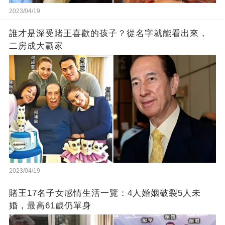
2023/04/19
誰才是深受賭王喜歡的孩子？從名字就能看出來，
二房成大贏家
2023/04/19
賭王17名子女感情生活一覽：4人婚姻破裂5人未
婚，最高61歲仍單身