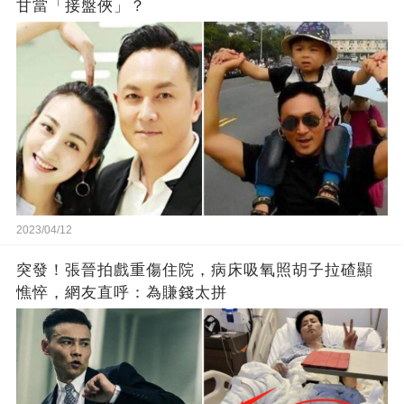
甘當「接盤俠」？
2023/04/12
突發！張晉拍戲重傷住院，病床吸氧照胡子拉碴顯
憔悴，網友直呼：為賺錢太拼