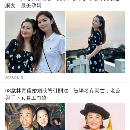
網友：最美孕媽
2023/04/15
68歲林青霞婚姻狀態引關注，被曝名存實亡，老公
與手下女員工有染