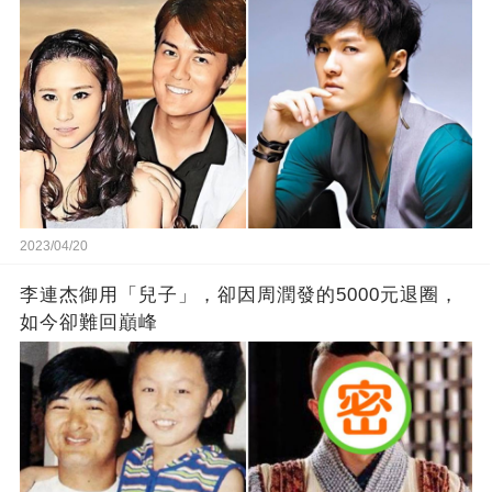
2023/04/20
李連杰御用「兒子」，卻因周潤發的5000元退圈，
如今卻難回巔峰