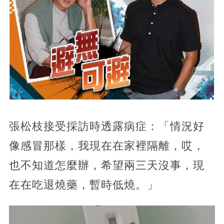
張松枝接受採訪時透露病症：「情況好
像感冒那樣，我現在在家裡隔離，哎，
也不知道怎麼辦，希望兩三天沒事，現
在在吃退燒藥，暫時低燒。」