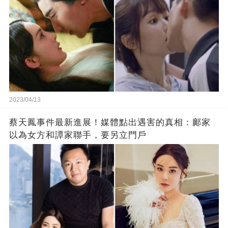
2023/04/13
蔡天鳳事件最新進展！媒體點出遇害的真相：鄺家
以為女方和譚家聯手，要另立門戶