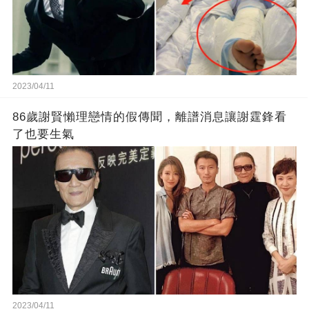
2023/04/11
86歲謝賢懶理戀情的假傳聞，離譜消息讓謝霆鋒看
了也要生氣
2023/04/11