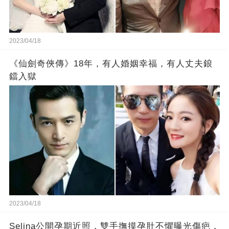
2023/04/18
《仙劍奇俠傳》18年，有人婚姻幸福，有人丈夫鋃
鐺入獄
2023/04/18
Selina公開孕期近照，雙手撫摸孕肚不懼曝光傷疤，