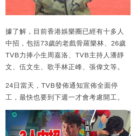
據了解，目前香港娛樂圈已經有十多人
中招，包括73歲的老戲骨羅樂林、26歲
TVB力捧小生周嘉洛、TVB主持人潘靜
文、伍文生、歌手林正峰、張偉文等。
24日當天，TVB發佈通知宣佈全面停
工，最快也要到下週一才會考慮開工。