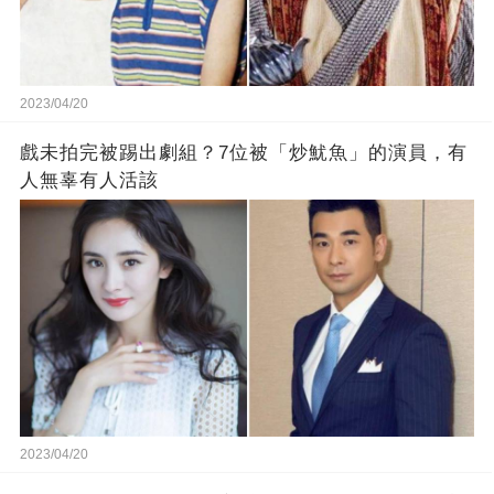
2023/04/20
戲未拍完被踢出劇組？7位被「炒魷魚」的演員，有
人無辜有人活該
2023/04/20