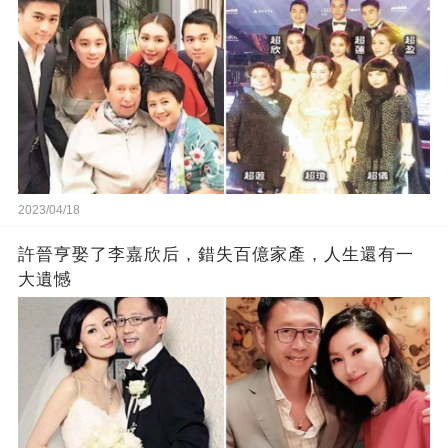
2023/04/18
許晉亨娶了李嘉欣后，錯失百億家產，人生還有一
大遺憾