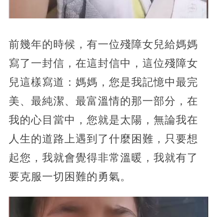
前幾年的時候，有一位殘障女兒給媽媽
寫了一封信，在這封信中，這位殘障女
兒這樣寫道：媽媽，您是我記憶中最完
美、最純潔、最富溫情的那一部分，在
我的心目當中，您就是太陽，無論我在
人生的道路上遇到了什麼困難，只要想
起您，我就會覺得非常溫暖，我就有了
要克服一切困難的勇氣。