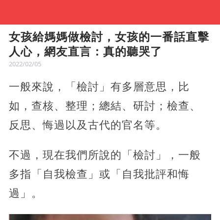
女孩給媽媽做檢討，女孩的一番話直擊
人心，網友直言：真的聽哭了
2022/02/05
一般來說，「檢討」有多層意思，比
如，查核、整理；總結、研討；檢查、
反思、悔過以及古代的官名等。
不過，現在我們所說的「檢討」，一般
多指「自我檢查」或「自我批評和悔
過」。