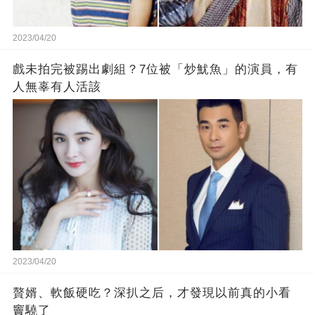
2023/04/20
戲未拍完被踢出劇組？7位被「炒魷魚」的演員，有
人無辜有人活該
2023/04/20
贅婿、軟飯硬吃？深扒之后，才發現以前真的小看
竇驍了