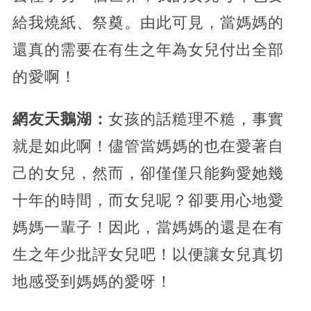
給我燒紙、祭奠。由此可見，當媽媽的
還真的需要在有生之年為女兒付出全部
的愛啊！
網友天鵝湖：
女孩的話糙理不糙，事實
就是如此啊！儘管當媽媽的也在愛著自
己的女兒，然而，卻僅僅只能夠愛她幾
十年的時間，而女兒呢？卻要用心地愛
媽媽一輩子！因此，當媽媽的還是在有
生之年少批評女兒吧！以便讓女兒真切
地感受到媽媽的愛呀！