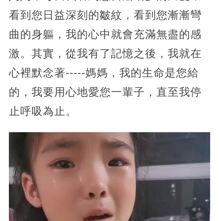
看到您日益深刻的皺紋，看到您漸漸彎
曲的身軀，我的心中就會充滿無盡的感
激。其實，從我有了記憶之後，我就在
心裡默念著-----媽媽，我的生命是您給
的，我要用心地愛您一輩子，直至我停
止呼吸為止。