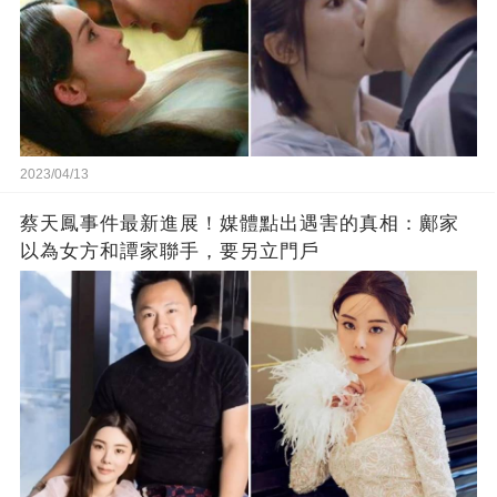
2023/04/13
蔡天鳳事件最新進展！媒體點出遇害的真相：鄺家
以為女方和譚家聯手，要另立門戶