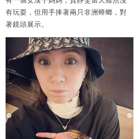
有一個女漢子媽媽，賈靜雯當天雖然沒
有玩耍，但用手捧著兩只非洲蟑螂，對
著鏡頭展示。