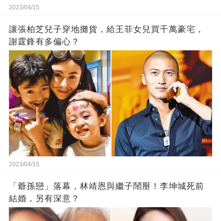
2023/04/15
讓張柏芝兒子穿地攤貨，給王菲女兒買千萬豪宅，
謝霆鋒有多偏心？
2023/04/15
「爺孫戀」落幕，林靖恩與繼子鬧掰！李坤城死前
結婚，另有深意？