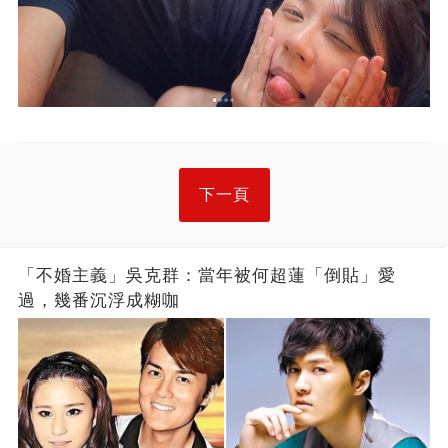
下一頁
「不婚主義」吳克群：當年被何超蓮「倒貼」愛
過，幾番沉浮成糊咖