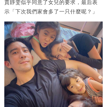
賈靜雯似乎同意了女兒的要求，最后表
示「下次我們家會多了一只什麼呢？」