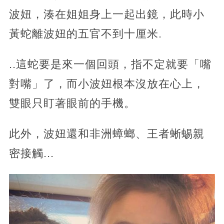
波妞，湊在姐姐身上一起出鏡，此時小
黃蛇離波妞的五官不到十厘米.
..這蛇要是來一個回頭，指不定就要「嘴
對嘴」了，而小波妞根本沒放在心上，
雙眼只盯著眼前的手機。
此外，波妞還和非洲蟑螂、王者蜥蜴親
密接觸...