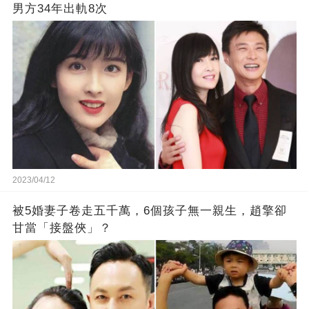
男方34年出軌8次
2023/04/12
被5婚妻子卷走五千萬，6個孩子無一親生，趙擎卻
甘當「接盤俠」？