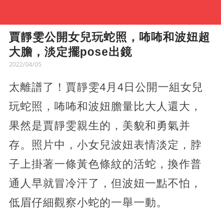
賈靜雯公開女兒玩蛇照，咘咘和波妞超
大膽，淡定擺pose出鏡
2022/04/05
太離譜了！賈靜雯4月4日公開一組女兒
玩蛇照，咘咘和波妞膽量比大人還大，
果然是賈靜雯親生的，美貌和勇氣并
存。照片中，小女兒波妞表情淡定，脖
子上掛著一條黃色條紋的活蛇，換作普
通人早就冒冷汗了，但波妞一點不怕，
低眉仔細觀察小蛇的一舉一動。