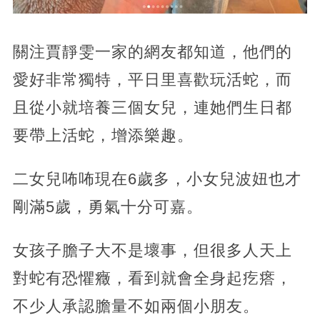
關注賈靜雯一家的網友都知道，他們的
愛好非常獨特，平日里喜歡玩活蛇，而
且從小就培養三個女兒，連她們生日都
要帶上活蛇，增添樂趣。
二女兒咘咘現在6歲多，小女兒波妞也才
剛滿5歲，勇氣十分可嘉。
女孩子膽子大不是壞事，但很多人天上
對蛇有恐懼癥，看到就會全身起疙瘩，
不少人承認膽量不如兩個小朋友。