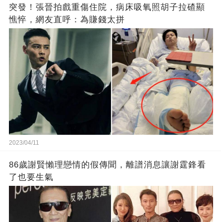
突發！張晉拍戲重傷住院，病床吸氧照胡子拉碴顯
憔悴，網友直呼：為賺錢太拼
2023/04/11
86歲謝賢懶理戀情的假傳聞，離譜消息讓謝霆鋒看
了也要生氣