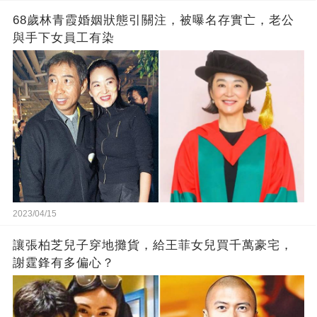
68歲林青霞婚姻狀態引關注，被曝名存實亡，老公
與手下女員工有染
2023/04/15
讓張柏芝兒子穿地攤貨，給王菲女兒買千萬豪宅，
謝霆鋒有多偏心？