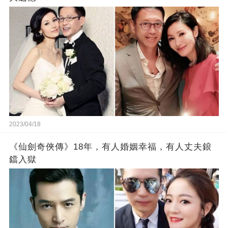
2023/04/18
《仙劍奇俠傳》18年，有人婚姻幸福，有人丈夫鋃
鐺入獄