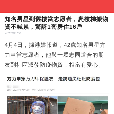
知名男星到舊樓當志愿者，爬樓梯搬物
資不喊累，驚訝1套房住16戶
2022/04/04
4月4日，據港媒報道，42歲知名男星方
力申當志愿者，他與一眾志同道合的朋
友到社區派發防疫物資，相當有愛心。