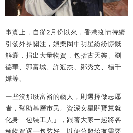
事實上，自從2月份以來，香港疫情持續
引發外界關注，娛樂圈中明星紛紛慷慨
解囊，捐出大量物資，包括古天樂、劉
德華、郭富城、許冠杰、鄭秀文、楊千
嬅等。
一些沒那麼富裕的藝人，則選擇做志愿
者，幫助基層市民。資深女星關寶慧就
化身「包裝工人」，跟著大家一起將各
種物資逐一包裝好，以便分發給有需要