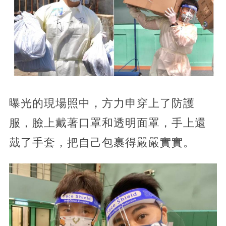
曝光的現場照中，方力申穿上了防護
服，臉上戴著口罩和透明面罩，手上還
戴了手套，把自己包裹得嚴嚴實實。