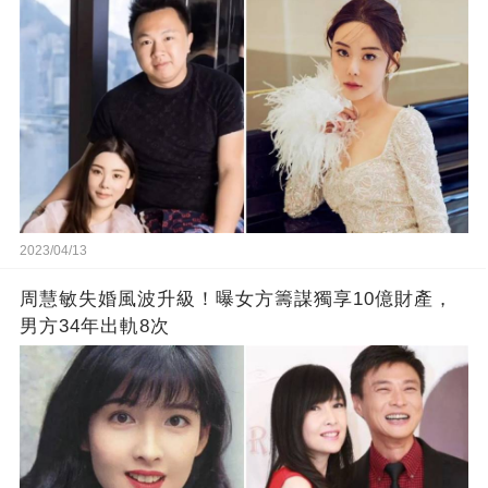
2023/04/13
周慧敏失婚風波升級！曝女方籌謀獨享10億財產，
男方34年出軌8次