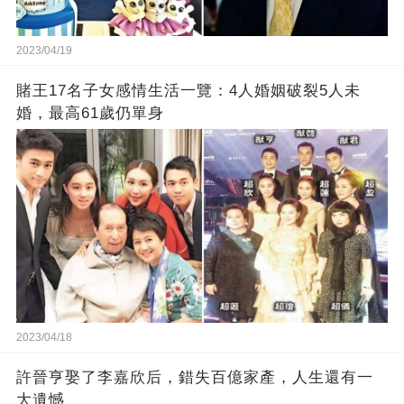
2023/04/19
賭王17名子女感情生活一覽：4人婚姻破裂5人未
婚，最高61歲仍單身
2023/04/18
許晉亨娶了李嘉欣后，錯失百億家產，人生還有一
大遺憾