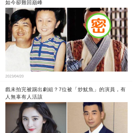
如今卻難回巔峰
2023/04/20
戲未拍完被踢出劇組？7位被「炒魷魚」的演員，有
人無辜有人活該