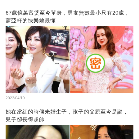
67歲億萬富婆至今單身，男友無數最小只有20歲，
蕭亞軒的快樂她最懂
2023/04/19
她在當紅的時候未婚生子，孩子的父親至今是謎，
兒子卻長得超帥