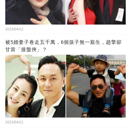
2023/04/12
被5婚妻子卷走五千萬，6個孩子無一親生，趙擎卻
甘當「接盤俠」？
2023/04/12