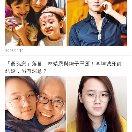
2023/04/15
「爺孫戀」落幕，林靖恩與繼子鬧掰！李坤城死前
結婚，另有深意？