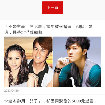
下一頁
「不婚主義」吳克群：當年被何超蓮「倒貼」愛
過，幾番沉浮成糊咖
2023/04/20
李連杰御用「兒子」，卻因周潤發的5000元退圈，