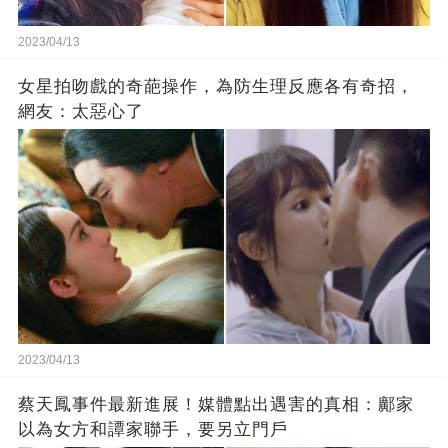
2023/04/13
女星拍吻戲的奇葩操作，為防生理反應各有奇招，
網友：太惡心了
2023/04/13
蔡天鳳事件最新進展！媒體點出遇害的真相：鄺家
以為女方和譚家聯手，要另立門戶