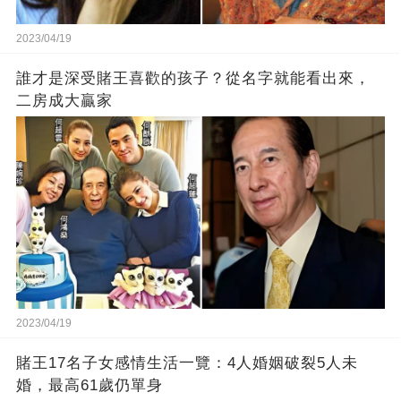
2023/04/19
誰才是深受賭王喜歡的孩子？從名字就能看出來，
二房成大贏家
2023/04/19
賭王17名子女感情生活一覽：4人婚姻破裂5人未
婚，最高61歲仍單身