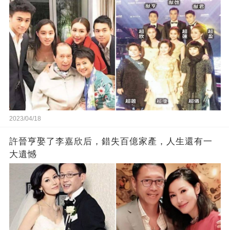
2023/04/18
許晉亨娶了李嘉欣后，錯失百億家產，人生還有一
大遺憾