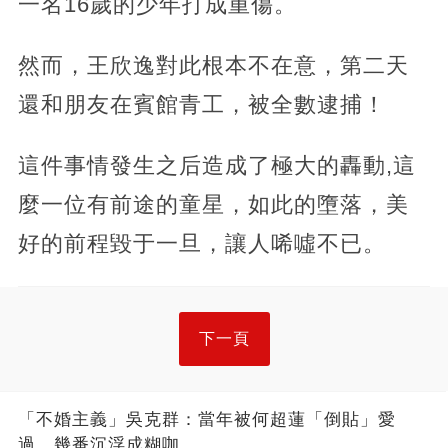
一名16歲的少年打成重傷。
然而，王欣逸對此根本不在意，第二天
還和朋友在賓館青工，被全數逮捕！
這件事情發生之后造成了極大的轟動,這
麼一位有前途的童星，如此的墮落，美
好的前程毀于一旦，讓人唏噓不已。
下一頁
「不婚主義」吳克群：當年被何超蓮「倒貼」愛
過，幾番沉浮成糊咖