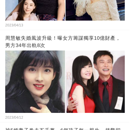
2023/04/13
周慧敏失婚風波升級！曝女方籌謀獨享10億財產，
男方34年出軌8次
2023/04/12