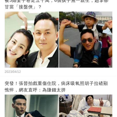
被5婚妻子卷走五千萬，6個孩子無一親生，趙擎卻
甘當「接盤俠」？
2023/04/12
突發！張晉拍戲重傷住院，病床吸氧照胡子拉碴顯
憔悴，網友直呼：為賺錢太拼