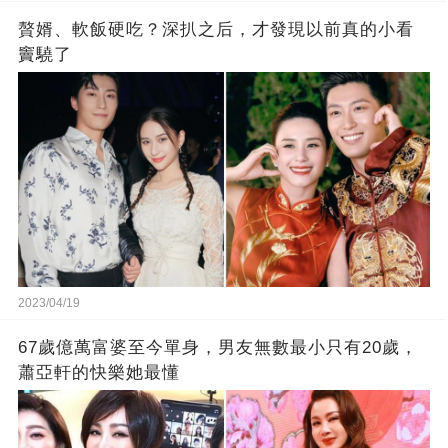
贅婿、軟飯硬吃？深扒之后，才發現以前真的小看
竇驍了
2023/04/19
67歲億萬富婆至今單身，男友無數最小只有20歲，
蕭亞軒的快樂她最懂