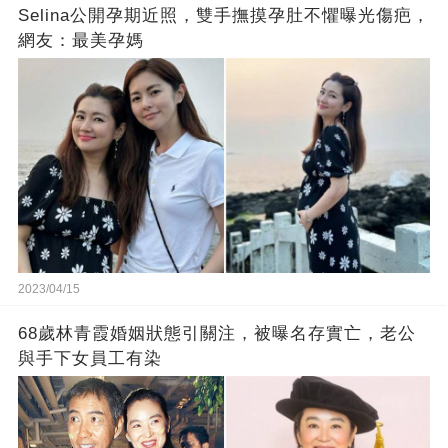
Selina公開孕期近照，雙手撫摸孕肚不懼曝光傷疤，
網友：最美孕媽
2023/04/15
68歲林青霞婚姻狀態引關注，被曝名存實亡，老公
與手下女員工有染