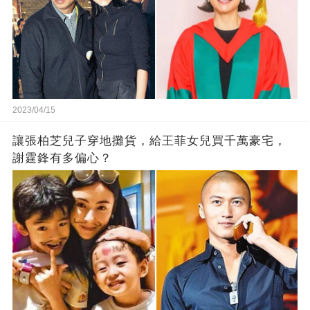
2023/04/15
讓張柏芝兒子穿地攤貨，給王菲女兒買千萬豪宅，
謝霆鋒有多偏心？