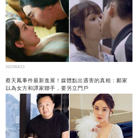
2023/04/13
蔡天鳳事件最新進展！媒體點出遇害的真相：鄺家
以為女方和譚家聯手，要另立門戶