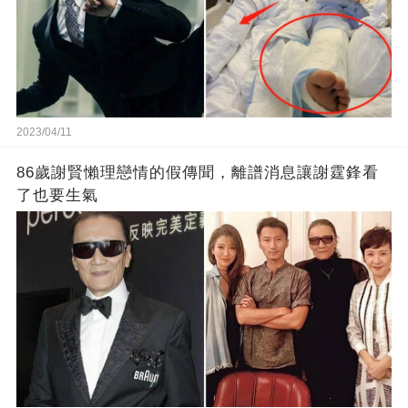
2023/04/11
86歲謝賢懶理戀情的假傳聞，離譜消息讓謝霆鋒看
了也要生氣