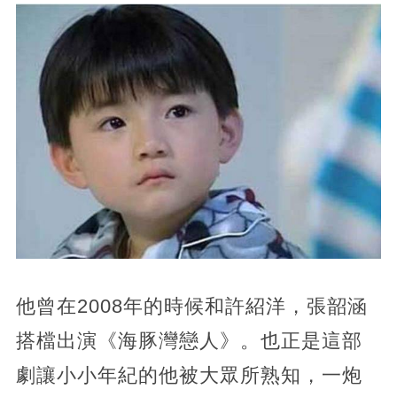
他曾在2008年的時候和許紹洋，張韶涵
搭檔出演《海豚灣戀人》。也正是這部
劇讓小小年紀的他被大眾所熟知，一炮