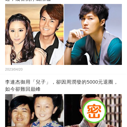
2023/04/20
李連杰御用「兒子」，卻因周潤發的5000元退圈，
如今卻難回巔峰