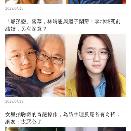
2023/04/15
「爺孫戀」落幕，林靖恩與繼子鬧掰！李坤城死前
結婚，另有深意？
2023/04/13
女星拍吻戲的奇葩操作，為防生理反應各有奇招，
網友：太惡心了