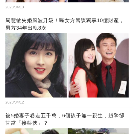
2023/04/13
周慧敏失婚風波升級！曝女方籌謀獨享10億財產，
男方34年出軌8次
2023/04/12
被5婚妻子卷走五千萬，6個孩子無一親生，趙擎卻
甘當「接盤俠」？