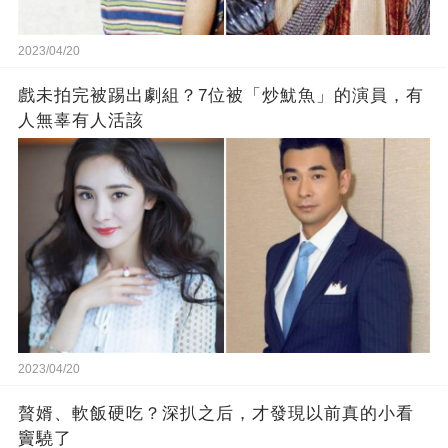
2023/04/20
戲未拍完被踢出劇組？7位被「炒魷魚」的演員，有
人無辜有人活該
2023/04/20
贅婿、軟飯硬吃？深扒之后，才發現以前真的小看
竇驍了