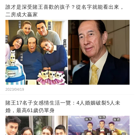
誰才是深受賭王喜歡的孩子？從名字就能看出來，
二房成大贏家
2023/04/19
賭王17名子女感情生活一覽：4人婚姻破裂5人未
婚，最高61歲仍單身