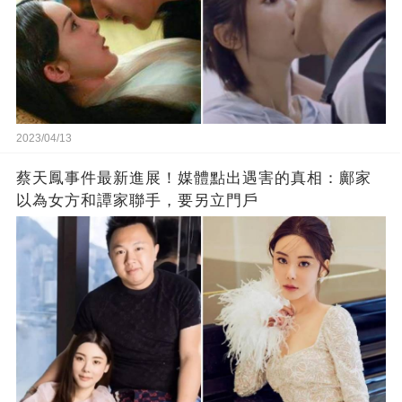
2023/04/13
蔡天鳳事件最新進展！媒體點出遇害的真相：鄺家
以為女方和譚家聯手，要另立門戶