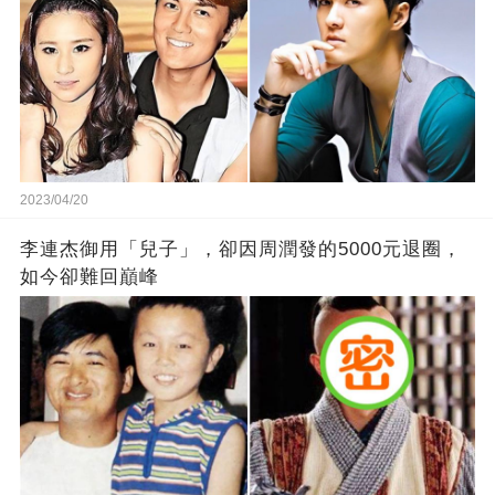
2023/04/20
李連杰御用「兒子」，卻因周潤發的5000元退圈，
如今卻難回巔峰