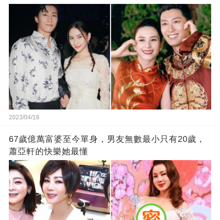
2023/04/19
67歲億萬富婆至今單身，男友無數最小只有20歲，
蕭亞軒的快樂她最懂