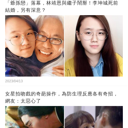
「爺孫戀」落幕，林靖恩與繼子鬧掰！李坤城死前
結婚，另有深意？
2023/04/13
女星拍吻戲的奇葩操作，為防生理反應各有奇招，
網友：太惡心了