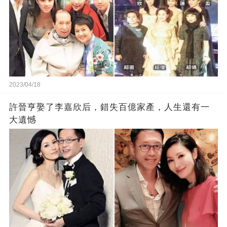
2023/04/18
許晉亨娶了李嘉欣后，錯失百億家產，人生還有一
大遺憾