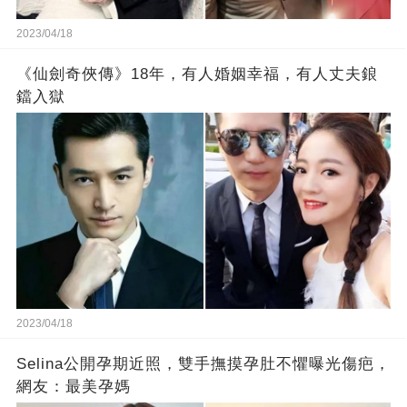
2023/04/18
《仙劍奇俠傳》18年，有人婚姻幸福，有人丈夫鋃
鐺入獄
2023/04/18
Selina公開孕期近照，雙手撫摸孕肚不懼曝光傷疤，
網友：最美孕媽