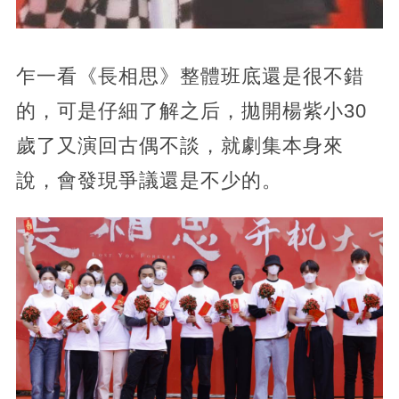
乍一看《長相思》整體班底還是很不錯
的，可是仔細了解之后，拋開楊紫小30
歲了又演回古偶不談，就劇集本身來
說，會發現爭議還是不少的。