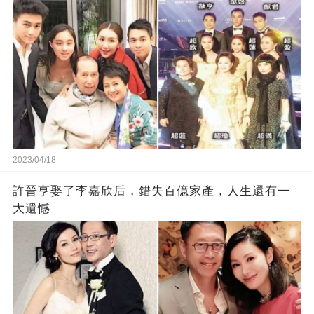
2023/04/18
許晉亨娶了李嘉欣后，錯失百億家產，人生還有一
大遺憾