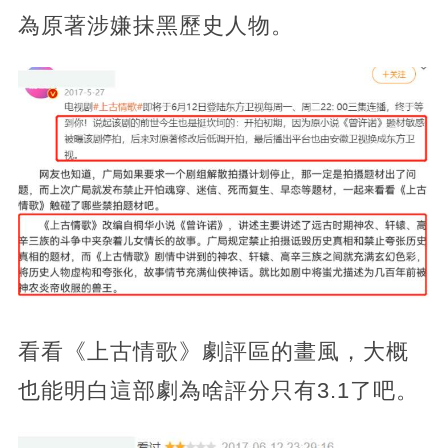
為原著涉嫌抹黑歷史人物。
看看《上古情歌》劇評區的畫風，大概
也能明白這部劇為啥評分只有3.1了吧。