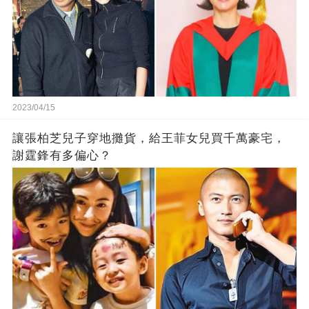
2023/04/15
讓張柏芝兒子穿地攤貨，給王菲女兒買千萬豪宅，
謝霆鋒有多偏心？