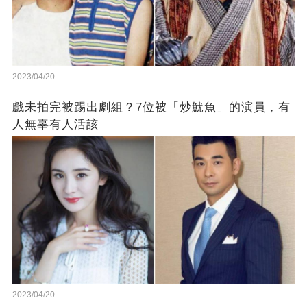
2023/04/20
戲未拍完被踢出劇組？7位被「炒魷魚」的演員，有
人無辜有人活該
2023/04/20