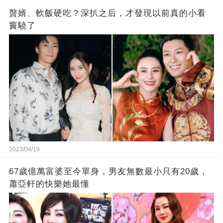
贅婿、軟飯硬吃？深扒之后，才發現以前真的小看
竇驍了
2023/04/19
67歲億萬富婆至今單身，男友無數最小只有20歲，
蕭亞軒的快樂她最懂