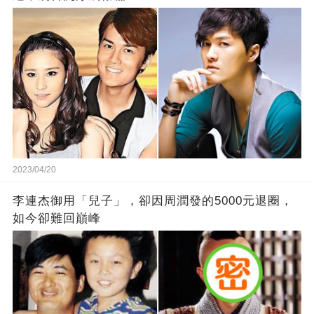
2023/04/20
李連杰御用「兒子」，卻因周潤發的5000元退圈，
如今卻難回巔峰