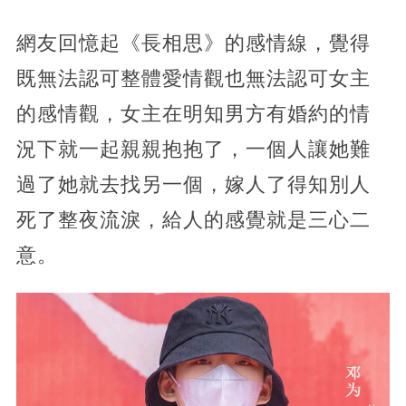
網友回憶起《長相思》的感情線，覺得
既無法認可整體愛情觀也無法認可女主
的感情觀，女主在明知男方有婚約的情
況下就一起親親抱抱了，一個人讓她難
過了她就去找另一個，嫁人了得知別人
死了整夜流淚，給人的感覺就是三心二
意。