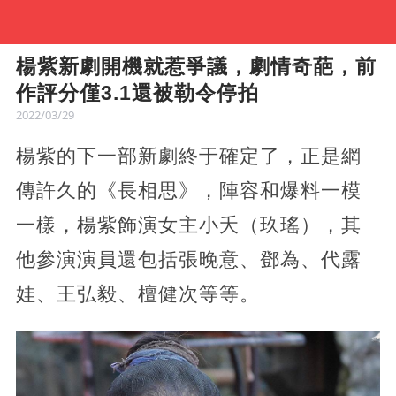
楊紫新劇開機就惹爭議，劇情奇葩，前
作評分僅3.1還被勒令停拍
2022/03/29
楊紫的下一部新劇終于確定了，正是網
傳許久的《長相思》，陣容和爆料一模
一樣，楊紫飾演女主小夭（玖瑤），其
他參演演員還包括張晚意、鄧為、代露
娃、王弘毅、檀健次等等。