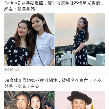
Selina公開孕期近照，雙手撫摸孕肚不懼曝光傷疤，
網友：最美孕媽
2023/04/15
68歲林青霞婚姻狀態引關注，被曝名存實亡，老公
與手下女員工有染