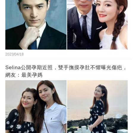
2023/04/18
Selina公開孕期近照，雙手撫摸孕肚不懼曝光傷疤，
網友：最美孕媽