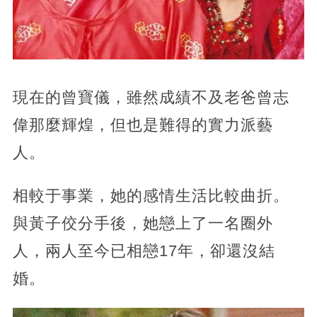
現在的曾寶儀，雖然成績不及老爸曾志
偉那麼輝煌，但也是難得的實力派藝
人。
相較于事業，她的感情生活比較曲折。
與黃子佼分手後，她戀上了一名圈外
人，兩人至今已相戀17年，卻還沒結
婚。