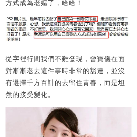
方式成為老嫗了，哈哈！
從字裡行間我們不難發現，曾寶儀在面
對漸漸老去這件事時非常的豁達，並沒
有選擇千方百計的去留住青春，而是坦
然的接受變化。