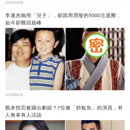
2023/04/20
李連杰御用「兒子」，卻因周潤發的5000元退圈，
如今卻難回巔峰
2023/04/20
戲未拍完被踢出劇組？7位被「炒魷魚」的演員，有
人無辜有人活該