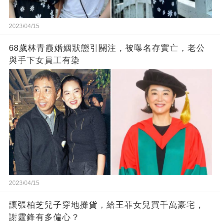
2023/04/15
68歲林青霞婚姻狀態引關注，被曝名存實亡，老公
與手下女員工有染
2023/04/15
讓張柏芝兒子穿地攤貨，給王菲女兒買千萬豪宅，
謝霆鋒有多偏心？