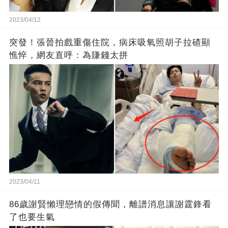
2023/04/12
突發！張晉拍戲重傷住院，病床吸氧照胡子拉碴顯
憔悴，網友直呼：為賺錢太拼
2023/04/11
86歲謝賢懶理戀情的假傳聞，離譜消息讓謝霆鋒看
了也要生氣