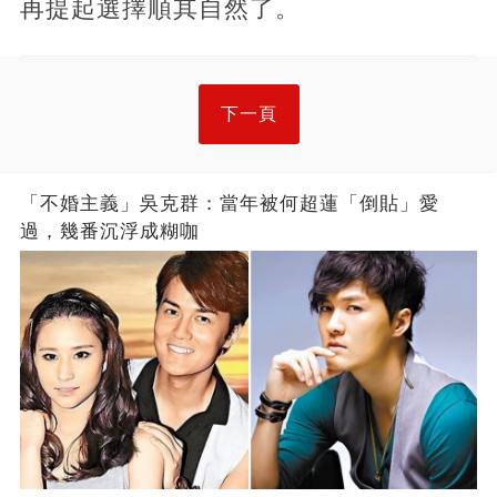
再提起選擇順其自然了。
下一頁
「不婚主義」吳克群：當年被何超蓮「倒貼」愛
過，幾番沉浮成糊咖