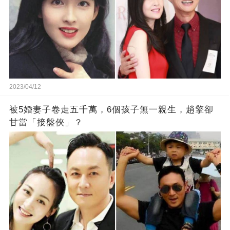
2023/04/12
被5婚妻子卷走五千萬，6個孩子無一親生，趙擎卻
甘當「接盤俠」？