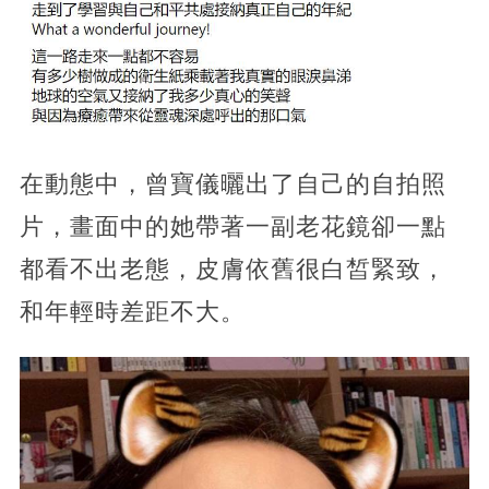
在動態中，曾寶儀曬出了自己的自拍照
片，畫面中的她帶著一副老花鏡卻一點
都看不出老態，皮膚依舊很白皙緊致，
和年輕時差距不大。