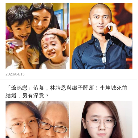
2023/04/15
「爺孫戀」落幕，林靖恩與繼子鬧掰！李坤城死前
結婚，另有深意？