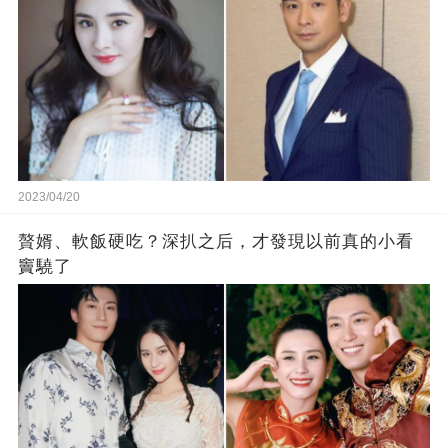
2023/04/20
贅婿、軟飯硬吃？深扒之后，才發現以前真的小看
竇驍了