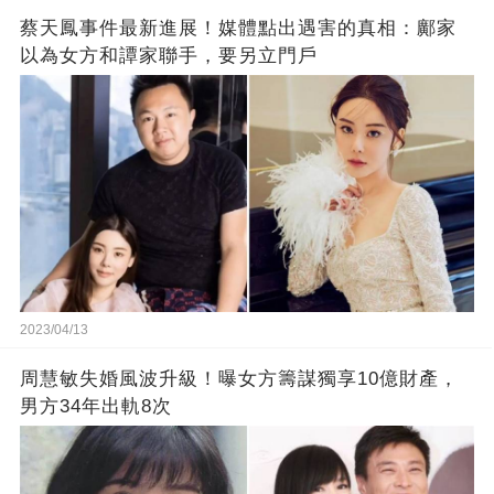
蔡天鳳事件最新進展！媒體點出遇害的真相：鄺家
以為女方和譚家聯手，要另立門戶
2023/04/13
周慧敏失婚風波升級！曝女方籌謀獨享10億財產，
男方34年出軌8次