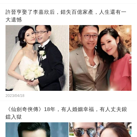
許晉亨娶了李嘉欣后，錯失百億家產，人生還有一
大遺憾
2023/04/18
《仙劍奇俠傳》18年，有人婚姻幸福，有人丈夫鋃
鐺入獄