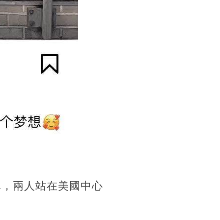
單，兩人站在美國中心