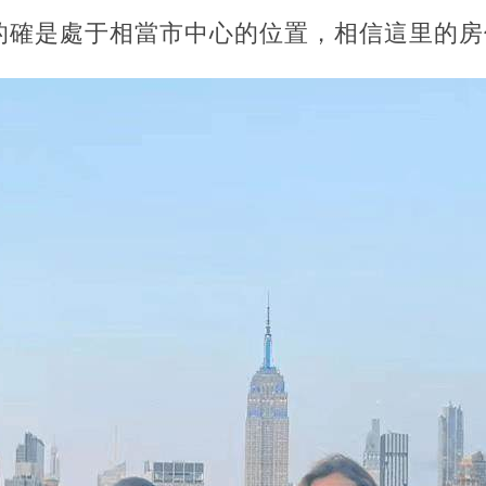
的確是處于相當市中心的位置，相信這里的房