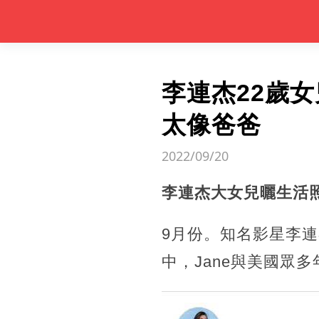
李連杰22歲
太像爸爸
2022/09/20
李連杰大女兒曬生活
9月份。知名影星李
中，Jane與美國眾