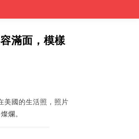
笑容滿面，模樣
在美國的生活照，照片
容燦爛。