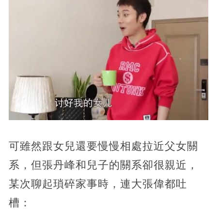
可雖然跟女兒還要慢慢相處拉近父女關
系，但張丹峰和兒子的關系卻很親近，
某次聊起瑣碎家事時，連大張偉都吐
槽：