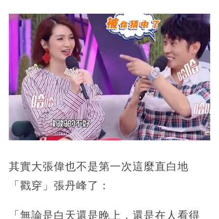
其實大張偉也不是第一次這麼直白地
「戳穿」張丹峰了：
「無論是白天還是晚上，還是在人看得