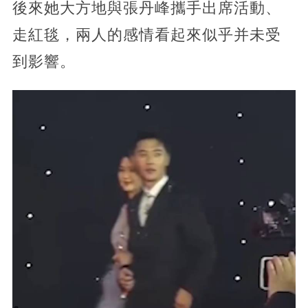
後來她大方地與張丹峰攜手出席活動、
走紅毯，兩人的感情看起來似乎并未受
到影響。