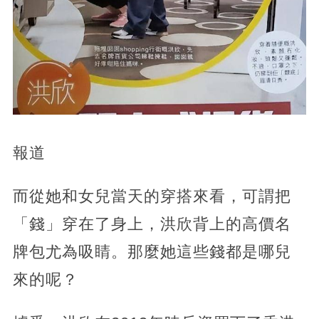
報道
而從她和女兒當天的穿搭來看，可謂把
「錢」穿在了身上，洪欣背上的高價名
牌包尤為吸睛。那麼她這些錢都是哪兒
來的呢？