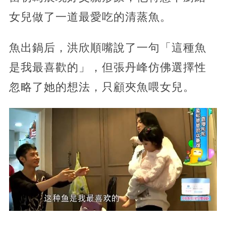
女兒做了一道最愛吃的清蒸魚。
魚出鍋后，洪欣順嘴說了一句「這種魚
是我最喜歡的」，但張丹峰仿佛選擇性
忽略了她的想法，只顧夾魚喂女兒。