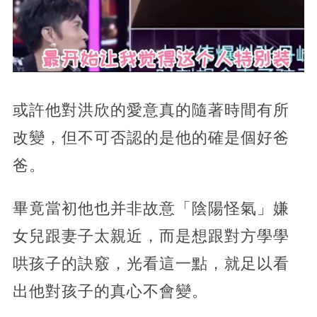
或許他對洪欣的愛意真的隨著時間有所
改變，但不可否認的是他的確是個好爸
爸。
畢竟當初他也并非故意「陰陽怪氣」嫌
女兒跟妻子太親近，而是想跟對方學學
哄孩子的訣竅，光看這一點，就足以看
出他對孩子的真心不會變。