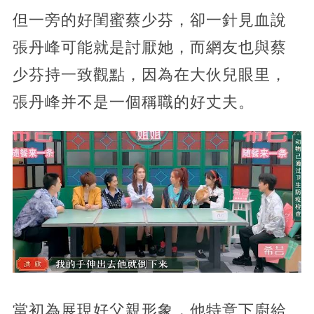
但一旁的好閨蜜蔡少芬，卻一針見血說
張丹峰可能就是討厭她，而網友也與蔡
少芬持一致觀點，因為在大伙兒眼里，
張丹峰并不是一個稱職的好丈夫。
當初為展現好父親形象，他特意下廚給