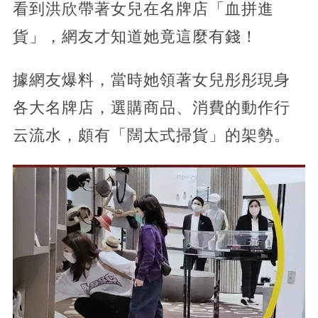
看到洪欣帶著女兒在名牌店「血拼進
貨」，網友才知道她竟這麼有錢！
據網友爆料，當時她領著女兒彤彤現身
各大名牌店，選購商品、消費的動作行
云流水，頗有「闊太式掃貨」的架勢。