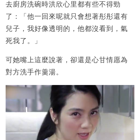
去廚房洗碗時洪欣心里都有些不得勁
了：「他一回來呢就只會想著彤彤還有
兒子，我好像透明的，他都沒看到，氣
死我了。」
可她嘴上這麼說著，卻還是心甘情愿為
對方洗手作羹湯。