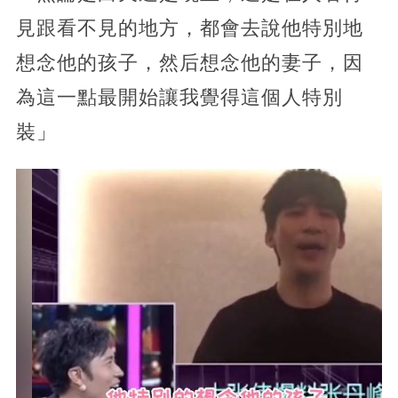
見跟看不見的地方，都會去說他特別地
想念他的孩子，然后想念他的妻子，因
為這一點最開始讓我覺得這個人特別
裝」