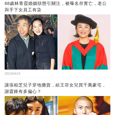
68歲林青霞婚姻狀態引關注，被曝名存實亡，老公
與手下女員工有染
2023/04/15
讓張柏芝兒子穿地攤貨，給王菲女兒買千萬豪宅，
謝霆鋒有多偏心？