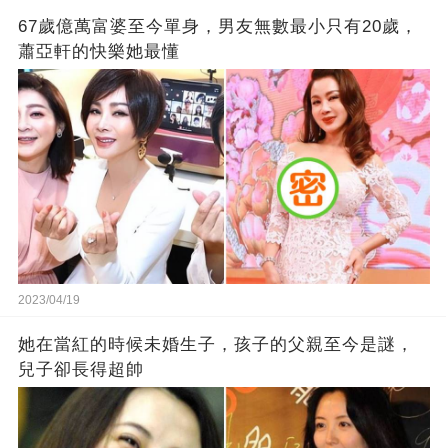
67歲億萬富婆至今單身，男友無數最小只有20歲，
蕭亞軒的快樂她最懂
2023/04/19
她在當紅的時候未婚生子，孩子的父親至今是謎，
兒子卻長得超帥