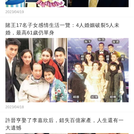
2023/04/19
賭王17名子女感情生活一覽：4人婚姻破裂5人未
婚，最高61歲仍單身
2023/04/18
許晉亨娶了李嘉欣后，錯失百億家產，人生還有一
大遺憾