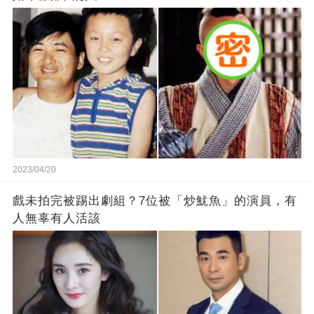
2023/04/20
戲未拍完被踢出劇組？7位被「炒魷魚」的演員，有
人無辜有人活該