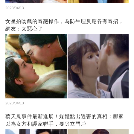
2023/04/13
女星拍吻戲的奇葩操作，為防生理反應各有奇招，
網友：太惡心了
2023/04/13
蔡天鳳事件最新進展！媒體點出遇害的真相：鄺家
以為女方和譚家聯手，要另立門戶