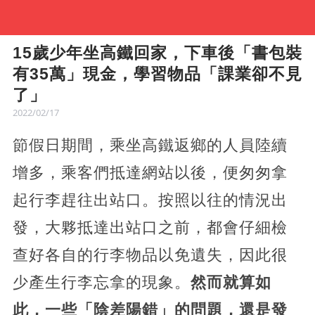
15歲少年坐高鐵回家，下車後「書包裝
有35萬」現金，學習物品「課業卻不見
了」
2022/02/17
節假日期間，乘坐高鐵返鄉的人員陸續
增多，乘客們抵達網站以後，便匆匆拿
起行李趕往出站口。按照以往的情況出
發，大夥抵達出站口之前，都會仔細檢
查好各自的行李物品以免遺失，因此很
少產生行李忘拿的現象。
然而就算如
此，一些「陰差陽錯」的問題，還是發