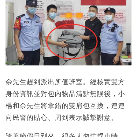
余先生趕到派出所值班室。經核實雙方
身份資訊並對包內物品清點無誤後，小
楊和余先生將拿錯的雙肩包互換，連連
向民警的貼心、周到表示誠摯謝意。
隨著節假日到來，很多人匆忙趕車時，