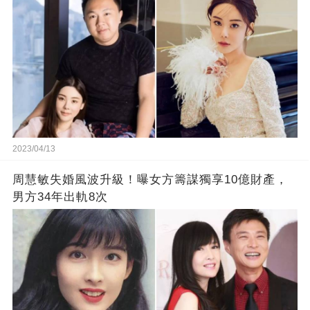
2023/04/13
周慧敏失婚風波升級！曝女方籌謀獨享10億財產，
男方34年出軌8次