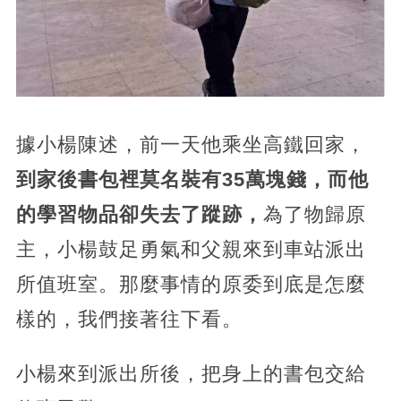
據小楊陳述，前一天他乘坐高鐵回家，
到家後書包裡莫名裝有35萬塊錢，而他
的學習物品卻失去了蹤跡，
為了物歸原
主，小楊鼓足勇氣和父親來到車站派出
所值班室。那麼事情的原委到底是怎麼
樣的，我們接著往下看。
小楊來到派出所後，把身上的書包交給