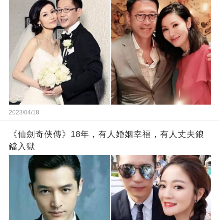
2023/04/18
《仙劍奇俠傳》18年，有人婚姻幸福，有人丈夫鋃
鐺入獄