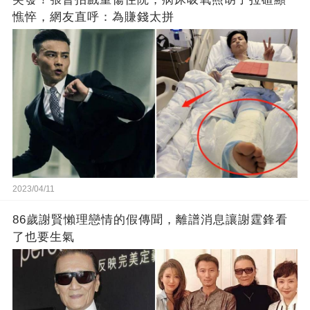
憔悴，網友直呼：為賺錢太拼
2023/04/11
86歲謝賢懶理戀情的假傳聞，離譜消息讓謝霆鋒看
了也要生氣