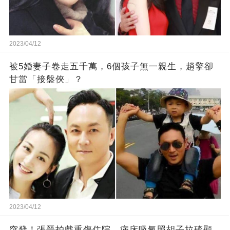
2023/04/12
被5婚妻子卷走五千萬，6個孩子無一親生，趙擎卻
甘當「接盤俠」？
2023/04/12
突發！張晉拍戲重傷住院，病床吸氧照胡子拉碴顯