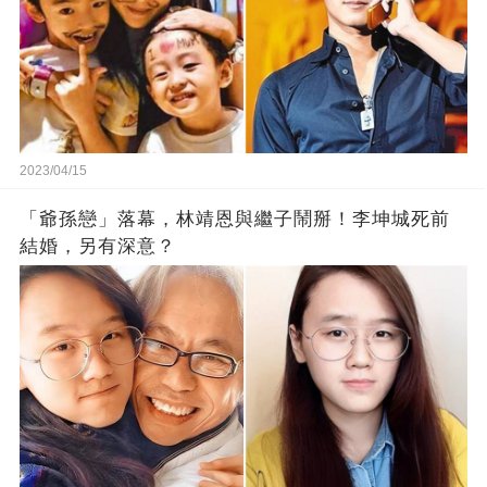
2023/04/15
「爺孫戀」落幕，林靖恩與繼子鬧掰！李坤城死前
結婚，另有深意？