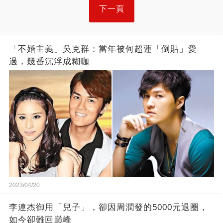
下一頁
「不婚主義」吳克群：當年被何超蓮「倒貼」愛
過，幾番沉浮成糊咖
2023/04/20
李連杰御用「兒子」，卻因周潤發的5000元退圈，
如今卻難回巔峰