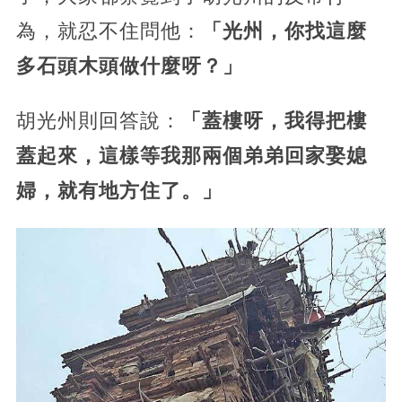
為，就忍不住問他：
「光州，你找這麼
多石頭木頭做什麼呀？」
胡光州則回答說：
「蓋樓呀，我得把樓
蓋起來，這樣等我那兩個弟弟回家娶媳
婦，就有地方住了。」