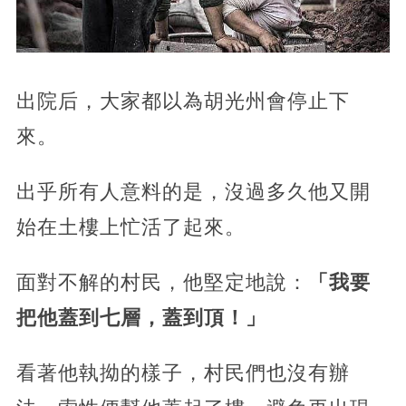
出院后，大家都以為胡光州會停止下
來。
出乎所有人意料的是，沒過多久他又開
始在土樓上忙活了起來。
面對不解的村民，他堅定地說：
「我要
把他蓋到七層，蓋到頂！」
看著他執拗的樣子，村民們也沒有辦