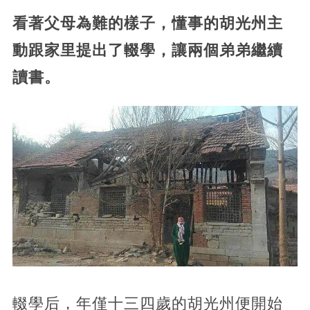
看著父母為難的樣子，懂事的胡光州主
動跟家里提出了輟學，讓兩個弟弟繼續
讀書。
輟學后，年僅十三四歲的胡光州便開始