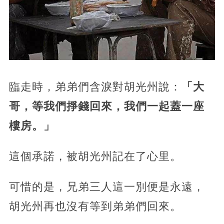
臨走時，弟弟們含淚對胡光州說：
「大
哥，等我們掙錢回來，我們一起蓋一座
樓房。」
這個承諾，被胡光州記在了心里。
可惜的是，兄弟三人這一別便是永遠，
胡光州再也沒有等到弟弟們回來。