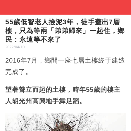
55歲低智老人撿泥3年，徒手蓋出7層
樓，只為等兩「弟弟歸來」一起住，鄉
民：永遠等不來了
2022/04/10
2016年7月，鄉間一座七層土樓終于建造
完成了。
望著聳立而起的土樓，時年55歲的樓主
人胡光州高興地手舞足蹈。